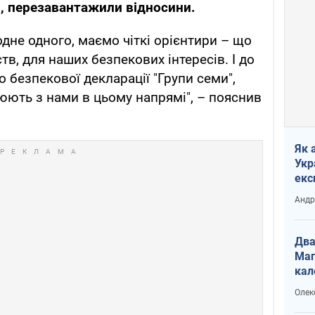
і, перезавантажили відносини.
дне одного, маємо чіткі орієнтири – що
в, для наших безпекових інтересів. І до
 безпекової декларації "Групи семи",
юють з нами в цьому напрямі", – пояснив
Як 
Укр
екс
наф
Андр
Два
Маг
кал
Олек