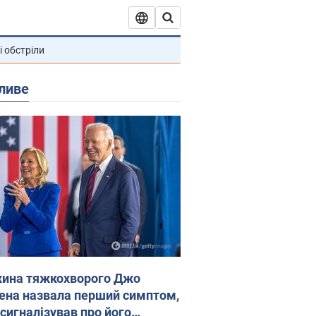
і обстріли
ливе
ина тяжкохворого Джо
ена назвала перший симптом,
 сигналізував про його