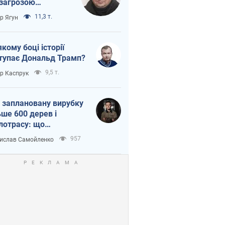
 загрозою
тична логістика
11,3 т.
ор Ягун
якому боці історії
тупає Дональд Трамп?
9,5 т.
ор Каспрук
 заплановану вирубку
ьше 600 дерев і
лотрасу: що
бувається на Теремках
957
ислав Самойленко
иєві