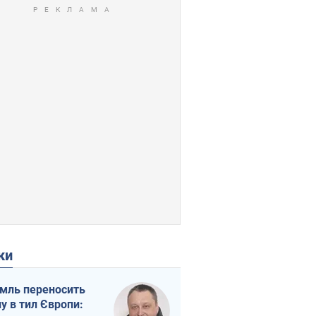
ки
мль переносить
ну в тил Європи: