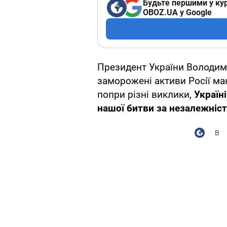
Будьте першими у кур
OBOZ.UA у Google
Президент України Володими
заморожені активи Росії ма
попри різні виклики,
Україн
нашої битви за незалежніст
В