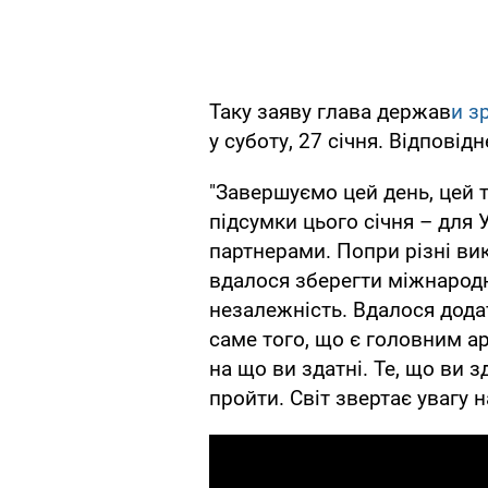
Таку заяву глава держав
и з
у суботу, 27 січня. Відповід
"Завершуємо цей день, цей 
підсумки цього січня – для 
партнерами. Попри різні вик
вдалося зберегти міжнародну
незалежність. Вдалося дода
саме того, що є головним ар
на що ви здатні. Те, що ви з
пройти. Світ звертає увагу н