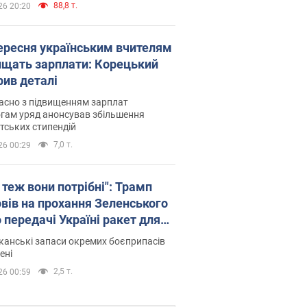
88,8 т.
26 20:20
вересня українським вчителям
ищать зарплати: Корецький
рив деталі
асно з підвищенням зарплат
гам уряд анонсував збільшення
тських стипендій
7,0 т.
26 00:29
 теж вони потрібні": Трамп
овів на прохання Зеленського
 передачі Україні ракет для
ot
анські запаси окремих боєприпасів
ені
2,5 т.
26 00:59