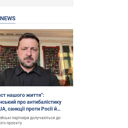
P NEWS
ист нашого життя":
нський про антибалістику
A, санкції проти Росії й
имку аграріїв. Відео
йські партнери долучаються до
ого проєкту