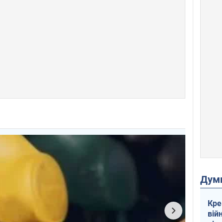
Дум
Кре
вій