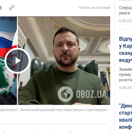
"агр
Спершу
Читать на русском
уваги
6.08.20
Відп
у Ка
скан
веду
захе
Play Video
Знаме
пряму 
розста
6.08.20
"Дин
стар
квалі
конф