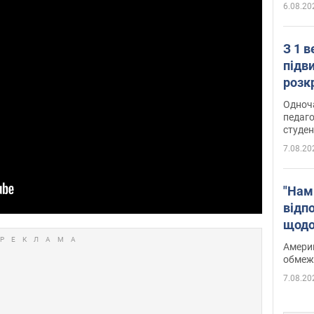
6.08.20
З 1 
підв
розк
Одноч
педаго
студен
7.08.20
"Нам
відп
щодо
Patri
Америк
обмеж
7.08.20