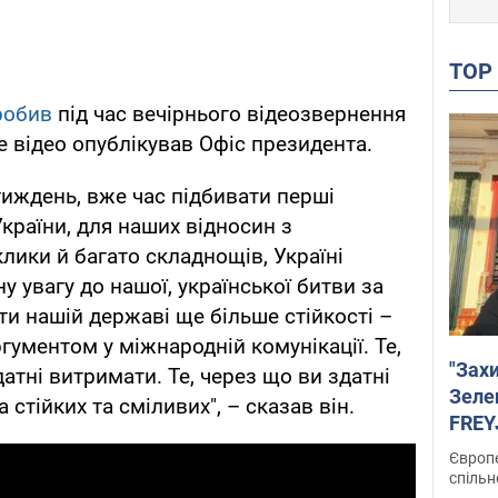
TO
робив
під час вечірнього відеозвернення
не відео опублікував Офіс президента.
тиждень, вже час підбивати перші
України, для наших відносин з
лики й багато складнощів, Україні
 увагу до нашої, української битви за
ти нашій державі ще більше стійкості –
гументом у міжнародній комунікації. Те,
"Зах
датні витримати. Те, через що ви здатні
Зеле
а стійких та сміливих", – сказав він.
FREYJ
підтр
Європе
спільн