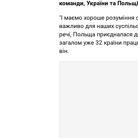
команди, України та Польщ
"І маємо хороше розуміння о
важливо для наших суспільст
речі, Польща приєдналася до
загалом уже 32 країни прац
він.