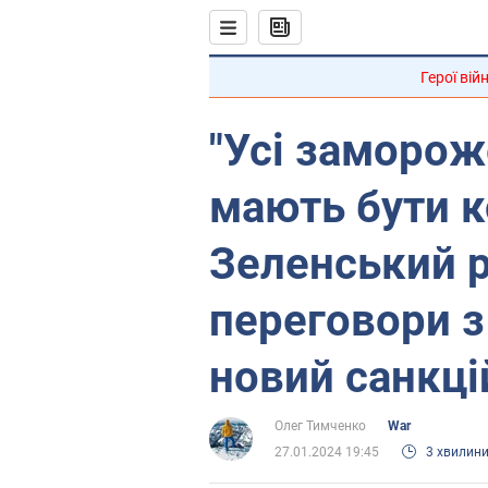
Герої вій
"Усі заморож
мають бути к
Зеленський р
переговори з
новий санкці
Олег Тимченко
War
27.01.2024 19:45
3 хвилин