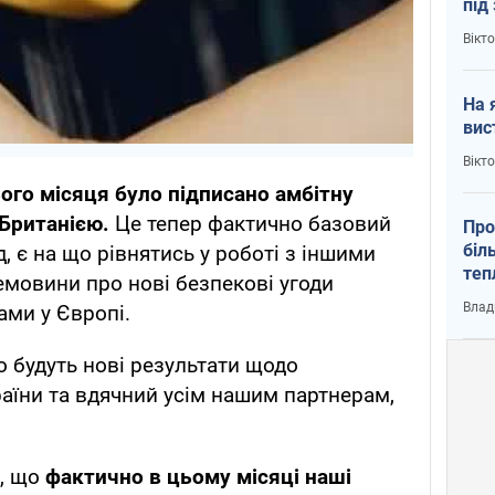
під
кри
Вікт
На 
вис
Вікт
ого місяця було підписано амбітну
 Британією.
Це тепер фактично базовий
Про
біл
, є на що рівнятись у роботі з іншими
теп
мовини про нові безпекові угоди
від
Влад
ми у Європі.
у К
о будуть нові результати щодо
раїни та вдячний усім нашим партнерам,
, що
фактично в цьому місяці наші