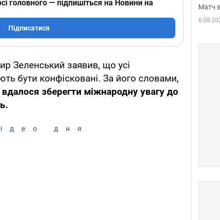
сі головного — підпишіться на Новини на
Матч в
6.08.20
Підписатися
р Зеленський заявив, що усі
ють бути конфісковані. За його словами,
і вдалося зберегти міжнародну увагу до
ь.
ідео дня