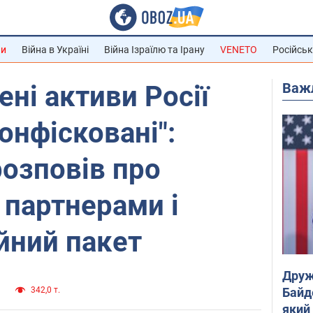
ни
Війна в Україні
Війна Ізраїлю та Ірану
VENETO
Російськ
Важ
ені активи Росії
онфісковані":
озповів про
 партнерами і
йний пакет
Друж
Байд
и
342,0 т.
який