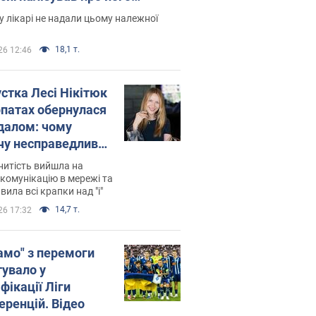
есивний" рак
 лікарі не надали цьому належної
18,1 т.
26 12:46
устка Лесі Нікітюк
рпатах обернулася
далом: чому
чу несправедливо
йтили
нитість вийшла на
комунікацію в мережі та
вила всі крапки над "і"
14,7 т.
26 17:32
амо" з перемоги
тувало у
фікації Ліги
еренцій. Відео