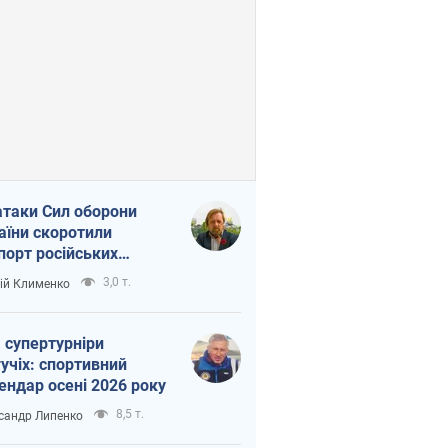
атаки Сил оборони
аїни скоротили
порт російських
топродуктів
3,0 т.
ій Клименко
 супертурніри
учіх: спортивний
ендар осені 2026 року
8,5 т.
сандр Липенко