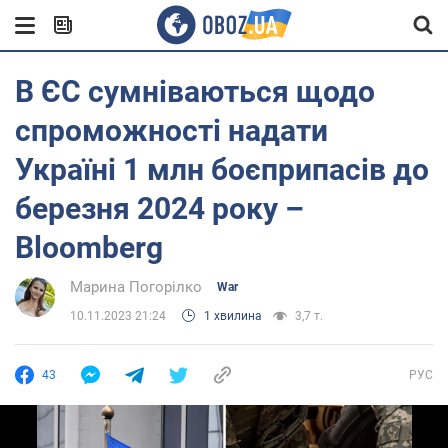
В ЄС сумніваються щодо
спроможності надати
Україні 1 млн боєприпасів до
березня 2024 року –
Bloomberg
Марина Погорілко
War
10.11.2023 21:24
1 хвилина
3,7 т.
43
РУС