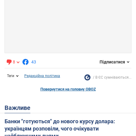
8
43
Підписатися
Теги
Редакційна політика
В ЄС сумніваються...
Повернутися на головну OBOZ
Важливе
Банки "готуються" до нового курсу долара:
українцям розповіли, чого очікувати
найближчими днями