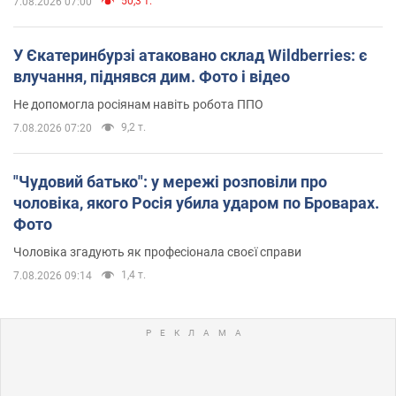
50,3 т.
7.08.2026 07:00
У Єкатеринбурзі атаковано склад Wildberries: є
влучання, піднявся дим. Фото і відео
Не допомогла росіянам навіть робота ППО
9,2 т.
7.08.2026 07:20
"Чудовий батько": у мережі розповіли про
чоловіка, якого Росія убила ударом по Броварах.
Фото
Чоловіка згадують як професіонала своєї справи
1,4 т.
7.08.2026 09:14