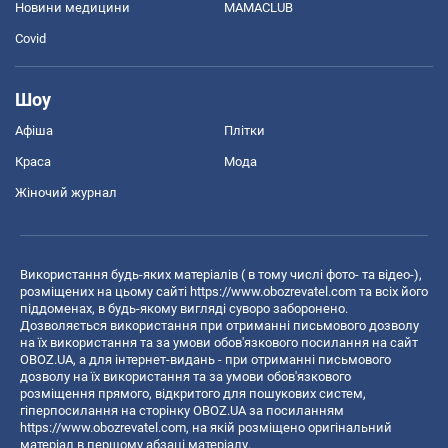
Новини медицини
MAMACLUB
Covid
Шоу
Афіша
Плітки
Краса
Мода
Жіночий журнал
Використання будь-яких матеріалів ( в тому числі фото- та відео-),
розміщених на цьому сайті
https://www.obozrevatel.com
та всіх його
піддоменах, в будь-якому вигляді суворо заборонено.
Дозволяється використання при отриманні письмового дозволу
на їх використання та за умови обов'язкового посилання на сайт
OBOZ.UA, а для інтернет-видань - при отриманні письмового
дозволу на їх використання та за умови обов'язкового
розміщення прямого, відкритого для пошукових систем,
гіперпосилання на сторінку OBOZ.UA за посиланням
https://www.obozrevatel.com
, на якій розміщено оригінальний
матеріал в першому абзаці матеріалу.