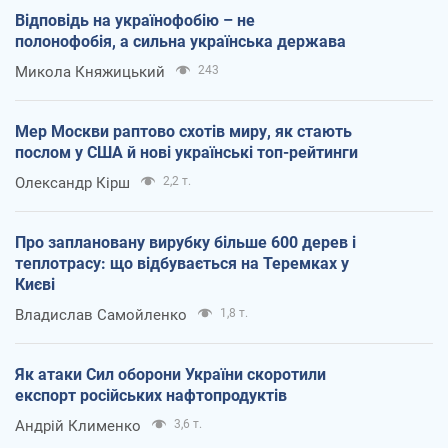
Відповідь на українофобію – не
полонофобія, а сильна українська держава
Микола Княжицький
243
Мер Москви раптово схотів миру, як стають
послом у США й нові українські топ-рейтинги
Олександр Кірш
2,2 т.
Про заплановану вирубку більше 600 дерев і
теплотрасу: що відбувається на Теремках у
Києві
Владислав Самойленко
1,8 т.
Як атаки Сил оборони України скоротили
експорт російських нафтопродуктів
Андрій Клименко
3,6 т.