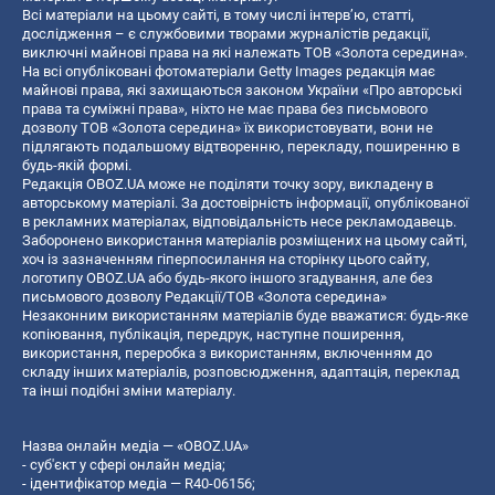
Всі матеріали на цьому сайті, в тому числі інтерв’ю, статті,
дослідження – є службовими творами журналістів редакції,
виключні майнові права на які належать ТОВ «Золота середина».
На всі опубліковані фотоматеріали Getty Images редакція має
майнові права, які захищаються законом України «Про авторські
права та суміжні права», ніхто не має права без письмового
дозволу ТОВ «Золота середина» їх використовувати, вони не
підлягають подальшому відтворенню, перекладу, поширенню в
будь-якій формі.
Редакція OBOZ.UA може не поділяти точку зору, викладену в
авторському матеріалі. За достовірність інформації, опублікованої
в рекламних матеріалах, відповідальність несе рекламодавець.
Заборонено використання матеріалів розміщених на цьому сайті,
хоч із зазначенням гіперпосилання на сторінку цього сайту,
логотипу OBOZ.UA або будь-якого іншого згадування, але без
письмового дозволу Редакції/ТОВ «Золота середина»
Незаконним використанням матеріалів буде вважатися: будь-яке
копiювання, публiкацiя, передрук, наступне поширення,
використання, переробка з використанням, включенням до
складу інших матеріалів, розповсюдження, адаптація, переклад
та інші подібні зміни матеріалу.
Назва онлайн медіа — «OBOZ.UA»
- суб'єкт у сфері онлайн медіа;
- ідентифікатор медіа — R40-06156;