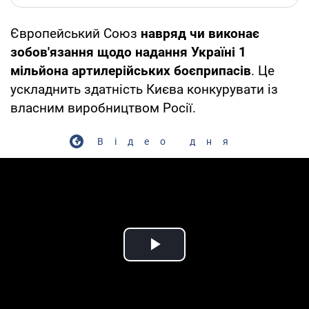
Європейський Союз
навряд чи виконає
зобов'язання щодо надання Україні 1
мільйона артилерійських боєприпасів
. Це
ускладнить здатність Києва конкурувати із
власним виробництвом Росії.
Відео дня
Play Video