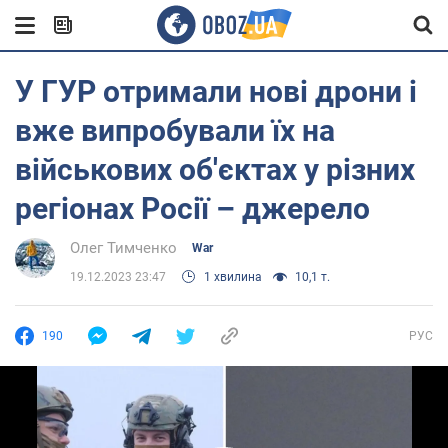
У ГУР отримали нові дрони і
вже випробували їх на
військових об'єктах у різних
регіонах Росії – джерело
Олег Тимченко
War
19.12.2023 23:47
1 хвилина
10,1 т.
190
РУС