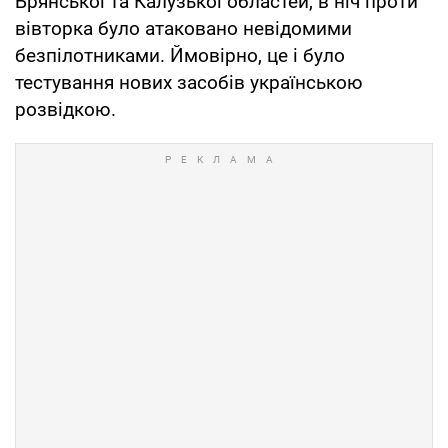
Брянської та Калузької областей, в ніч проти
вівторка було атаковано невідомими
безпілотниками. Ймовірно, це і було
тестування нових засобів українською
розвідкою.