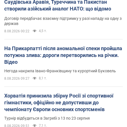
Саудівська Аравія, Туреччина та Пакистан
створили азійський аналог НАТО: що відомо
Договір передбачає взаємну підтримку у разі нападу на одну з
держав
4,5 т.
8.08.2026 00:22
На Прикарпатті після аномальної спеки пройшла
потужна злива: дороги перетворились на річки.
Відео
Негода накрила Івано-Франківщину та курортний Буковель
8,1 т.
8.08.2026 09:27
Хорватія принизила збірну Росії зі спортивної
гімнастики, офіційно не допустивши до
чемпіонату Європи основних спортсменів
Турнір відбудеться в Загребі з 13 по 23 серпня
7,1 т.
8.08.2026 09:51