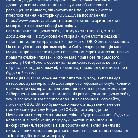
дозволу на їх використання та за умови обов'язкового
розміщення прямого, відкритого для пошукових систем,
гіперпосилання на сторінку OBOZ.UA за посиланням
https://www.obozrevatel.com
, на якій розміщено оригінальний
матеріал в першому абзаці матеріалу.
Всі матеріали на цьому сайті, в тому числі інтерв’ю, статті,
дослідження – є службовими творами журналістів редакції,
виключні майнові права на які належать ТОВ «Золота середина».
На всі опубліковані фотоматеріали Getty Images редакція має
майнові права, які захищаються законом України «Про авторські
права та суміжні права», ніхто не має права без письмового
дозволу ТОВ «Золота середина» їх використовувати, вони не
підлягають подальшому відтворенню, перекладу, поширенню в
будь-якій формі.
Редакція OBOZ.UA може не поділяти точку зору, викладену в
авторському матеріалі. За достовірність інформації, опублікованої
в рекламних матеріалах, відповідальність несе рекламодавець.
Заборонено використання матеріалів розміщених на цьому сайті,
хоч із зазначенням гіперпосилання на сторінку цього сайту,
логотипу OBOZ.UA або будь-якого іншого згадування, але без
письмового дозволу Редакції/ТОВ «Золота середина»
Незаконним використанням матеріалів буде вважатися: будь-яке
копiювання, публiкацiя, передрук, наступне поширення,
використання, переробка з використанням, включенням до
складу інших матеріалів, розповсюдження, адаптація, переклад
та інші подібні зміни матеріалу.