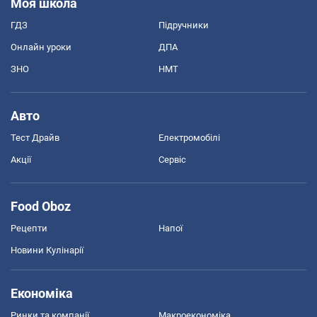
Моя школа
ГДЗ
Підручники
Онлайн уроки
ДПА
ЗНО
НМТ
Авто
Тест Драйв
Електромобілі
Акції
Сервіс
Food Oboz
Рецепти
Напої
Новини Кулінарії
Економіка
Ринки та компанії
Макроекономіка