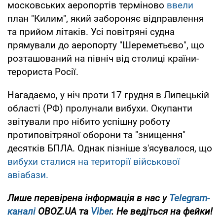
московських аеропортів терміново
ввели
план "Килим", який забороняє відправлення
та прийом літаків. Усі повітряні судна
прямували до аеропорту "Шереметьєво", що
розташований на північ від столиці країни-
терориста Росії.
Нагадаємо, у ніч проти 17 грудня в Липецькій
області (РФ) пролунали вибухи. Окупанти
звітували про нібито успішну роботу
протиповітряної оборони та "знищення"
десятків БПЛА. Однак пізніше з'ясувалося, що
вибухи сталися на території військової
авіабази.
Лише
перевірена інформація в нас у
Telegram-
каналі
OBOZ.UA та
Viber
. Не ведіться на фейки!