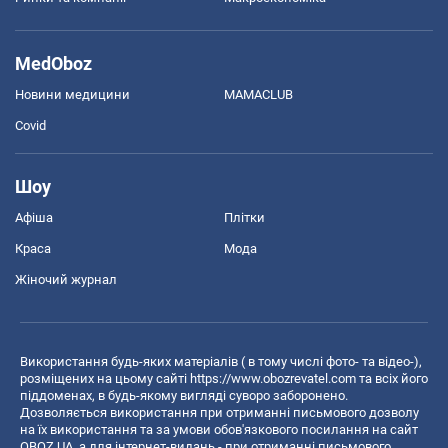
MedOboz
Новини медицини
MAMACLUB
Covid
Шоу
Афіша
Плітки
Краса
Мода
Жіночий журнал
Використання будь-яких матеріалів ( в тому числі фото- та відео-),
розміщених на цьому сайті
https://www.obozrevatel.com
та всіх його
піддоменах, в будь-якому вигляді суворо заборонено.
Дозволяється використання при отриманні письмового дозволу
на їх використання та за умови обов'язкового посилання на сайт
OBOZ.UA, а для інтернет-видань - при отриманні письмового