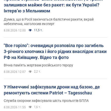
залишився майже без ракет: як бути Україні?
Інтерв’ю з Мельником
Думка, що в Росії закінчаться балістичні ракети, вкрай
небезпечна, наголосив експерт
11,5 т.
8.08.2026 12:00
"Все горіло": очевидиця розповіла про загибель
3-річного хлопчика і його рідних внаслідок атаки
РФ на Київщину. Відео та фото
Вічна пам'ять жертвам російського терору
2,2 т.
8.08.2026 12:07
У Німеччині зафіксували дрони над базою, де
ремонтують системи Patriot – Tagesschau
Служба охорони зафіксувала шість прольотів БПЛА
1,6 т.
8.08.2026 11:55