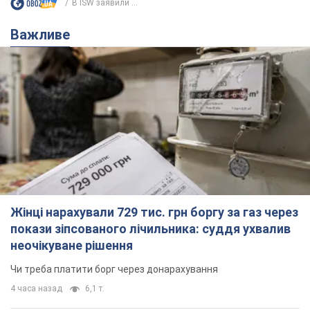
В ISW заявили ...
Важливе
Жінці нарахували 729 тис. грн боргу за газ через
покази зіпсованого лічильника: суддя ухвалив
неочікуване рішення
Чи треба платити борг через донарахування
4 часа назад
6,1 т.