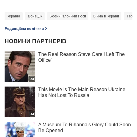
Україна
Донецьк
Воєнні злочини Росії
Війна в Україні
Терак
Редакційна політика