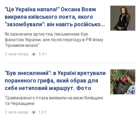
"Це Україна напала!" Оксана Вояж
викрила київського поета, якого
"зазомбували": він навіть російської
не знав, а тепер хоче геноциду
Як зазначила артистка, письменник був
українців
фанатом України, але після переїзду в РФ йому
"промили мозок"
3 часа назад
3,4 т.
"Був знесилений": в Україні врятували
пораненого грифа, який обрав для
себе нетиповий маршрут. Фото
Травмованого птаха виявили на межі Київщині
та Черкащини
3 часа назад
1,8 т.