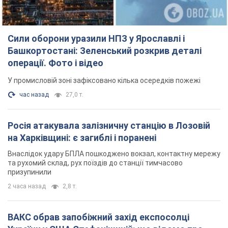
Сили оборони уразили НПЗ у Ярославлі і
Башкортостані: Зеленський розкрив деталі
операції. Фото і відео
У промисловій зоні зафіксовано кілька осередків пожежі
час назад
27,0 т.
Росія атакувала залізничну станцію в Лозовій
на Харківщині: є загиблі і поранені
Внаслідок удару БПЛА пошкоджено вокзал, контактну мережу
та рухомий склад, рух поїздів до станції тимчасово
призупинили
2 часа назад
2,8 т.
ВАКС обрав запобіжний захід експосолці