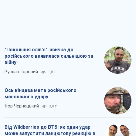
"Покоління олів'є": звичка до
російського виявилася сильнішою за
війну
Руслан Горовий
1,6 т.
Ось кінцева мета російського
масованого удару
Ігор Чернецький
3,0 т.
Від Wildberries до ВТБ: як один удар
може запустити ланцюгову реакцію в