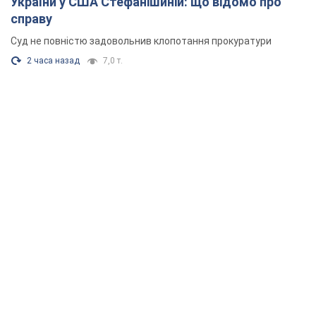
України у США Стефанішиній: що відомо про
справу
Суд не повністю задовольнив клопотання прокуратури
2 часа назад
7,0 т.