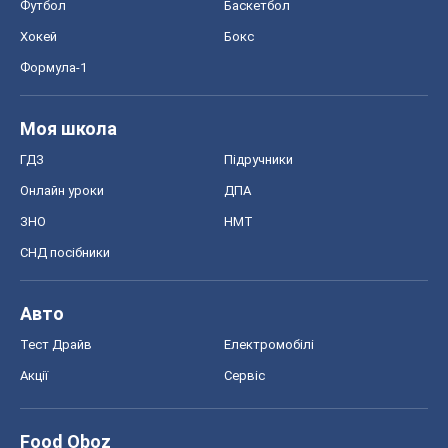
Футбол
Баскетбол
Хокей
Бокс
Формула-1
Моя школа
ГДЗ
Підручники
Онлайн уроки
ДПА
ЗНО
НМТ
СНД посібники
Авто
Тест Драйв
Електромобілі
Акції
Сервіс
Food Oboz