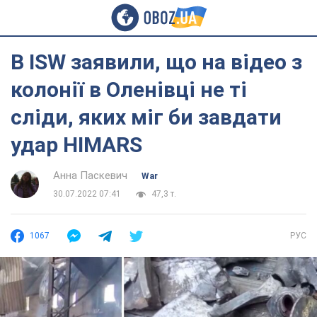
В ISW заявили, що на відео з
колонії в Оленівці не ті
сліди, яких міг би завдати
удар HIMARS
Анна Паскевич
War
30.07.2022 07:41
47,3 т.
1067
РУС