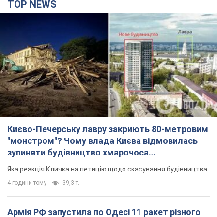
Києво-Печерську лавру закриють 80-метровим
"монстром"? Чому влада Києва відмовилась
зупиняти будівництво хмарочоса
"московського вірянина"
Яка реакція Кличка на петицію щодо скасування будівництва
4 години тому
39,3 т.
Армія РФ запустила по Одесі 11 ракет різного
типу та до 100 дронів: горіли історичні будівлі,
є постраждалі. Фото та відео
Для терору ворог застосував ракети та дрони
годину тому
54,9 т.
МЗС Болгарії викликало українського посла
через інцидент із дроном: що сталося
Бесіда відбудеться 10 серпня
4 години тому
5,8 т.