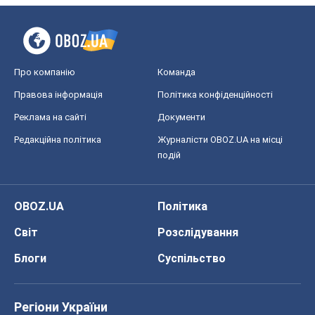
OBOZ.UA
Політика
Світ
Розслідування
Блоги
Суспільство
Регіони України
Київ
Харків
Запоріжжя
Дніпро
Черкаси
Спорт
Футбол
Баскетбол
Хокей
Бокс
Формула-1