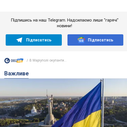
Якою була оригінальна версія гімну України та
чому її боялася Російська імперія: про це не
розповідають у школі
Державним символом є тільки перший куплет та приспів пісні
6 годин тому
29,3 т.
Олександру Пономарьову – 53: що