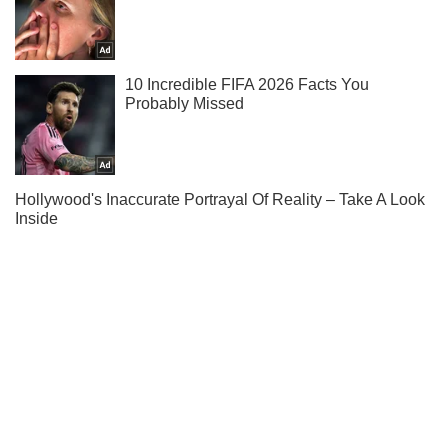
Підпишись на наш Telegram. Надсилаємо лише "гарячі"
новини!
Підписатись
Підписатись
В Маріуполі окупанти...
Важливе