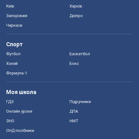
Моя школа
ГДЗ
Підручники
Онлайн уроки
ДПА
ЗНО
НМТ
СНД посібники
Авто
Тест Драйв
Електромобілі
Акції
Сервіс
Food Oboz
Рецепти
Напої
Дієти