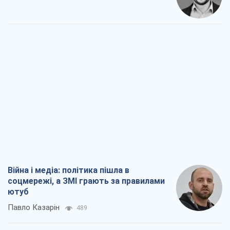
Війна і медіа: політика пішла в
соцмережі, а ЗМІ грають за правилами
ютуб
Павло Казарін
489
У полоні власних міфів: як
Костянтинівка стала головною
ідеологічною пасткою для російських
окупантів
Дмитро Снєгирьов
2,1 т.
Рекрутинг: оновлений і, схоже,
корисний ворожий досвід, або
Діалектика вибагливого боягузтва
Олександр Кірш
2,0 т.