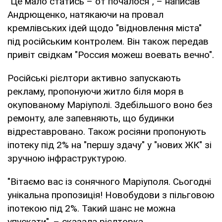
"Це мало статись – от почалося", – написав
Андрющенко, натякаючи на провал
кремлівських ідей щодо "відновлення міста"
під російським контролем. Він також передав
привіт свідкам "Россия можеш воевать вечно".
Російські рієлтори активно запускають
рекламу, пропонуючи житло біля моря в
окупованому Маріуполі. Здебільшого воно без
ремонту, але запевняють, що будинки
відреставровано. Також росіяни пропонують
іпотеку під 2% на "першу здачу" у "нових ЖК" зі
зручною інфраструктурою.
"Вітаємо вас із сонячного Маріуполя. Сьогодні
унікальна пропозиція! Новобудови з пільговою
іпотекою під 2%. Такий шанс не можна
упускати", – сказала рієлторка.