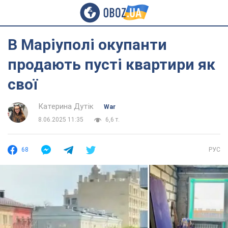
В Маріуполі окупанти
продають пусті квартири як
свої
Катерина Дутік
War
8.06.2025 11:35
6,6 т.
68
РУС