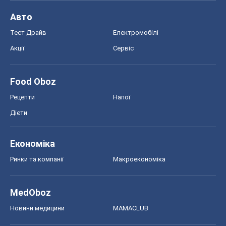
Економіка
Ринки та компанії
Макроекономіка
MedOboz
Новини медицини
MAMACLUB
Шоу
Афіша
Плітки
Краса
Мода
Жіночий журнал