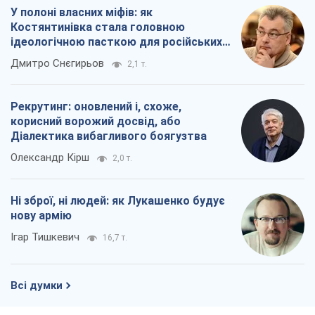
Ні зброї, ні людей: як Лукашенко будує
нову армію
Ігар Тишкевич
16,7 т.
Всі думки
Про компанію
Команда
Правова інформація
Політика конфіденційності
Реклама на сайті
Документи
Редакційна політика
Журналісти OBOZ.UA на місці
подій