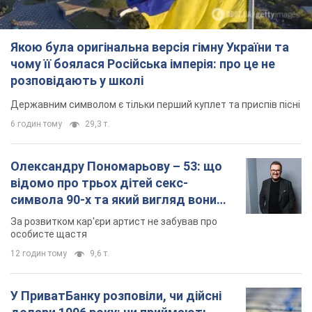
відомо про трьох дітей секс-
символа 90-х та який вигляд вони
мають
За розвитком кар'єри артист не забував про
особисте щастя
12 годин тому
9,6 т.
У ПриватБанку розповіли, чи дійсні
долари 1996 року: чи приймають
обмінники та банки такі купюри
Що робити, якщо банки та обмінні пункти не
приймають старі долари
9.08.2026 02:20
85,2 т.