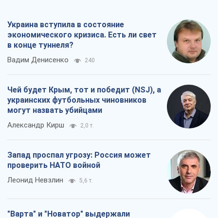
Леонид Невзлин
5,6 т.
"Варта" и "Новатор" выдержали
пулеметный обстрел и удар FPV-дрона,
сохранив жизнь офицеру ВСУ
Украинская Бронетехника
4,5 т.
Все мнения
О компании
Команда
Правовая информация
Политика
конфиденциальности