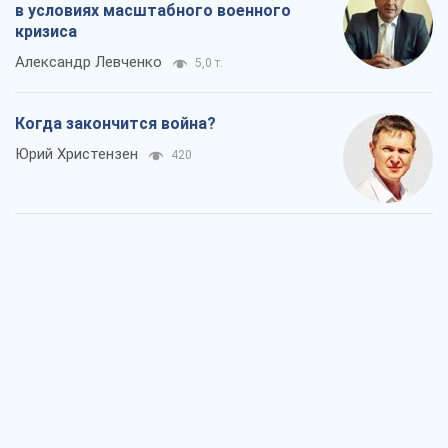
Украина вступила в состояние
экономического кризиса. Есть ли свет
в конце туннеля?
Вадим Денисенко
240
Чей будет Крым, тот и победит (NSJ), а
украинских футбольных чиновников
могут назвать убийцами
Александр Кирш
2,0 т.
Запад проспал угрозу: Россия может
проверить НАТО войной