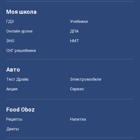
Food Oboz
Рецепты
Напитки
Диеты
Экономика
Рынки и компании
Mакроэкономика
MedOboz
Новости медицины
MAMACLUB
Шоу
Афиша
Сплетни
Красота
Мода
Женский Журнал