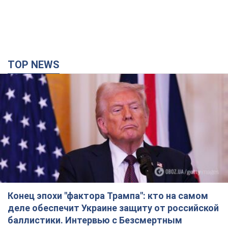
Конец эпохи "фактора Трампа": кто на самом
деле обеспечит Украине защиту от российской
баллистики. Интервью с Безсмертным
Владимир Зеленский встретился с украинским дипломатом и
изложил новое видение войны и роли международных
партнеров в борьбе с Россией
5 часов назад
16,9 т.
В Киеве в результате российской атаки погиб
человек, пострадали четверо. Фото
Враг продолжает регулярный ракетный террор столицы
час назад
26,8 т.
Украина поразила Ильский и Сызранский НПЗ и
пост наблюдения на буровой установке
"Сиваш": Генштаб раскрыл детали. Фото и