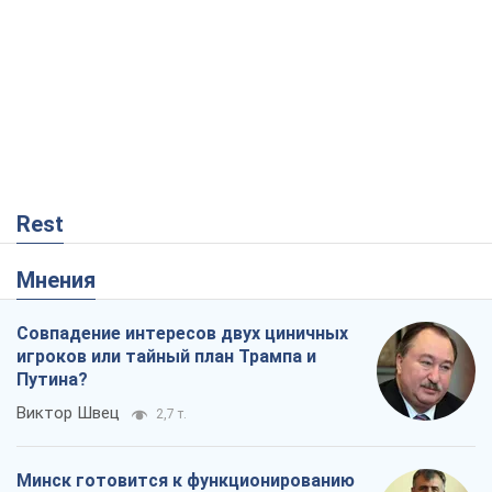
Путина?
Виктор Швец
2,7 т.
Минск готовится к функционированию
в условиях масштабного военного
кризиса
Александр Левченко
5,0 т.
Когда закончится война?
Юрий Христензен
420