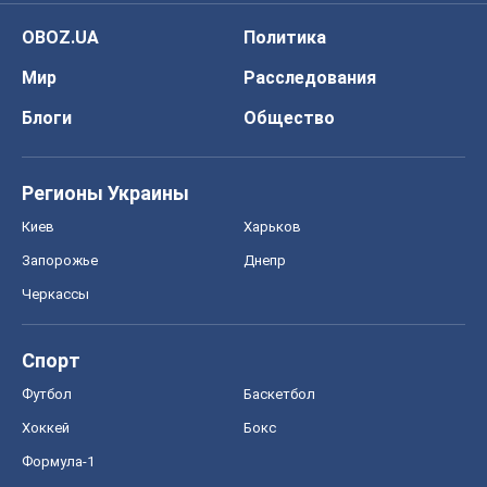
Футбол
Баскетбол
Хоккей
Бокс
Формула-1
Моя школа
ГДЗ
Учебники
Онлайн уроки
ДПА
ЗНО
НМТ
СНГ решебники
Авто
Тест Драйв
Электромобили
Акции
Сервис