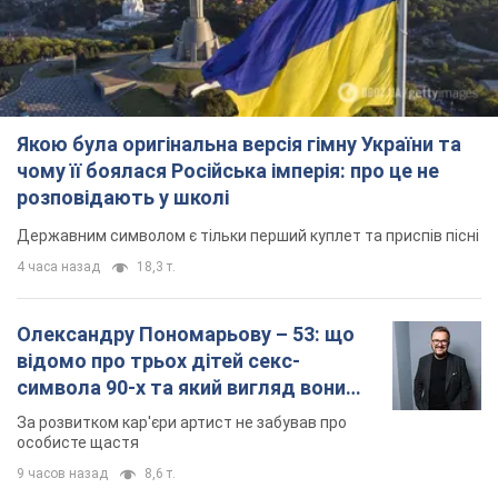
Якою була оригінальна версія гімну України та
чому її боялася Російська імперія: про це не
розповідають у школі
Державним символом є тільки перший куплет та приспів пісні
4 часа назад
18,3 т.
Олександру Пономарьову – 53: що
відомо про трьох дітей секс-
символа 90-х та який вигляд вони
мають
За розвитком кар'єри артист не забував про
особисте щастя
9 часов назад
8,6 т.