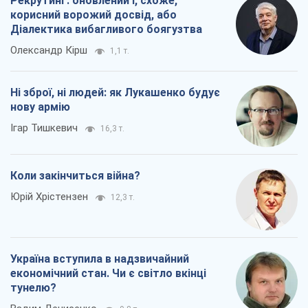
Рекрутинг: оновлений і, схоже,
корисний ворожий досвід, або
Діалектика вибагливого боягузтва
Олександр Кірш
1,1 т.
Ні зброї, ні людей: як Лукашенко будує
нову армію
Ігар Тишкевич
16,3 т.
Коли закінчиться війна?
Юрій Хрістензен
12,3 т.
Україна вступила в надзвичайний
економічний стан. Чи є світло вкінці
тунелю?