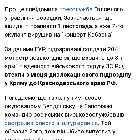
Про це повідомила
пресслужба
Головного
управління розвідки. Зазначається, що
інцидент трапився 1 листопада, а вже 7-го
окупант вирушив на "концерт Кобзона".
За даними ГУР, підозрювані солдати 20-ї
мотострілецької дивізії, що входить до 8-ї
армії південного військового округу ЗС РФ
,
втекли з місця дислокації свого підрозділу
у Криму до Краснодарського краю РФ.
Нагадаємо, що також у тимчасово
окупованому Бердянську на Запоріжжі
командир російських військовослужбовців
застрелив одного зі штурмовиків
. Той
образив його, тож він нібито випустив у
підлеглого п’ять куль.