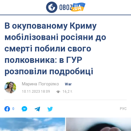
В окупованому Криму
мобілізовані росіяни до
смерті побили свого
полковника: в ГУР
розповіли подробиці
Марина Погорілко
War
10.11.2023 18:09
16,2 т.
0
РУС