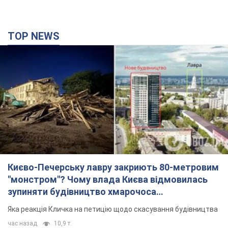
TOP NEWS
Києво-Печерську лавру закриють 80-метровим
"монстром"? Чому влада Києва відмовилась
зупиняти будівництво хмарочоса
"московського вірянина"
Яка реакція Кличка на петицію щодо скасування будівництва
час назад
10,9 т.