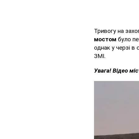
Тривогу на захо
мостом
було пе
однак у черзі в
ЗМІ.
Увага! Відео мі