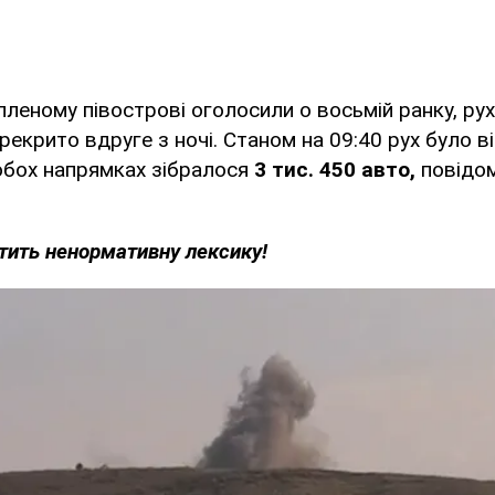
пленому півострові оголосили о восьмій ранку, ру
рекрито вдруге з ночі. Станом на 09:40 рух було в
 обох напрямках зібралося
3 тис. 450 авто,
повідо
стить ненормативну лексику!