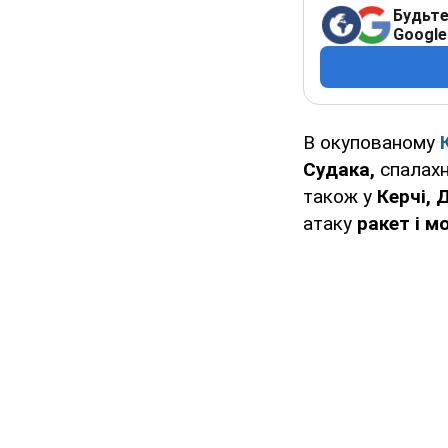
Будьте
Google
В окупованому
Судака,
спалахн
також у
Керчі, 
атаку
ракет і м