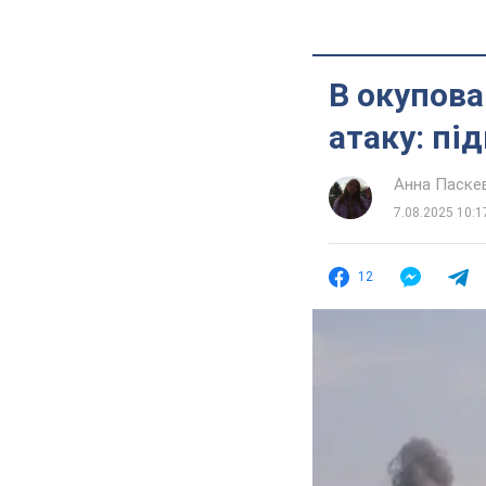
В окупов
атаку: пі
Анна Паске
7.08.2025 10:1
12