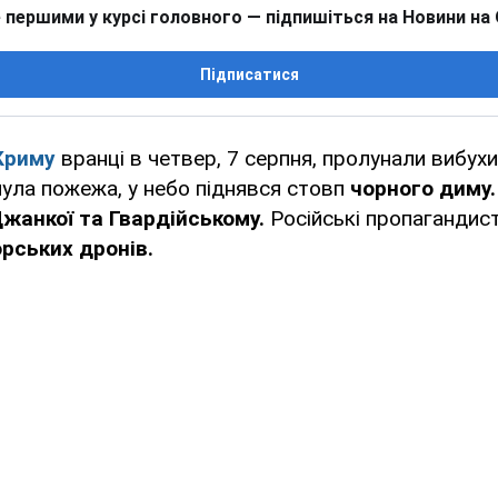
 першими у курсі головного — підпишіться на Новини на
Підписатися
Криму
вранці в четвер, 7 серпня, пролунали вибухи
ула пожежа, у небо піднявся стовп
чорного диму.
Джанкої та Гвардійському.
Російські пропагандис
орських дронів.