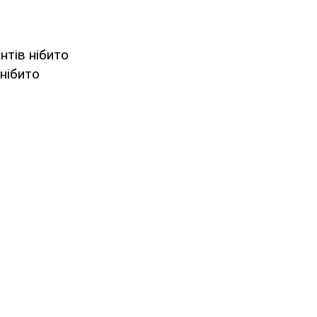
тів нібито
 нібито