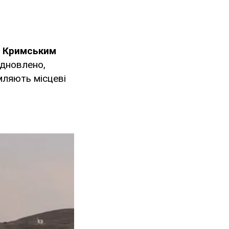
х
Кримським
ідновлено,
мляють місцеві