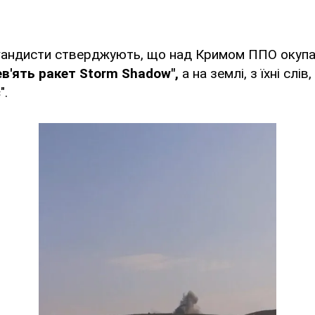
агандисти стверджують, що над Кримом ППО окупан
в'ять ракет Storm Shadow",
а на землі, з їхні слів,
".