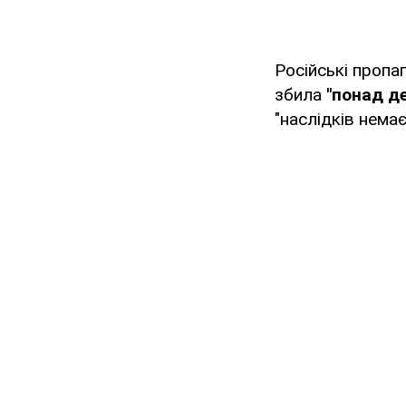
Російські проп
збила
"понад де
"наслідків немає