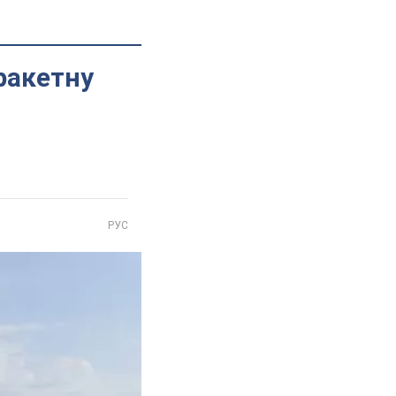
ракетну
РУС