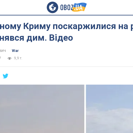
аному Криму поскаржилися на 
днявся дим. Відео
вич
War
7
9,9 т.