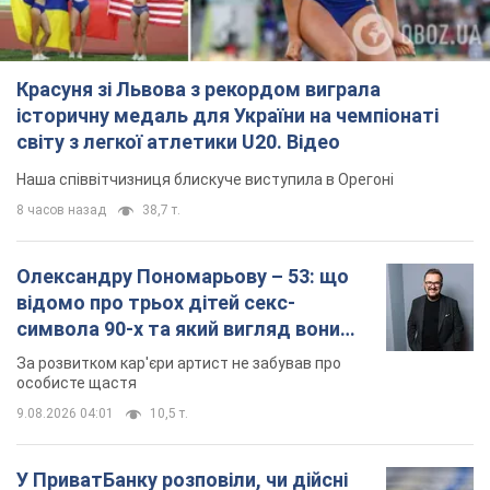
Красуня зі Львова з рекордом виграла
історичну медаль для України на чемпіонаті
світу з легкої атлетики U20. Відео
Наша співвітчизниця блискуче виступила в Орегоні
8 часов назад
38,7 т.
Олександру Пономарьову – 53: що
відомо про трьох дітей секс-
символа 90-х та який вигляд вони
мають
За розвитком кар'єри артист не забував про
особисте щастя
9.08.2026 04:01
10,5 т.
У ПриватБанку розповіли, чи дійсні