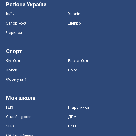
Регіони України
Київ
Харків
Запоріжжя
Дніпро
Черкаси
Спорт
Футбол
Баскетбол
Хокей
Бокс
Формула-1
Моя школа
ГДЗ
Підручники
Онлайн уроки
ДПА
ЗНО
НМТ
СНД посібники