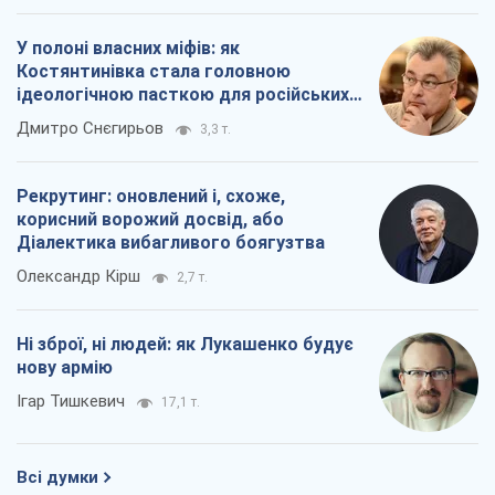
У полоні власних міфів: як
Костянтинівка стала головною
ідеологічною пасткою для російських
окупантів
Дмитро Снєгирьов
3,3 т.
Рекрутинг: оновлений і, схоже,
корисний ворожий досвід, або
Діалектика вибагливого боягузтва
Олександр Кірш
2,7 т.
Ні зброї, ні людей: як Лукашенко будує
нову армію
Ігар Тишкевич
17,1 т.
Всі думки