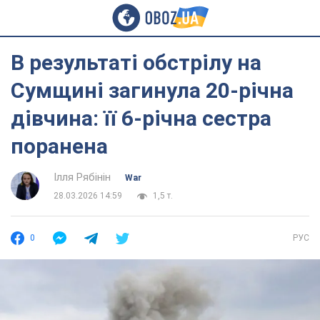
В результаті обстрілу на
Сумщині загинула 20-річна
дівчина: її 6-річна сестра
поранена
Ілля Рябінін
War
28.03.2026 14:59
1,5 т.
0
РУС