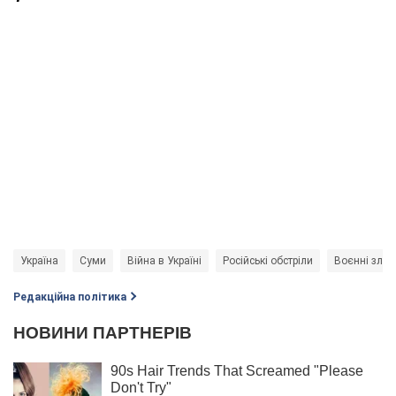
Україна
Суми
Війна в Україні
Російські обстріли
Воєнні злоч
Редакційна політика