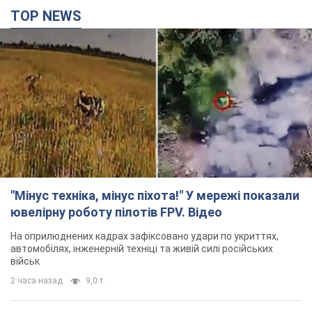
TOP NEWS
"Мінус техніка, мінус піхота!" У мережі показали
ювелірну роботу пілотів FPV. Відео
На оприлюднених кадрах зафіксовано удари по укриттях,
автомобілях, інженерній техніці та живій силі російських
військ
2 часа назад
9,0 т.