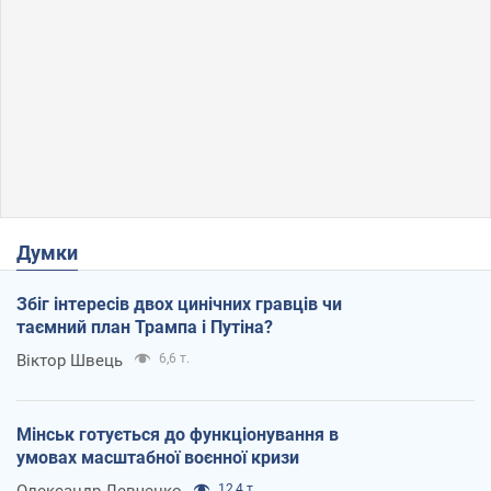
Думки
Збіг інтересів двох цинічних гравців чи
таємний план Трампа і Путіна?
Віктор Швець
6,6 т.
Мінськ готується до функціонування в
умовах масштабної воєнної кризи
Олександр Левченко
12,4 т.