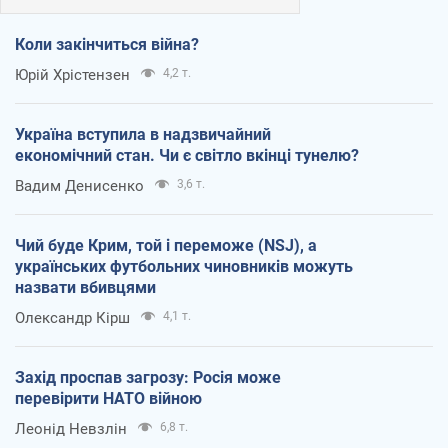
Коли закінчиться війна?
Юрій Хрістензен
4,2 т.
Україна вступила в надзвичайний
економічний стан. Чи є світло вкінці тунелю?
Вадим Денисенко
3,6 т.
Чий буде Крим, той і переможе (NSJ), а
українських футбольних чиновників можуть
назвати вбивцями
Олександр Кірш
4,1 т.
Захід проспав загрозу: Росія може
перевірити НАТО війною
Леонід Невзлін
6,8 т.