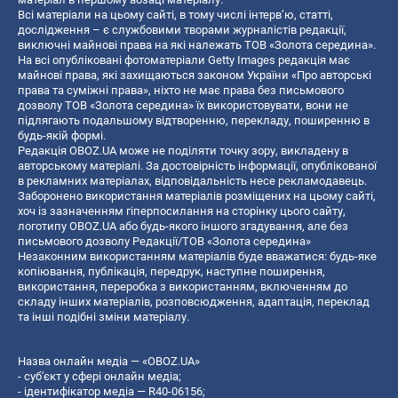
Всі матеріали на цьому сайті, в тому числі інтерв’ю, статті,
дослідження – є службовими творами журналістів редакції,
виключні майнові права на які належать ТОВ «Золота середина».
На всі опубліковані фотоматеріали Getty Images редакція має
майнові права, які захищаються законом України «Про авторські
права та суміжні права», ніхто не має права без письмового
дозволу ТОВ «Золота середина» їх використовувати, вони не
підлягають подальшому відтворенню, перекладу, поширенню в
будь-якій формі.
Редакція OBOZ.UA може не поділяти точку зору, викладену в
авторському матеріалі. За достовірність інформації, опублікованої
в рекламних матеріалах, відповідальність несе рекламодавець.
Заборонено використання матеріалів розміщених на цьому сайті,
хоч із зазначенням гіперпосилання на сторінку цього сайту,
логотипу OBOZ.UA або будь-якого іншого згадування, але без
письмового дозволу Редакції/ТОВ «Золота середина»
Незаконним використанням матеріалів буде вважатися: будь-яке
копiювання, публiкацiя, передрук, наступне поширення,
використання, переробка з використанням, включенням до
складу інших матеріалів, розповсюдження, адаптація, переклад
та інші подібні зміни матеріалу.
Назва онлайн медіа — «OBOZ.UA»
- суб'єкт у сфері онлайн медіа;
- ідентифікатор медіа — R40-06156;