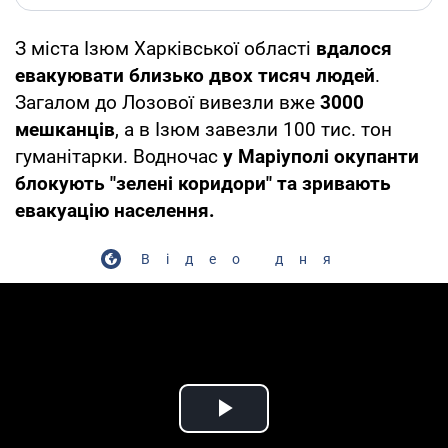
З міста Ізюм Харківської області
вдалося
евакуювати близько двох тисяч людей
.
Загалом до Лозової вивезли вже
3000
мешканців
, а в Ізюм завезли 100 тис. тон
гуманітарки. Водночас
у Маріуполі окупанти
блокують "зелені коридори" та зривають
евакуацію населення.
Відео дня
Play Video