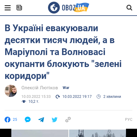
В Україні евакуювали
десятки тисяч людей, а в
Маріуполі та Волновасі
окупанти блокують "зелені
коридори"
Олексій Лютіков
War
10.03.2022 15:33
10.03.2022 19:17
2 хвилини
10,2 т.
25
РУС