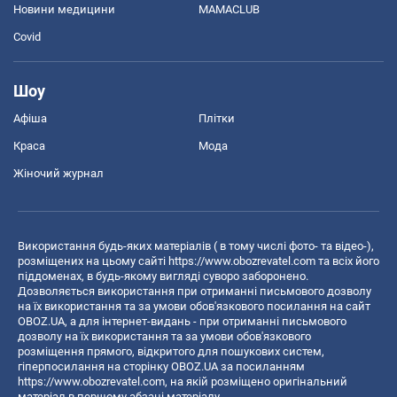
Новини медицини
MAMACLUB
Covid
Шоу
Афіша
Плітки
Краса
Мода
Жіночий журнал
Використання будь-яких матеріалів ( в тому числі фото- та відео-),
розміщених на цьому сайті
https://www.obozrevatel.com
та всіх його
піддоменах, в будь-якому вигляді суворо заборонено.
Дозволяється використання при отриманні письмового дозволу
на їх використання та за умови обов'язкового посилання на сайт
OBOZ.UA, а для інтернет-видань - при отриманні письмового
дозволу на їх використання та за умови обов'язкового
розміщення прямого, відкритого для пошукових систем,
гіперпосилання на сторінку OBOZ.UA за посиланням
https://www.obozrevatel.com
, на якій розміщено оригінальний
матеріал в першому абзаці матеріалу.