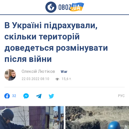
В Україні підрахували,
скільки територій
доведеться розмінувати
після війни
Олексій Лютіков
War
22.03.2022 08:10
15,6 т.
32
РУС