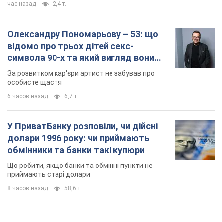
час назад
2,4 т.
Олександру Пономарьову – 53: що
відомо про трьох дітей секс-
символа 90-х та який вигляд вони
мають
За розвитком кар'єри артист не забував про
особисте щастя
6 часов назад
6,7 т.
У ПриватБанку розповіли, чи дійсні
долари 1996 року: чи приймають
обмінники та банки такі купюри
Що робити, якщо банки та обмінні пункти не
приймають старі долари
8 часов назад
58,6 т.