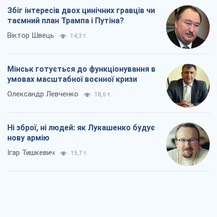
Збіг інтересів двох цинічних гравців чи
таємний план Трампа і Путіна?
Віктор Швець
14,3 т.
Мінськ готується до функціонування в
умовах масштабної воєнної кризи
Олександр Левченко
18,6 т.
Ні зброї, ні людей: як Лукашенко будує
нову армію
Ігар Тишкевич
15,7 т.