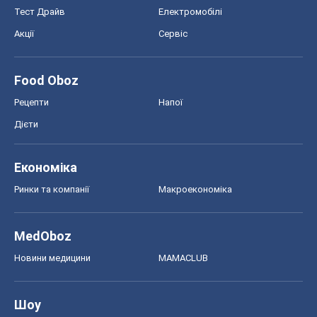
Економіка
Ринки та компанії
Макроекономіка
MedOboz
Новини медицини
MAMACLUB
Шоу
Афіша
Плітки
Краса
Мода
Жіночий журнал