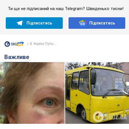
У Львові жінка спровокувала конфлікт,
розмовляючи російською мовою у маршрутці:
поліція склала адмінпротокол. Відео
На місце події прибули патрульні поліцейські та слідчо-
оперативна група
7 часов назад
9,9 т.
"Воюють, бо дурні": у Чернівцях