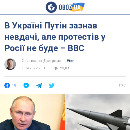
В Україні Путін зазнав
невдачі, але протестів у
Росії не буде – BBC
Станіслав Дощіцин
War
1.04.2022 20:18
23,0 т.
18
РУС