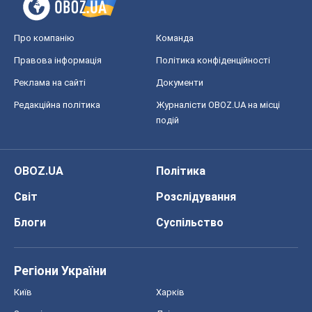
OBOZ.UA
Політика
Світ
Розслідування
Блоги
Суспільство
Регіони України
Київ
Харків
Запоріжжя
Дніпро
Черкаси
Спорт
Футбол
Баскетбол
Хокей
Бокс
Формула-1