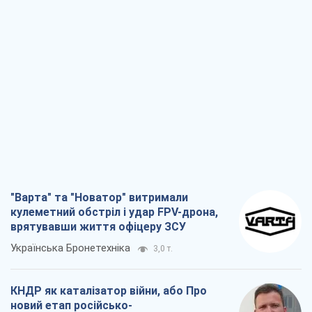
"Варта" та "Новатор" витримали
кулеметний обстріл і удар FPV-дрона,
врятувавши життя офіцеру ЗСУ
Українська Бронетехніка
3,0 т.
КНДР як каталізатор війни, або Про
новий етап російсько-
північнокорейського союзу
Олексій Кущ
3,2 т.
Вихід до еліти ЧС та тріумф "Сокола":
що відбувається в українському хокеї
Олександр Липенко
1,1 т.