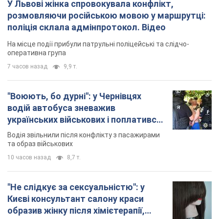
водій автобуса зневажив
українських військових і поплатився.
Відео
Водія звільнили після конфлікту з пасажирами
та образ військових
10 часов назад
8,7 т.
"Не слідкує за сексуальністю": у
Києві консультант салону краси
образив жінку після хімієтерапії,
розгорівся скандал. Фото
Працівник салону почав надавати оцінку
зовнішності жінки, сказавши, що вона носить
"чоловічу стрижку"
3 часа назад
13,6 т.