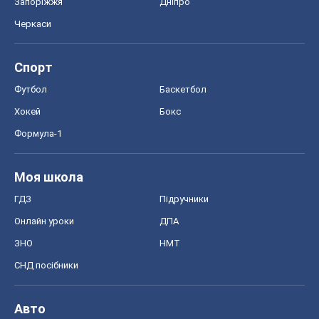
Моя школа
ГДЗ
Підручники
Онлайн уроки
ДПА
ЗНО
НМТ
СНД посібники
Авто
Тест Драйв
Електромобілі
Акції
Сервіс
Food Oboz
Рецепти
Напої
Дієти