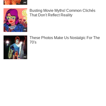
Ти ще не підписаний на наш Telegram? Швиденько тисни!
Підписатись
Підписатись
В Україні Путін...
Важливе