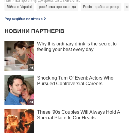
Війна в Україні
російська пропаганда
Росія - країна-агресор
sto
Редакційна політика