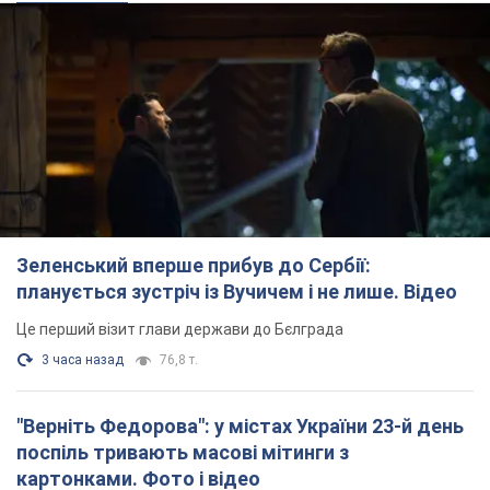
Зеленський вперше прибув до Сербії:
планується зустріч із Вучичем і не лише. Відео
Це перший візит глави держави до Бєлграда
3 часа назад
76,8 т.
"Верніть Федорова": у містах України 23-й день
поспіль тривають масові мітинги з
картонками. Фото і відео
Учасники акцій продовжують серію щоденних протестів
3 часа назад
2,2 т.
Сенат США схвалив законопроєкт Грема про
санкції проти Росії: що далі
Документ передбачає нові економічні обмеження
3 часа назад
4,6 т.