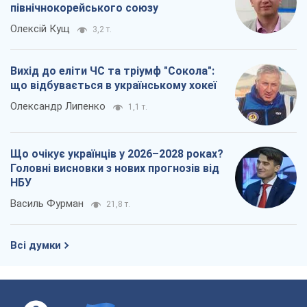
Що очікує українців у 2026–2028 роках?
Головні висновки з нових прогнозів від
НБУ
Василь Фурман
21,8 т.
Всі думки
Про компанію
Команда
Правова інформація
Політика конфіденційності
Реклама на сайті
Документи
Редакційна політика
Журналісти OBOZ.UA на місці
подій