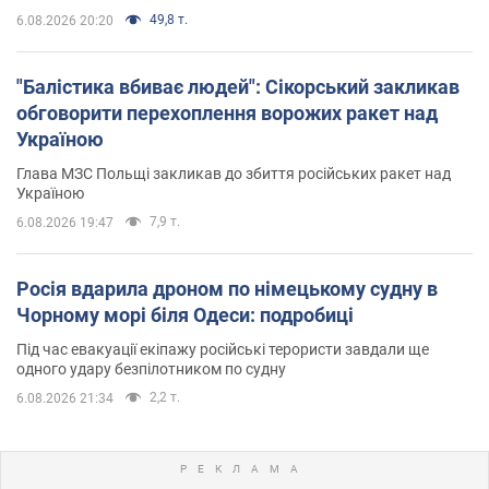
49,8 т.
6.08.2026 20:20
"Балістика вбиває людей": Сікорський закликав
обговорити перехоплення ворожих ракет над
Україною
Глава МЗС Польщі закликав до збиття російських ракет над
Україною
7,9 т.
6.08.2026 19:47
Росія вдарила дроном по німецькому судну в
Чорному морі біля Одеси: подробиці
Під час евакуації екіпажу російські терористи завдали ще
одного удару безпілотником по судну
2,2 т.
6.08.2026 21:34