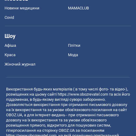
Новини медицини
MAMACLUB
Covid
Шоу
Афіша
Плітки
Краса
Мода
Жіночий журнал
Використання будь-яких матеріалів ( в тому числі фото- та відео-),
розміщених на цьому сайті
https://www.obozrevatel.com
та всіх його
піддоменах, в будь-якому вигляді суворо заборонено.
Дозволяється використання при отриманні письмового дозволу
на їх використання та за умови обов'язкового посилання на сайт
OBOZ.UA, а для інтернет-видань - при отриманні письмового
дозволу на їх використання та за умови обов'язкового
розміщення прямого, відкритого для пошукових систем,
гіперпосилання на сторінку OBOZ.UA за посиланням
https://www.obozrevatel.com
, на якій розміщено оригінальний