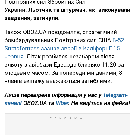
Повітряних сил Збройних Сил
України.
Льотчик та штурман, які виконували
завдання, загинули
.
Також OBOZ.UA повідомляв, стратегічний
бомбардувальник Повітряних сил США
B-52
Stratofortress зазнав аварії в Каліфорнії 15
червня
. Літак розбився незабаром після
зльоту з авіабази Едвардс близько 11:20 за
місцевим часом. За попередніми даними, 8
членів екіпажу вважаються загиблими.
Лише
перевірена інформація у нас у
Telegram-
каналі
OBOZ.UA та
Viber
. Не ведіться на фейки!