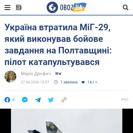
Україна втратила МіГ-29,
який виконував бойове
завдання на Полтавщині:
пілот катапультувався
Марія Дрофич
War
27.06.2026 13:57
1 хвилина
14,1 т.
0
РУС