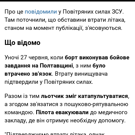
Про це
повідомили
у Повітряних силах ЗСУ.
Там поточнили, що обставини втрати літака,
станом на момент публікації, з'ясовуються.
Що відомо
Уночі 27 червня, коли
борт виконував бойове
завдання на Полтавщині
, з ним
було
втрачено зв'язок
. Втрату винищувача
підтвердили у Повітряних силах.
Разом із тим
льотчик зміг катапультуватися
,
а згодом зв'язатися з пошуково-рятувальною
командою.
Пілота евакуювали
до медичного
закладу, де він отримує необхідну допомогу.
"Підтверджуємо втрату літака, однак