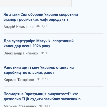
Як атаки Сил оборони України скоротили
експорт російських нафтопродуктів
Андрій Клименко
1,9 т.
Два супертурніри Магучіх: спортивний
календар осені 2026 року
Олександр Липенко
5,1 т.
Ракетний щит і меч України: ставка на
виробництво власних ракет
Кирило Татарінов
2,7 т.
Посмертна "презумпція винуватості": хто
дозволив ТЦК судити загиблих захисників
Марина Ставнійчук
6,1 т.