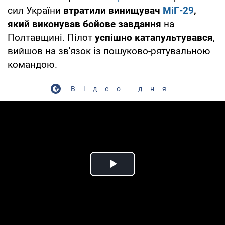
сил України
втратили винищувач
МіГ-29
,
який виконував бойове завдання
на
Полтавщині. Пілот
успішно катапультувався
,
вийшов на зв'язок із пошуково-рятувальною
командою.
Відео дня
Play Video