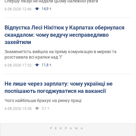
Спершу лікарі не надали цьому належної уваги
14,9 т.
6.08.2026 12:46
Відпустка Лесі Нікітюк у Карпатах обернулася
скандалом: чому ведучу несправедливо
захейтили
Знаменитість вийшла на пряму комунікацію в мережі та
розставила всі крапки над "і"
11,8 т.
6.08.2026 17:32
Не лише через зарплату: чому українці не
поспішають погоджуватися на вакансії
Чого найбільше бракує на ринку праці
3,1 т.
6.08.2026 15:38