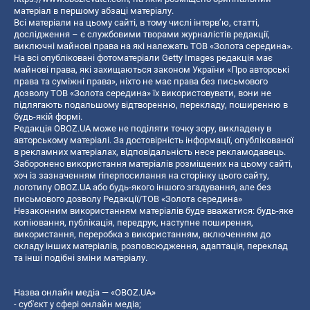
матеріал в першому абзаці матеріалу.
Всі матеріали на цьому сайті, в тому числі інтерв’ю, статті,
дослідження – є службовими творами журналістів редакції,
виключні майнові права на які належать ТОВ «Золота середина».
На всі опубліковані фотоматеріали Getty Images редакція має
майнові права, які захищаються законом України «Про авторські
права та суміжні права», ніхто не має права без письмового
дозволу ТОВ «Золота середина» їх використовувати, вони не
підлягають подальшому відтворенню, перекладу, поширенню в
будь-якій формі.
Редакція OBOZ.UA може не поділяти точку зору, викладену в
авторському матеріалі. За достовірність інформації, опублікованої
в рекламних матеріалах, відповідальність несе рекламодавець.
Заборонено використання матеріалів розміщених на цьому сайті,
хоч із зазначенням гіперпосилання на сторінку цього сайту,
логотипу OBOZ.UA або будь-якого іншого згадування, але без
письмового дозволу Редакції/ТОВ «Золота середина»
Незаконним використанням матеріалів буде вважатися: будь-яке
копiювання, публiкацiя, передрук, наступне поширення,
використання, переробка з використанням, включенням до
складу інших матеріалів, розповсюдження, адаптація, переклад
та інші подібні зміни матеріалу.
Назва онлайн медіа — «OBOZ.UA»
- суб'єкт у сфері онлайн медіа;