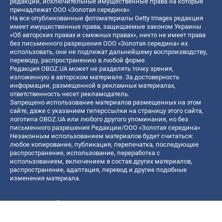
редакции, исключительные имущественные права на которые
принадлежат ООО «Золотая середина».
На все опубликованные фотоматериалы Getty Images редакция
имеет имущественные права, защищаемые законом Украины
«Об авторских правах и смежных правах», никто не имеет права
без письменного разрешения ООО «Золотая середина» их
использовать, они не подлежат дальнейшему воспроизводству,
переводу, распространению в любой форме.
Редакция OBOZ.UA может не разделять точку зрения,
изложенную в авторском материале. За достоверность
информации, размещенной в рекламных материалах,
ответственность несет рекламодатель.
Запрещено использование материалов размещенных на этом
сайте, даже с указанием гиперссылки на страницу этого сайта,
логотипа OBOZ.UA или любого другого упоминания, но без
письменного разрешения Редакции/ООО «Золотая середина»
Незаконным использованием материалов будет считаться:
любое копирование, публикация, перепечатка, последующее
распространение, использование, переработка с
использованием, включением в состав других материалов,
распространение, адаптация, перевод и другие подобные
изменения материала.
Название онлайн медиа — «OBOZ.UA»
- субъект в сфере онлайн медиа;
- идентификатор медиа — R40-06156;