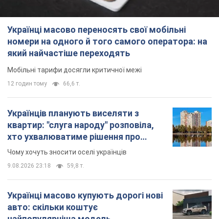
Українці масово переносять свої мобільні
номери на одного й того самого оператора: на
який найчастіше переходять
Мобільні тарифи досягли критичної межі
12 годин тому
66,6 т.
Українців планують виселяти з
квартир: "слуга народу" розповіла,
хто ухвалюватиме рішення про
знесення будинків
Чому хочуть зносити оселі українців
9.08.2026 23:18
59,8 т.
Українці масово купують дорогі нові
авто: скільки коштує
найпопулярніша модель