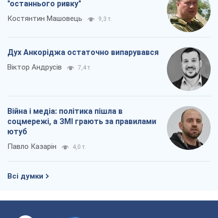
"останнього ривку"
Костянтин Машовець
9,3 т.
Дух Анкоріджа остаточно випарувався
Віктор Андрусів
7,4 т.
Війна і медіа: політика пішла в
соцмережі, а ЗМІ грають за правилами
ютуб
Павло Казарін
4,0 т.
Всі думки