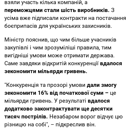
Про це
повідомив
міністр оборони України
Михайло Федоров. Він підкреслив, що такі
снаряди зараз
є одним із найбільших запитів
від військових.
За словами Федорова, у рекордній закупівлі
взяли участь кілька компаній, а
переможцями стали шість виробників.
З
усіма вже підписали контракти на постачання
боєприпасів для українських захисників.
Міністр пояснив, що чим більше учасників
закупівлі і чим зрозуміліші правила, тим
вигідніші умови може отримати держава.