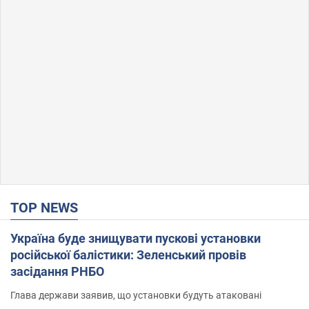
"Чи, може, я залякана з дитинства?" Олена
Зарецька – про вбивство бабусі-дисидентки
Алли Горської, критику Дмитра Стуса та втечу в
Португалію з 5 дітьми
OBOZ.UA зустрів онуку художниці-дисидентки в Лісабоні
25,7 т.
5.08.2026 04:00