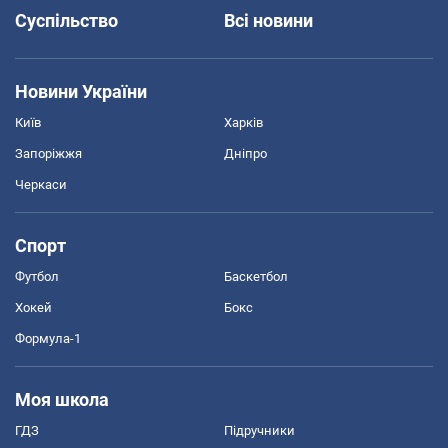
Завантажуйте наш додаток
OBOZ.UA
Політика
Світ
Життя
Розслідування
Блоги
Суспільство
Всі новини
Новини України
Київ
Харків
Запоріжжя
Дніпро
Черкаси