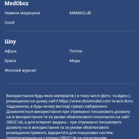
Food Oboz
Рецепти
Напої
Новини Кулінарії
Економіка
Ринки та компанії
Макроекономіка
MedOboz
Новини медицини
MAMACLUB
Covid
Шоу
Афіша
Плітки
Краса
Мода