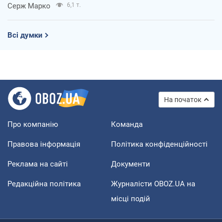
зброя Росії
Олексій Копитько
4,5 т.
Драбина ескалації війни: до чого нам
треба готуватися
Андрій Шевчишин
5,5 т.
"Коли хочеться помсти": чому стратегія
України має залишатися іншою
Серж Марко
6,1 т.
Всі думки