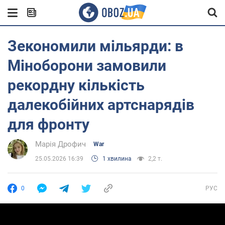
Зекономили мільярди: в
Міноборони замовили
рекордну кількість
далекобійних артснарядів
для фронту
Марія Дрофич
War
25.05.2026 16:39
1 хвилина
2,2 т.
0
РУС