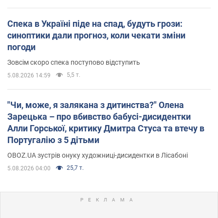
Повернутися на головну OBOZ
Важливе
"Джипінг руйнує екосистеми, які формувалися
сотні років": у Greenpeace забили на сполох
У високогір'ї розташовані альпійські та субальпійські луки –
рідкісні природні комплекси, які формувалися протягом сотень
років
426
5.08.2026 23:00
Спека в Україні піде на спад, будуть грози:
синоптики дали прогноз, коли чекати зміни
погоди
Зовсім скоро спека поступово відступить
5,5 т.
5.08.2026 14:59