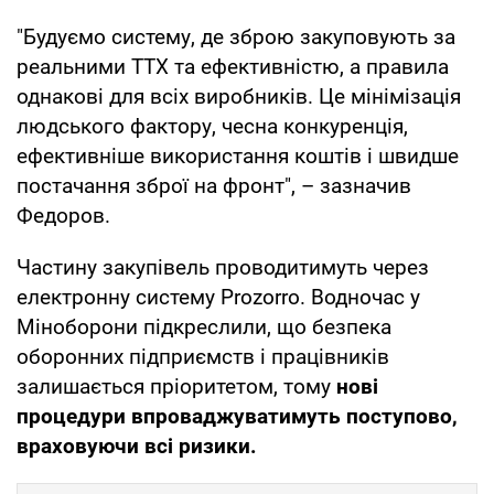
Крім артснарядів у Міноборони за таким
принципом
планують закуповувати FPV-
дрони, mid-strike і deep-strike безпілотники.
Уже влітку у відомстві хочуть переходити до
тендерних процедур у всіх можливих
оборонних закупівлях.
"Будуємо систему, де зброю закуповують за
реальними ТТХ та ефективністю, а правила
однакові для всіх виробників. Це мінімізація
людського фактору, чесна конкуренція,
ефективніше використання коштів і швидше
постачання зброї на фронт", – зазначив
Федоров.