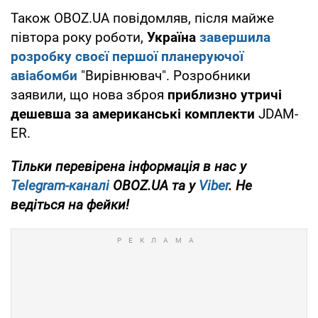
Нагадаємо, українські ВПК-компанії
зможуть
імпортувати іноземні компоненти
за
спрощеною процедурою
. Зміни стосуються
етапу митного оформлення.
Також OBOZ.UA повідомляв, після майже
півтора року роботи,
Україна
завершила
розробку своєї першої планеруючої
авіабомби
"Вирівнювач". Розробники
заявили, що нова зброя
приблизно утричі
дешевша за американські комплекти
JDAM-
ER.