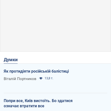
"Потрібні швидкі та нестандартні підходи":
Корецький пообіцяв надати бізнесу
пріоритетний доступ до наявних складських
приміщень
Так чи так, бізнес після обстрілів отримає підтримку
489
6.08.2026 00:08