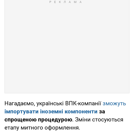
Частину закупівель проводитимуть через
електронну систему Prozorro. Водночас у
Міноборони підкреслили, що безпека
оборонних підприємств і працівників
залишається пріоритетом, тому
нові
процедури впроваджуватимуть поступово,
враховуючи всі ризики.