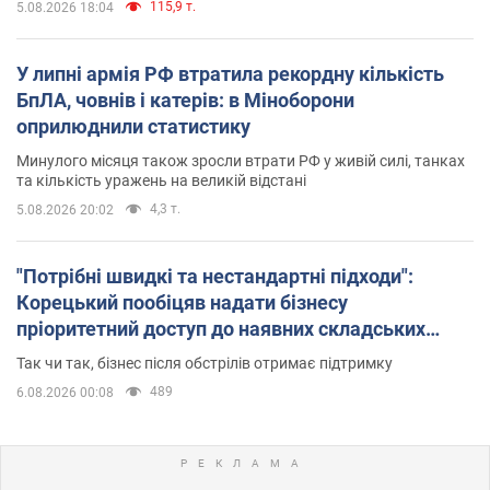
TOP NEWS
Україна буде знищувати пускові установки
російської балістики: Зеленський провів
засідання РНБО
Глава держави заявив, що установки будуть атаковані
115,9 т.
5.08.2026 18:04
У липні армія РФ втратила рекордну кількість
БпЛА, човнів і катерів: в Міноборони
оприлюднили статистику
Минулого місяця також зросли втрати РФ у живій силі, танках
та кількість уражень на великій відстані
4,3 т.
5.08.2026 20:02