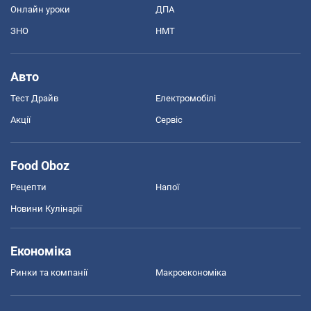
Спорт
Футбол
Баскетбол
Хокей
Бокс
Формула-1
Моя школа
ГДЗ
Підручники
Онлайн уроки
ДПА
ЗНО
НМТ
Авто
Тест Драйв
Електромобілі
Акції
Сервіс