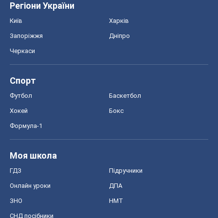
Регіони України
Київ
Харків
Запоріжжя
Дніпро
Черкаси
Спорт
Футбол
Баскетбол
Хокей
Бокс
Формула-1
Моя школа
ГДЗ
Підручники
Онлайн уроки
ДПА
ЗНО
НМТ
СНД посібники