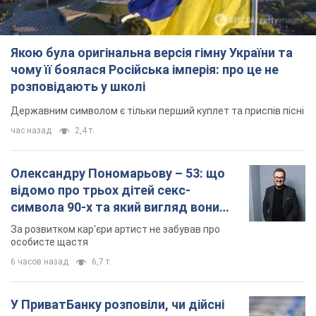
Якою була оригінальна версія гімну України та
чому її боялася Російська імперія: про це не
розповідають у школі
Державним символом є тільки перший куплет та приспів пісні
час назад
2,4 т.
Олександру Пономарьову – 53: що
відомо про трьох дітей секс-
символа 90-х та який вигляд вони
мають
За розвитком кар'єри артист не забував про
особисте щастя
6 часов назад
6,7 т.
У ПриватБанку розповіли, чи дійсні