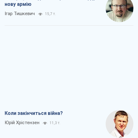
нову армію
Ігар Тишкевич
15,7 т.
Коли закінчиться війна?
Юрій Хрістензен
11,3 т.