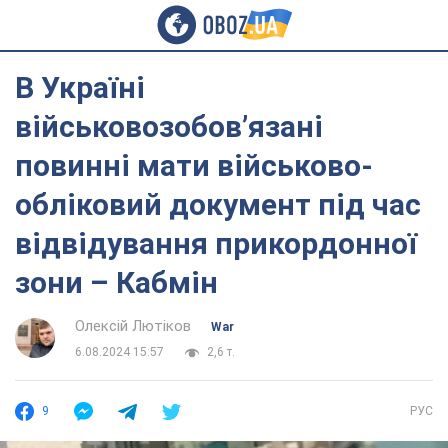
В Україні
військовозобов’язані
повинні мати військово-
обліковий документ під час
відвідування прикордонної
зони – Кабмін
Олексій Лютіков
War
6.08.2024 15:57
2,6 т.
9
РУС