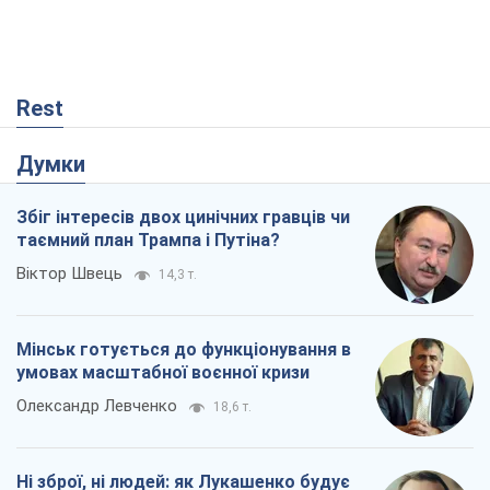
Rest
Думки
Збіг інтересів двох цинічних гравців чи
таємний план Трампа і Путіна?
Віктор Швець
14,3 т.
Мінськ готується до функціонування в
умовах масштабної воєнної кризи
Олександр Левченко
18,6 т.
Ні зброї, ні людей: як Лукашенко будує