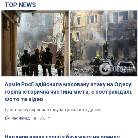
TOP NEWS
Армія Росії здійснила масовану атаку на Одесу:
горіла історична частина міста, є постраждалі.
Фото та відео
Для терору ворог застосував ракети та дрони
час назад
25,1 т.
Нардепи взяли гроші з бюджету на оренду