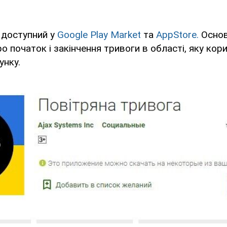
 доступний у
Google Play Market
та
AppStore.
Основ
о початок і закінчення тривоги в області, яку кор
унку.