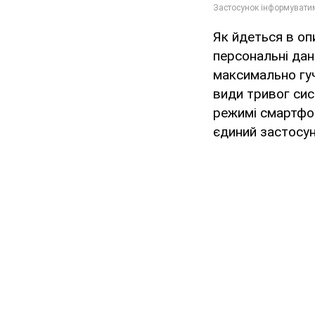
Як йдеться в опи
персональні дан
максимально гучн
види тривог сис
режимі смартфон
єдиний застосун