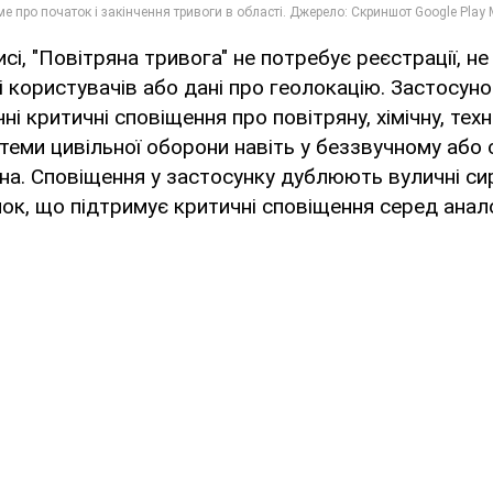
сі, "Повітряна тривога" не потребує реєстрації, н
і користувачів або дані про геолокацію. Застосун
і критичні сповіщення про повітряну, хімічну, техн
теми цивільної оборони навіть у беззвучному або
а. Сповіщення у застосунку дублюють вуличні сир
ок, що підтримує критичні сповіщення серед анало