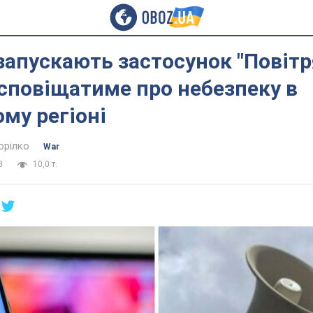
 запускають застосунок "Повіт
 сповіщатиме про небезпеку в
му регіоні
орілко
War
3
10,0 т.