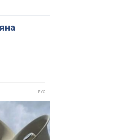
ряна
РУС