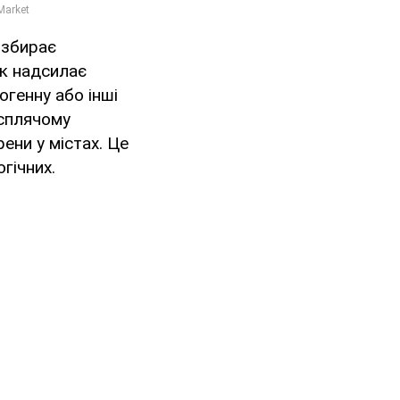
е збирає
ок надсилає
огенну або інші
 сплячому
ени у містах. Це
гічних.