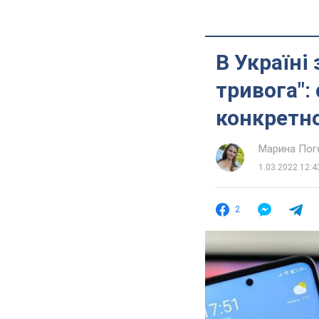
В Україні
тривога":
конкретно
Марина Пог
1.03.2022 12:4
2