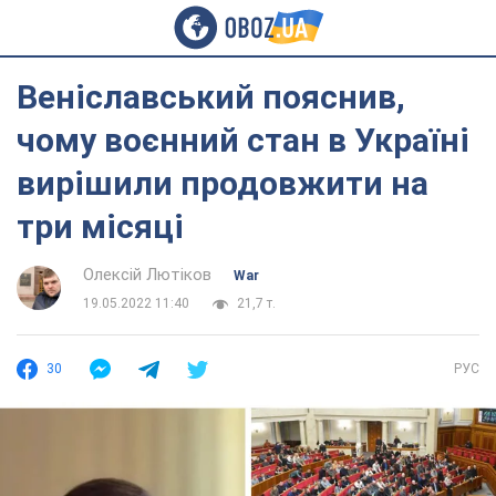
Веніславський пояснив,
чому воєнний стан в Україні
вирішили продовжити на
три місяці
Олексій Лютіков
War
19.05.2022 11:40
21,7 т.
30
РУС