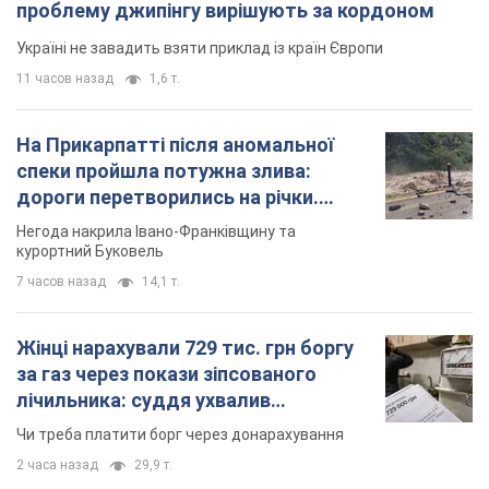
проблему джипінгу вирішують за кордоном
Україні не завадить взяти приклад із країн Європи
11 часов назад
1,6 т.
На Прикарпатті після аномальної
спеки пройшла потужна злива:
дороги перетворились на річки.
Відео
Негода накрила Івано-Франківщину та
курортний Буковель
7 часов назад
14,1 т.
Жінці нарахували 729 тис. грн боргу
за газ через покази зіпсованого
лічильника: суддя ухвалив
неочікуване рішення
Чи треба платити борг через донарахування
2 часа назад
29,9 т.