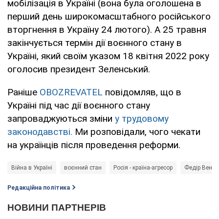
мобілізація в Україні (вона була оголошена в
перший день широкомасштабного російського
вторгнення в Україну 24 лютого). А 25 травня
закінчується термін дії воєнного стану в
Україні, який своїм указом 18 квітня 2022 року
оголосив президент Зеленський.
Раніше
OBOZREVATEL
повідомляв, що в
Україні під час дії воєнного стану
запроваджуються зміни
у трудовому
законодавстві.
Ми розповідали, чого чекати
на українців після проведення реформи.
Війна в Україні
воєнний стан
Росія - країна-агресор
Федір Веніс
Редакційна політика