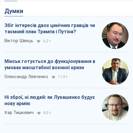
Думки
Збіг інтересів двох цинічних гравців чи
таємний план Трампа і Путіна?
Віктор Швець
6,2 т.
Мінськ готується до функціонування в
умовах масштабної воєнної кризи
Олександр Левченко
11,9 т.
Ні зброї, ні людей: як Лукашенко будує
нову армію
Ігар Тишкевич
8,0 т.