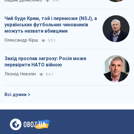
Вадим Денисенко
3,4 т.
Чий буде Крим, той і переможе (NSJ), а
українських футбольних чиновників
можуть назвати вбивцями
Олександр Кірш
3,9 т.
Захід проспав загрозу: Росія може
перевірити НАТО війною
Леонід Невзлін
6,6 т.
Всі думки