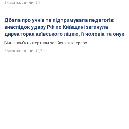
2 часа назад
2,1 т.
Дбала про учнів та підтримувала педагогів:
внаслідок удару РФ по Київщині загинула
директорка київського ліцею, її чоловік та онук
Вічна пам'ять жертвам російського терору
3 часа назад
13,7 т.