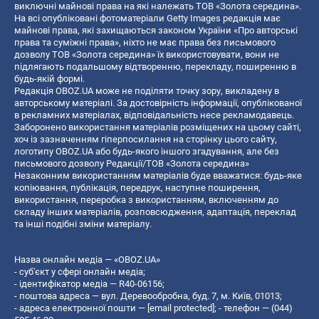
виключні майнові права на які належать ТОВ «Золота середина».
На всі опубліковані фотоматеріали Getty Images редакція має
майнові права, які захищаються законом України «Про авторські
права та суміжні права», ніхто не має права без письмового
дозволу ТОВ «Золота середина» їх використовувати, вони не
підлягають подальшому відтворенню, перекладу, поширенню в
будь-якій формі.
Редакція OBOZ.UA може не поділяти точку зору, викладену в
авторському матеріалі. За достовірність інформації, опублікованої
в рекламних матеріалах, відповідальність несе рекламодавець.
Заборонено використання матеріалів розміщених на цьому сайті,
хоч із зазначенням гіперпосилання на сторінку цього сайту,
логотипу OBOZ.UA або будь-якого іншого згадування, але без
письмового дозволу Редакції/ТОВ «Золота середина»
Незаконним використанням матеріалів буде вважатися: будь-яке
копiювання, публiкацiя, передрук, наступне поширення,
використання, переробка з використанням, включенням до
складу інших матеріалів, розповсюдження, адаптація, переклад
та інші подібні зміни матеріалу.
Назва онлайн медіа — «OBOZ.UA»
- суб'єкт у сфері онлайн медіа;
- ідентифікатор медіа — R40-06156;
- поштова адреса — вул. Деревообробна, буд. 7, м. Київ, 01013;
- адреса електронної пошти —
[email protected]
; - телефон — (044)