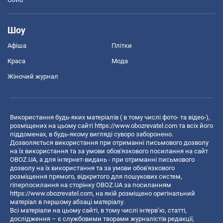
Шоу
Афіша
Плітки
Краса
Мода
Жіночий журнал
Використання будь-яких матеріалів ( в тому числі фото- та відео-),
розміщених на цьому сайті
https://www.obozrevatel.com
та всіх його
піддоменах, в будь-якому вигляді суворо заборонено.
Дозволяється використання при отриманні письмового дозволу
на їх використання та за умови обов'язкового посилання на сайт
OBOZ.UA, а для інтернет-видань - при отриманні письмового
дозволу на їх використання та за умови обов'язкового
розміщення прямого, відкритого для пошукових систем,
гіперпосилання на сторінку OBOZ.UA за посиланням
https://www.obozrevatel.com
, на якій розміщено оригінальний
матеріал в першому абзаці матеріалу.
Всі матеріали на цьому сайті, в тому числі інтерв’ю, статті,
дослідження – є службовими творами журналістів редакції,