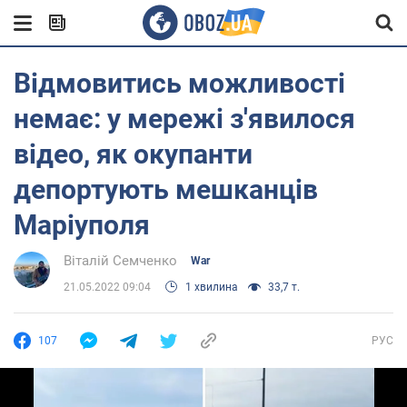
Відмовитись можливості
немає: у мережі з'явилося
відео, як окупанти
депортують мешканців
Маріуполя
Віталій Семченко
War
21.05.2022 09:04
1 хвилина
33,7 т.
107
РУС