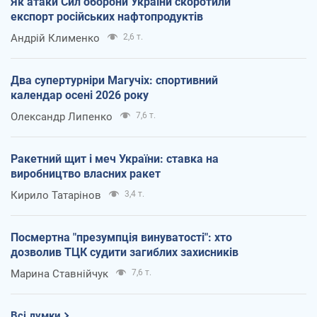
Як атаки Сил оборони України скоротили
експорт російських нафтопродуктів
Андрій Клименко
2,6 т.
Два супертурніри Магучіх: спортивний
календар осені 2026 року
Олександр Липенко
7,6 т.
Ракетний щит і меч України: ставка на
виробництво власних ракет
Кирило Татарінов
3,4 т.
Посмертна "презумпція винуватості": хто
дозволив ТЦК судити загиблих захисників
Марина Ставнійчук
7,6 т.
Всі думки