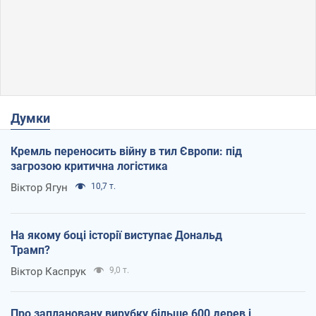
Думки
Кремль переносить війну в тил Європи: під
загрозою критична логістика
Віктор Ягун
10,7 т.
На якому боці історії виступає Дональд
Трамп?
Віктор Каспрук
9,0 т.
Про заплановану вирубку більше 600 дерев і