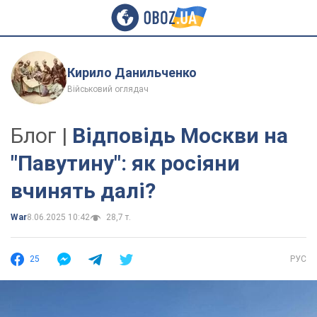
Кирило Данильченко
Військовий оглядач
Блог |
Відповідь Москви на
"Павутину": як росіяни
вчинять далі?
War
8.06.2025 10:42
28,7 т.
25
РУС