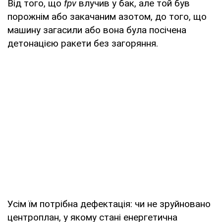
Від того, що
fpv
влучив у бак, але той був
порожнім або закачаним азотом, до того, що
машину загасили або вона була посічена
детонацією ракети без загоряння.
Усім їм потрібна дефектація: чи не зруйновано
центроплан, у якому стані енергетична