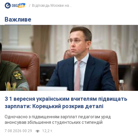
З 1 вересня українським вчителям підвищать
зарплати: Корецький розкрив деталі
Одночасно з підвищенням зарплат педагогам уряд
анонсував збільшення студентських стипендій
7.08.2026 00:29
12,2 т.
Скільки балістичних ракет
українська ППО перехопила в липні: у
Міноборони назвали цифру
Українська ППО працювала в умовах дефіциту
ракет-перехоплювачів
4 часа назад
6,5 т.