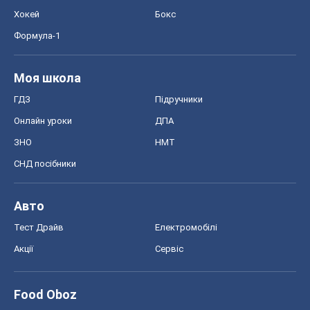
ЗНО
НМТ
СНД посібники
Авто
Тест Драйв
Електромобілі
Акції
Сервіс
Food Oboz
Рецепти
Напої
Дієти
Економіка
Ринки та компанії
Макроекономіка
MedOboz