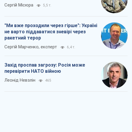
Захід проспав загрозу: Росія може
перевірити НАТО війною
Леонід Невзлін
465
"Варта" та "Новатор" витримали
кулеметний обстріл і удар FPV-дрона,
врятувавши життя офіцеру ЗСУ