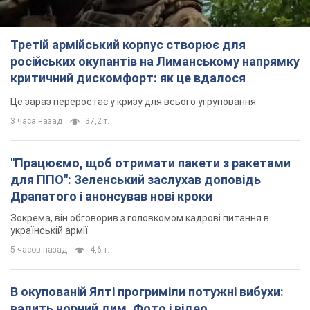
"Працюємо, щоб отримати пакети з ракетами
для ППО": Зеленський заслухав доповідь
Драпатого і анонсував нові кроки
Зокрема, він обговорив з головкомом кадрові питання в
українській армії
5 часов назад
4,6 т.
В окупованій Ялті прогриміли потужні вибухи:
валить чорний дим. Фото і відео
Місто, ймовірно, опинилося під атакою дронів
6 часов назад
7,3 т.