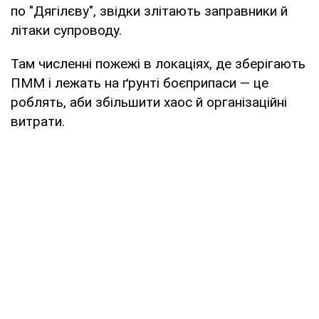
по "Дягілєву", звідки злітають заправники й
літаки супроводу.
Там численні пожежі в локаціях, де зберігають
ПММ і лежать на ґрунті боєприпаси — це
роблять, аби збільшити хаос й організаційні
витрати.