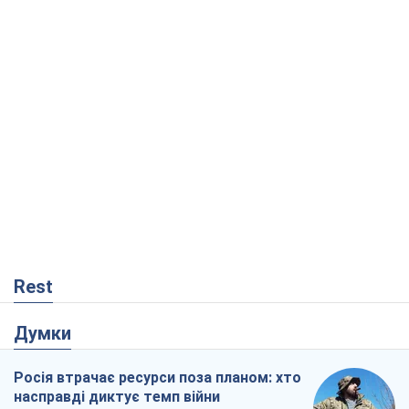
Rest
Думки
Росія втрачає ресурси поза планом: хто
насправді диктує темп війни
Сергій Місюра
5,5 т.
"Ми вже проходили через гірше": Україні
не варто піддаватися зневірі через
ракетний терор
Сергій Марченко, експерт
6,4 т.