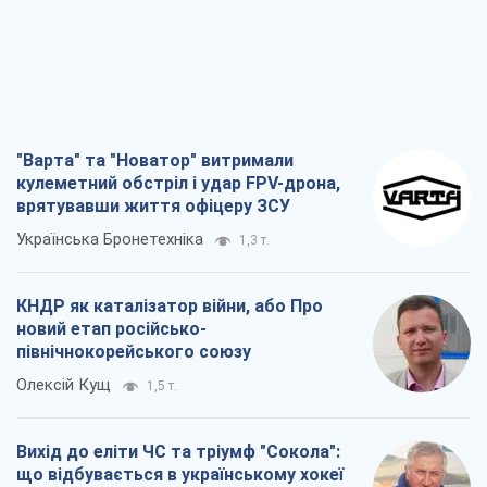
Українська Бронетехніка
1,3 т.
КНДР як каталізатор війни, або Про
новий етап російсько-
північнокорейського союзу
Олексій Кущ
1,5 т.
Вихід до еліти ЧС та тріумф "Сокола":
що відбувається в українському хокеї
Олександр Липенко
582
Що очікує українців у 2026–2028 роках?
Головні висновки з нових прогнозів від
НБУ
Василь Фурман
13,1 т.