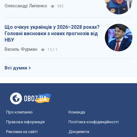
Всі думки
Про компанію
Команда
Правова інформація
Політика конфіденційності
Реклама на сайті
Документи
Редакційна політика
Журналісти OBOZ.UA на місці
подій
OBOZ.UA
Політика
Світ
Розслідування
Блоги
Суспільство