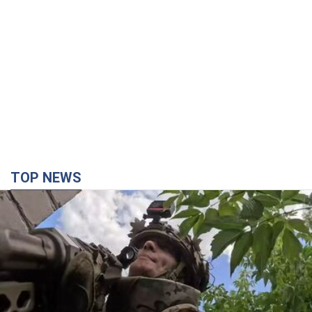
TOP NEWS
Третій армійський корпус створює для
російських окупантів на Лиманському напрямку
критичний дискомфорт: як це вдалося
Це зараз переростає у кризу для всього угруповання
3 часа назад
37,2 т.