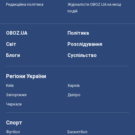
Регіони України
Київ
Харків
Запоріжжя
Дніпро
Черкаси
Спорт
Футбол
Баскетбол
Хокей
Бокс
Формула-1
Моя школа
ГДЗ
Підручники
Онлайн уроки
ДПА