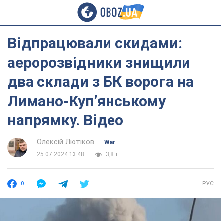
Відпрацювали скидами:
аеророзвідники знищили
два склади з БК ворога на
Лимано-Купʼянському
напрямку. Відео
Олексій Лютіков
War
25.07.2024 13:48
3,8 т.
0
РУС