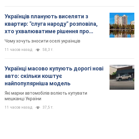
Українців планують виселяти з
квартир: "слуга народу" розповіла,
хто ухвалюватиме рішення про
знесення будинків
Чому хочуть зносити оселі українців
11 часов назад
58,3 т.
Українці масово купують дорогі нові
авто: скільки коштує
найпопулярніша модель
Які марки автомобілів воліють купувати
мешканці України
11 часов назад
37,5 т.