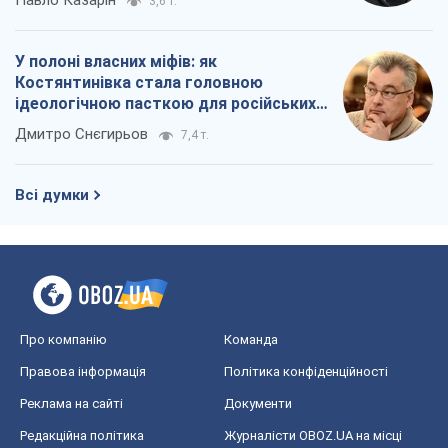
Павло Казарін
3,6 т.
У полоні власних міфів: як
Костянтинівка стала головною
ідеологічною пасткою для російських
окупантів
Дмитро Снєгирьов
7,4 т.
Всі думки
Про компанію
Команда
Правова інформація
Політика конфіденційності
Реклама на сайті
Документи
Редакційна політика
Журналісти OBOZ.UA на місці