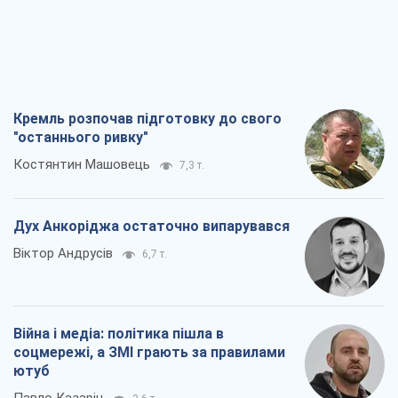
Кремль розпочав підготовку до свого
"останнього ривку"
Костянтин Машовець
7,3 т.
Дух Анкоріджа остаточно випарувався
Віктор Андрусів
6,7 т.
Війна і медіа: політика пішла в
соцмережі, а ЗМІ грають за правилами
ютуб