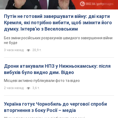
Путін не готовий завершувати війну: дві карти
Кремля, які потрібно вибити, щоб змінити його
думку. Інтерв’ю з Веселовським
Без зміни російських розрахунків швидкого завершення війни
не буде
3 часа назад
20,9 т.
Дрони атакували НПЗ у Нижньокамську: після
вибухів було видно дим. Відео
Місцеві активно публікували фото та відео
2 часа назад
3,6 т.
Україна готує Чорнобиль до чергової спроби
вторгнення з боку Росії – медіа