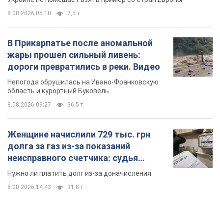
8.08.2026 05:10
2,5 т.
В Прикарпатье после аномальной
жары прошел сильный ливень:
дороги превратились в реки. Видео
Непогода обрушилась на Ивано-Франковскую
область и курортный Буковель
8.08.2026 09:27
36,5 т.
Женщине начислили 729 тыс. грн
долга за газ из-за показаний
неисправного счетчика: судья
вынес неожиданное решение
Нужно ли платить долг из-за доначисления
8.08.2026 14:43
31,8 т.