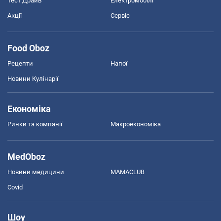
Тест Драйв
Електромобілі
Акції
Сервіс
Food Oboz
Рецепти
Напої
Новини Кулінарії
Економіка
Ринки та компанії
Макроекономіка
MedOboz
Новини медицини
MAMACLUB
Covid
Шоу