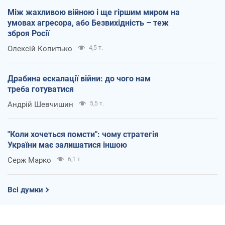
Між жахливою війною і ще гіршим миром на
умовах агресора, або Безвихідність – теж
зброя Росії
Олексій Копитько
4,5 т.
Драбина ескалації війни: до чого нам
треба готуватися
Андрій Шевчишин
5,5 т.
"Коли хочеться помсти": чому стратегія
України має залишатися іншою
Серж Марко
6,1 т.
Всі думки