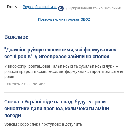
Теги
Редакційна політика
Відпрацювали точно: захисники...
Повернутися на головну OBOZ
Важливе
"Джипінг руйнує екосистеми, які формувалися
сотні років": у Greenpeace забили на сполох
У високогір'ї розташовані альпійські та субальпійські луки –
рідкісні природні комплекси, які формувалися протягом сотень
років
462
5.08.2026 23:00
Спека в Україні піде на спад, будуть грози:
синоптики дали прогноз, коли чекати зміни
погоди
Зовсім скоро спека поступово відступить