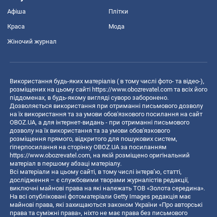
Афіша
Плітки
Краса
Мода
Жіночий журнал
Використання будь-яких матеріалів ( в тому числі фото- та відео-),
розміщених на цьому сайті
https://www.obozrevatel.com
та всіх його
піддоменах, в будь-якому вигляді суворо заборонено.
Дозволяється використання при отриманні письмового дозволу
на їх використання та за умови обов'язкового посилання на сайт
OBOZ.UA, а для інтернет-видань - при отриманні письмового
дозволу на їх використання та за умови обов'язкового
розміщення прямого, відкритого для пошукових систем,
гіперпосилання на сторінку OBOZ.UA за посиланням
https://www.obozrevatel.com
, на якій розміщено оригінальний
матеріал в першому абзаці матеріалу.
Всі матеріали на цьому сайті, в тому числі інтерв’ю, статті,
дослідження – є службовими творами журналістів редакції,
виключні майнові права на які належать ТОВ «Золота середина».
На всі опубліковані фотоматеріали Getty Images редакція має
майнові права, які захищаються законом України «Про авторські
права та суміжні права», ніхто не має права без письмового