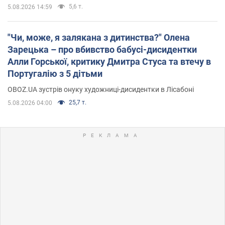
5,6 т.
5.08.2026 14:59
"Чи, може, я залякана з дитинства?" Олена
Зарецька – про вбивство бабусі-дисидентки
Алли Горської, критику Дмитра Стуса та втечу в
Португалію з 5 дітьми
OBOZ.UA зустрів онуку художниці-дисидентки в Лісабоні
25,7 т.
5.08.2026 04:00