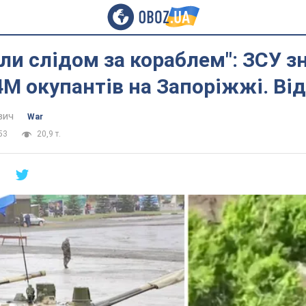
ли слідом за кораблем": ЗСУ 
М окупантів на Запоріжжі. Ві
вич
War
53
20,9 т.