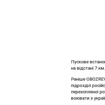
Пускове встано
на відстані 7 к
Раніше OBOZREV
підрозділ росій
перехопленої ро
воювати з украї