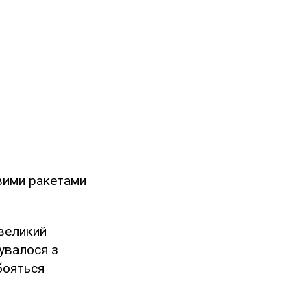
вими ракетами
великий
увалося з
 бояться