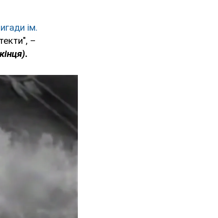
игади ім.
текти", –
кінця).