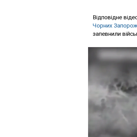
Відповідне віде
Чорних Запорож
запевнили війсь