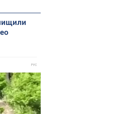
знищили
део
РУС