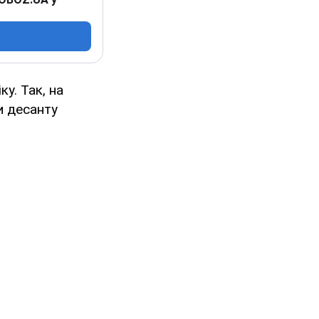
у. Так, на
и десанту