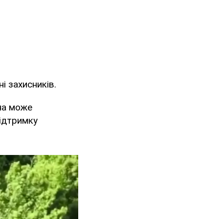
і захисників.
на може
підтримку