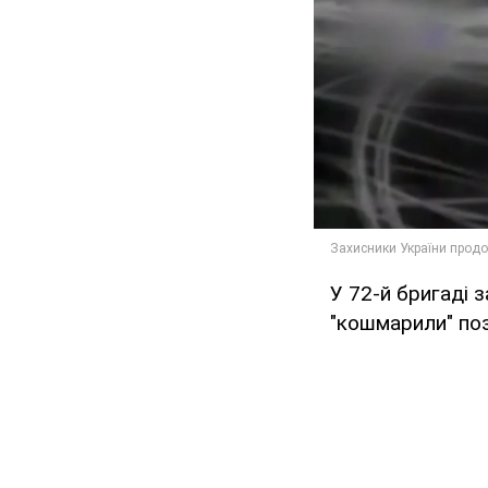
У 72-й бригаді 
"кошмарили" пози