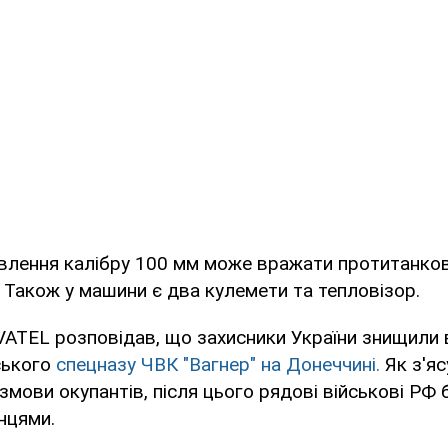
влення калібру 100 мм може вражати протитанко
м. Також у машини є два кулемети та тепловізор.
ATEL розповідав, що захисники України знищили 
ського
спецназу ЧВК "Вагнер" на Донеччині.
Як з'яс
змови окупантів, після цього рядові військові РФ
нцями.