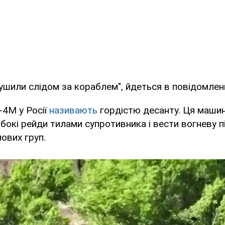
ушили слідом за кораблем", йдеться в повідомленн
-4М у Росії
називають
гордістю десанту. Ця маши
бокі рейди тилами супротивника і вести вогневу 
ових груп.