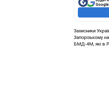
Google
Захисники Украї
Запорізькому на
БМД-4М, які в Р