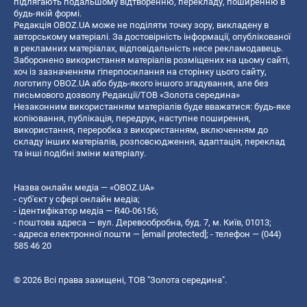
підлягають подальшому відтворенню, перекладу, поширенню в
будь-якій формі.
Редакція OBOZ.UA може не поділяти точку зору, викладену в
авторському матеріалі. За достовірність інформації, опублікованої
в рекламних матеріалах, відповідальність несе рекламодавець.
Заборонено використання матеріалів розміщених на цьому сайті,
хоч із зазначенням гіперпосилання на сторінку цього сайту,
логотипу OBOZ.UA або будь-якого іншого згадування, але без
письмового дозволу Редакції/ТОВ «Золота середина»
Незаконним використанням матеріалів буде вважатися: будь-яке
копiювання, публiкацiя, передрук, наступне поширення,
використання, переробка з використанням, включенням до
складу інших матеріалів, розповсюдження, адаптація, переклад
та інші подібні зміни матеріалу.
Назва онлайн медіа — «OBOZ.UA»
- суб'єкт у сфері онлайн медіа;
- ідентифікатор медіа — R40-06156;
- поштова адреса — вул. Деревообробна, буд. 7, м. Київ, 01013;
- адреса електронної пошти —
[email protected]
; - телефон — (044)
585 46 20
© 2026 Всі права захищені, ТОВ "Золота середина".