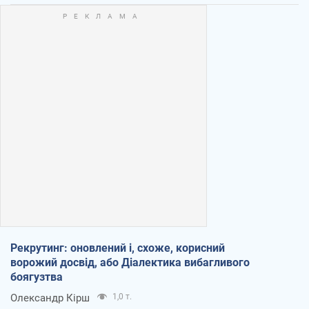
Рекрутинг: оновлений і, схоже, корисний
ворожий досвід, або Діалектика вибагливого
боягузтва
Олександр Кірш
1,0 т.