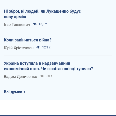
Ні зброї, ні людей: як Лукашенко будує
нову армію
Ігар Тишкевич
16,3 т.
Коли закінчиться війна?
Юрій Хрістензен
12,3 т.
Україна вступила в надзвичайний
економічний стан. Чи є світло вкінці тунелю?
Вадим Денисенко
9,8 т.
Всі думки