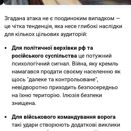
Згадана атака не є поодиноким випадком —
це чітка тенденція, яка несе глибокі наслідки
для кількох цільових аудиторій:
Для політичної верхівки рф та
російського суспільства
це потужний
психологічний сигнал. Війна, яку кремль
намагався продати своєму населенню як
щось "далеке та контрольоване",
невідворотно приходить безпосередньо
на їхню територію. Ілюзія безпеки
знищена.
Для військового командування ворога
такі удари створюють додаткові виклики