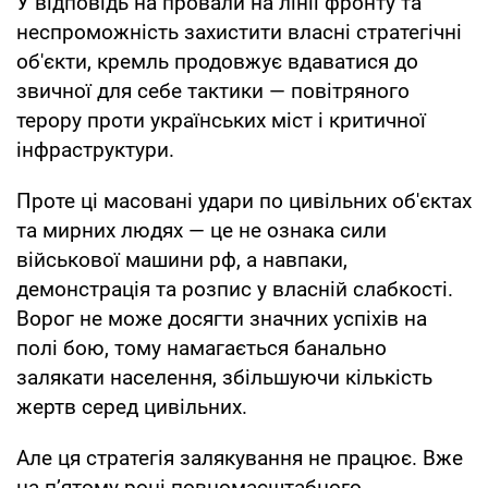
У відповідь на провали на лінії фронту та
неспроможність захистити власні стратегічні
об'єкти, кремль продовжує вдаватися до
звичної для себе тактики — повітряного
терору проти українських міст і критичної
інфраструктури.
Проте ці масовані удари по цивільних об'єктах
та мирних людях — це не ознака сили
військової машини рф, а навпаки,
демонстрація та розпис у власній слабкості.
Ворог не може досягти значних успіхів на
полі бою, тому намагається банально
залякати населення, збільшуючи кількість
жертв серед цивільних.
Але ця стратегія залякування не працює. Вже
на п’ятому році повномасштабного