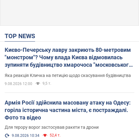
TOP NEWS
Києво-Печерську лавру закриють 80-метровим
"монстром"? Чому влада Києва відмовилась
зупиняти будівництво хмарочоса "московського
вірянина"
Яка реакція Кличка на петицію щодо скасування будівництва
9,5 т.
9.08.2026 12:00
Армія Росії здійснила масовану атаку на Одесу:
горіла історична частина міста, є постраждалі.
Фото та відео
Для терору ворог застосував ракети та дрони
52,4 т.
9.08.2026 10:34