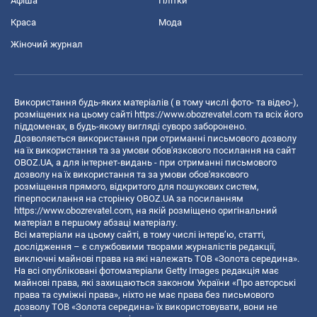
Афіша
Плітки
Краса
Мода
Жіночий журнал
Використання будь-яких матеріалів ( в тому числі фото- та відео-),
розміщених на цьому сайті
https://www.obozrevatel.com
та всіх його
піддоменах, в будь-якому вигляді суворо заборонено.
Дозволяється використання при отриманні письмового дозволу
на їх використання та за умови обов'язкового посилання на сайт
OBOZ.UA, а для інтернет-видань - при отриманні письмового
дозволу на їх використання та за умови обов'язкового
розміщення прямого, відкритого для пошукових систем,
гіперпосилання на сторінку OBOZ.UA за посиланням
https://www.obozrevatel.com
, на якій розміщено оригінальний
матеріал в першому абзаці матеріалу.
Всі матеріали на цьому сайті, в тому числі інтерв’ю, статті,
дослідження – є службовими творами журналістів редакції,
виключні майнові права на які належать ТОВ «Золота середина».
На всі опубліковані фотоматеріали Getty Images редакція має
майнові права, які захищаються законом України «Про авторські
права та суміжні права», ніхто не має права без письмового
дозволу ТОВ «Золота середина» їх використовувати, вони не