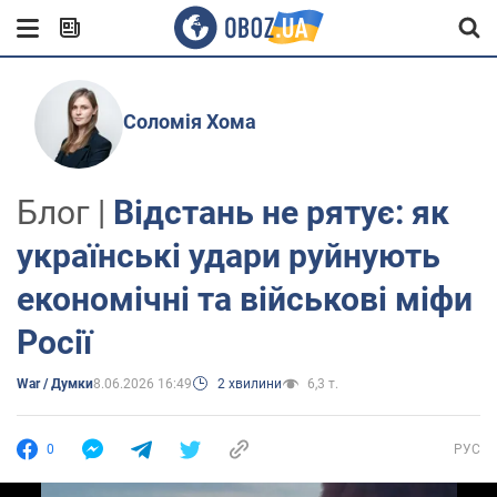
Соломія Хома
Блог |
Відстань не рятує: як
українські удари руйнують
економічні та військові міфи
Росії
War / Думки
8.06.2026 16:49
2 хвилини
6,3 т.
0
РУС