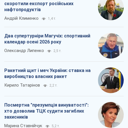
скоротили експорт російських
нафтопродуктів
Андрій Клименко
1,4 т.
Два супертурніри Магучіх: спортивний
календар осені 2026 року
Олександр Липенко
2,5 т.
Ракетний щит і меч України: ставка на
виробництво власних ракет
Кирило Татарінов
2,2 т.
Посмертна "презумпція винуватості":
хто дозволив ТЦК судити загиблих
захисників
Марина Ставнійчук
5,2 т.