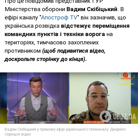
Про це повідомив представник ГУР
Міністерства оборони
Вадим Скібіцький
. В
ефірі каналу "
Апостроф TV
" він зазначив, що
українська розвідка
відстежує переміщення
командних пунктів і техніки ворога
на
територіях, тимчасово захоплених
противником
(щоб подивитися відео,
доскрольте сторінку до кінця).