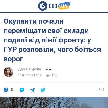
Окупанти почали
переміщати свої склади
подалі від лінії фронту: у
ГУР розповіли, чого боїться
ворог
Дар'я Дурова
War
18.07.2022 12:09
12,0 т.
47
РУС