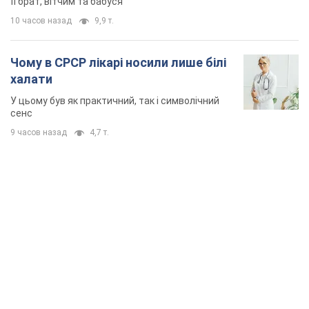
її брат, вітчим та бабуся
10 часов назад
9,9 т.
Чому в СРСР лікарі носили лише білі
халати
У цьому був як практичний, так і символічний
сенс
9 часов назад
4,7 т.