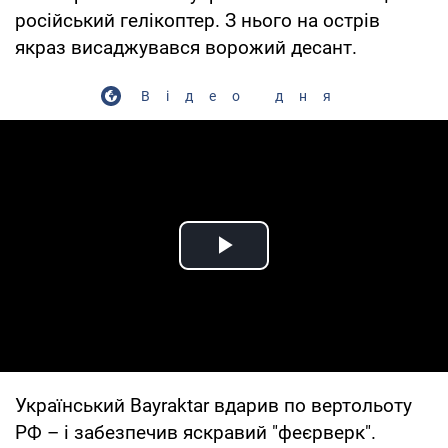
російський гелікоптер. З нього на острів
якраз висаджувався ворожий десант.
Відео дня
Play Video
Український Bayraktar вдарив по вертольоту
РФ – і забезпечив яскравий "феєрверк".