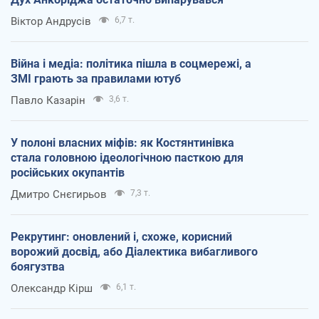
Віктор Андрусів
6,7 т.
Війна і медіа: політика пішла в соцмережі, а
ЗМІ грають за правилами ютуб
Павло Казарін
3,6 т.
У полоні власних міфів: як Костянтинівка
стала головною ідеологічною пасткою для
російських окупантів
Дмитро Снєгирьов
7,3 т.
Рекрутинг: оновлений і, схоже, корисний
ворожий досвід, або Діалектика вибагливого
боягузтва
Олександр Кірш
6,1 т.