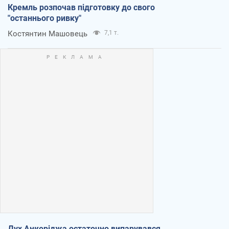
Кремль розпочав підготовку до свого
"останнього ривку"
Костянтин Машовець
7,1 т.
Дух Анкоріджа остаточно випарувався