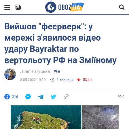
Вийшов "феєрверк": у
мережі з'явилося відео
удару Bayraktar по
вертольоту РФ на Зміїному
Лілія Рагуцька
War
8.05.2022 10:20
1 хвилина
53,4 т.
316
РУС