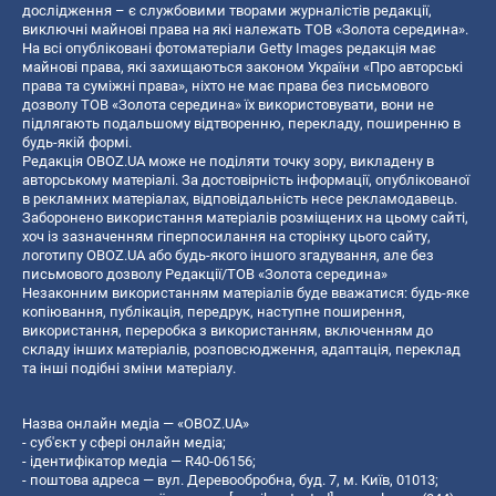
дослідження – є службовими творами журналістів редакції,
виключні майнові права на які належать ТОВ «Золота середина».
На всі опубліковані фотоматеріали Getty Images редакція має
майнові права, які захищаються законом України «Про авторські
права та суміжні права», ніхто не має права без письмового
дозволу ТОВ «Золота середина» їх використовувати, вони не
підлягають подальшому відтворенню, перекладу, поширенню в
будь-якій формі.
Редакція OBOZ.UA може не поділяти точку зору, викладену в
авторському матеріалі. За достовірність інформації, опублікованої
в рекламних матеріалах, відповідальність несе рекламодавець.
Заборонено використання матеріалів розміщених на цьому сайті,
хоч із зазначенням гіперпосилання на сторінку цього сайту,
логотипу OBOZ.UA або будь-якого іншого згадування, але без
письмового дозволу Редакції/ТОВ «Золота середина»
Незаконним використанням матеріалів буде вважатися: будь-яке
копiювання, публiкацiя, передрук, наступне поширення,
використання, переробка з використанням, включенням до
складу інших матеріалів, розповсюдження, адаптація, переклад
та інші подібні зміни матеріалу.
Назва онлайн медіа — «OBOZ.UA»
- суб'єкт у сфері онлайн медіа;
- ідентифікатор медіа — R40-06156;
- поштова адреса — вул. Деревообробна, буд. 7, м. Київ, 01013;