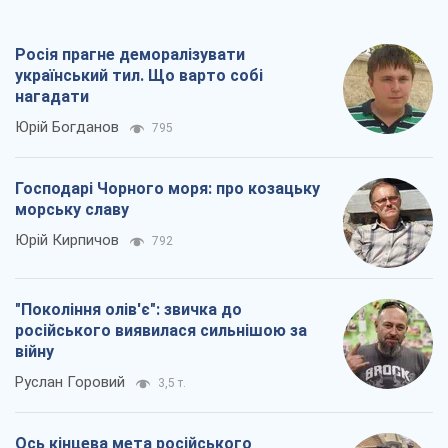
Росія прагне деморалізувати
український тил. Що варто собі
нагадати
Юрій Богданов
795
Господарі Чорного моря: про козацьку
морську славу
Юрій Кирпичов
792
"Покоління олів'є": звичка до
російського виявилася сильнішою за
війну
Руслан Горовий
3,5 т.
Ось кінцева мета російського