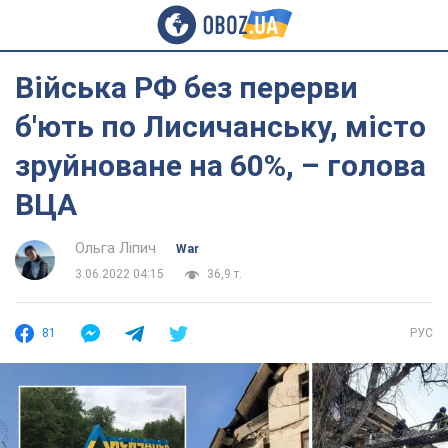
Війська РФ без перерви
б'ють по Лисичанську, місто
зруйноване на 60%, – голова
ВЦА
Ольга Ліпич
War
3.06.2022 04:15
36,9 т.
81
РУС