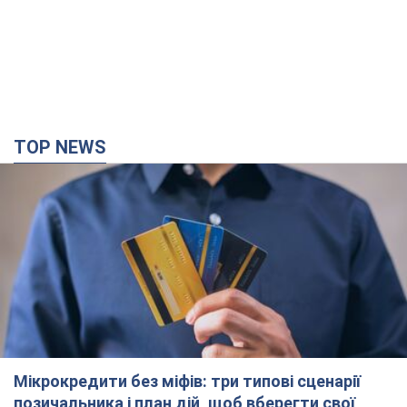
TOP NEWS
Мікрокредити без міфів: три типові сценарії
позичальника і план дій, щоб вберегти свої