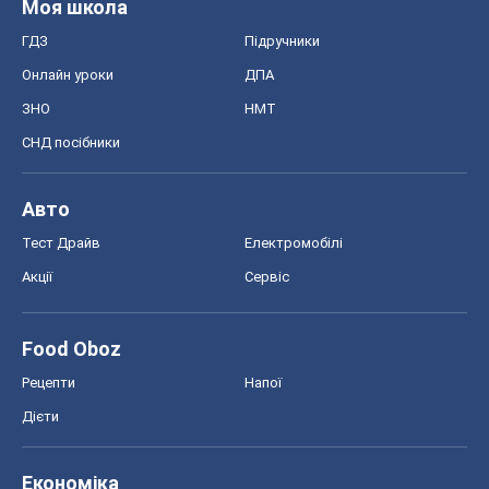
Моя школа
ГДЗ
Підручники
Онлайн уроки
ДПА
ЗНО
НМТ
СНД посібники
Авто
Тест Драйв
Електромобілі
Акції
Сервіс
Food Oboz
Рецепти
Напої
Дієти
Економіка