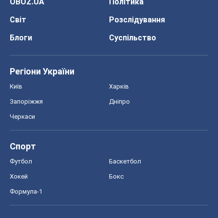
OBOZ.UA
Політика
Світ
Розслідування
Блоги
Суспільство
Регіони України
Київ
Харків
Запоріжжя
Дніпро
Черкаси
Спорт
Футбол
Баскетбол
Хокей
Бокс
Формула-1