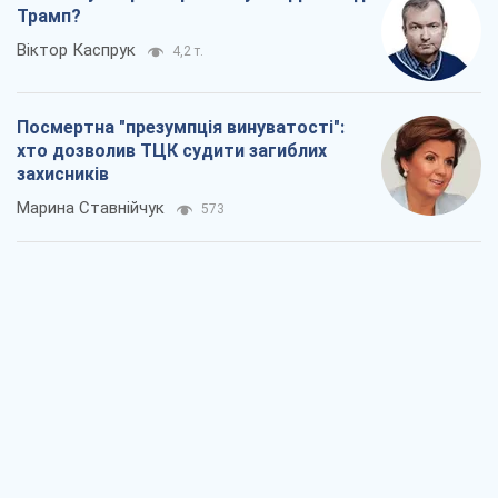
Трамп?
Віктор Каспрук
4,2 т.
Посмертна "презумпція винуватості":
хто дозволив ТЦК судити загиблих
захисників
Марина Ставнійчук
573