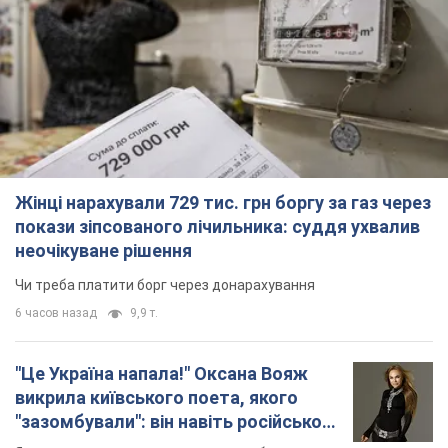
Жінці нарахували 729 тис. грн боргу за газ через
покази зіпсованого лічильника: суддя ухвалив
неочікуване рішення
Чи треба платити борг через донарахування
6 часов назад
9,9 т.
"Це Україна напала!" Оксана Вояж
викрила київського поета, якого
"зазомбували": він навіть російської
не знав, а тепер хоче геноциду