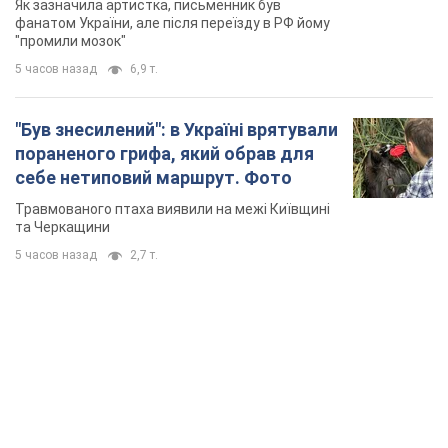
Як зазначила артистка, письменник був
українців
фанатом України, але після переїзду в РФ йому
"промили мозок"
5 часов назад
6,9 т.
"Був знесилений": в Україні врятували
пораненого грифа, який обрав для
себе нетиповий маршрут. Фото
Травмованого птаха виявили на межі Київщині
та Черкащини
5 часов назад
2,7 т.