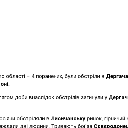
по області – 4 поранених, були обстріли в
Дергача
оні.
ягом доби внаслідок обстрілів загинули у
Дергач
осіяни обстріляли в
Лисичанську
ринок, гірничий
аждали дві людини. Тривають бої за
Сєвєродоне