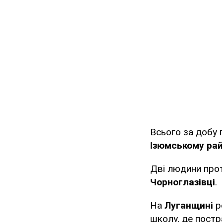
Всього за добу 
Ізюмському рай
Дві людини прот
Чорноглазівці
.
На
Луганщині
р
школу, де постр