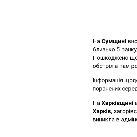
На
Сумщині
вно
близько 5 ранку,
Пошкоджено щона
обстрілів там 
Інформація щодо
поранених серед
На
Харківщині
Харків
, загорів
виникла в адмін