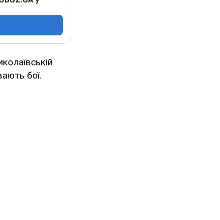
иколаївській
вають бої.