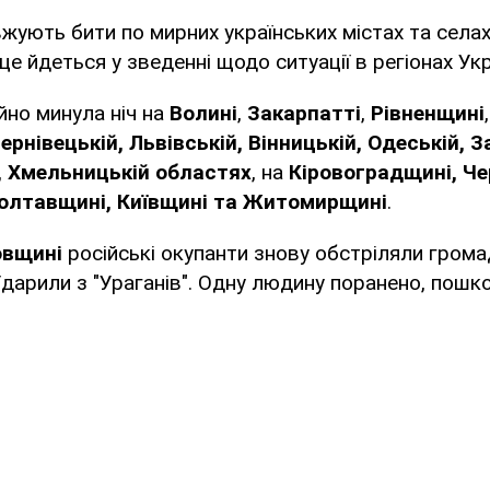
ують бити по мирних українських містах та селах 
е йдеться у зведенні щодо ситуації в регіонах Укр
йно минула ніч на
Волині
,
Закарпатті
,
Рівненщині
ернівецькій, Львівській, Вінницькій, Одеській, З
, Хмельницькій областях
, на
Кіровоградщині, Че
Полтавщині, Київщині та Житомирщині
.
овщині
російські окупанти знову обстріляли грома
арили з "Ураганів". Одну людину поранено, пошк