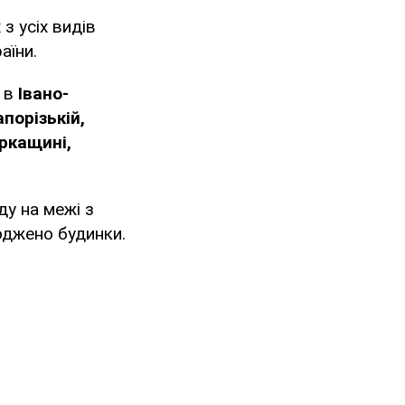
з усіх видів
аїни.
, в
Івано-
апорізькій,
ркащині,
ду на межі з
оджено будинки.