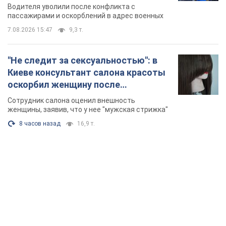
военным и поплатился за это.
Водителя уволили после конфликта с
Видео
пассажирами и оскорблений в адрес военных
7.08.2026 15:47
9,3 т.
"Не следит за сексуальностью": в
Киеве консультант салона красоты
оскорбил женщину после
химиотерапии, разгорелся скандал.
Сотрудник салона оценил внешность
Фото
женщины, заявив, что у нее "мужская стрижка"
8 часов назад
16,9 т.