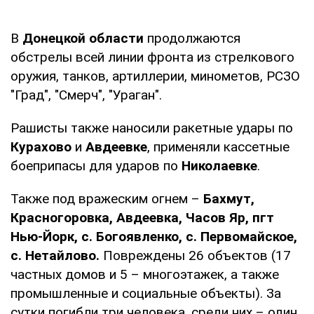
В
Донецкой области
продолжаются
обстрелы всей линии фронта из стрелкового
оружия, танков, артиллерии, минометов, РСЗО
"Град", "Смерч", "Ураган".
Рашисты также наносили ракетные удары по
Курахово
и
Авдеевке
, применяли кассетные
боеприпасы для ударов по
Николаевке
.
Также под вражеским огнем –
Бахмут,
Красногоровка, Авдеевка, Часов Яр, пгт
Нью-Йорк, с. Богоявленко, с. Первомайское,
с. Нетайлово.
Повреждены 26 объектов (17
частных домов и 5 – многоэтажек, а также
промышленные и социальные объекты). За
сутки погибли три человека, среди них – один