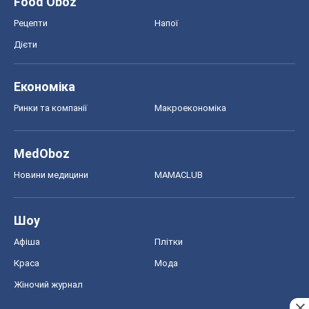
Food Oboz
Рецепти
Напої
Дієти
Економіка
Ринки та компанії
Макроекономіка
MedOboz
Новини медицини
MAMACLUB
Шоу
Афіша
Плітки
Краса
Мода
Жіночий журнал