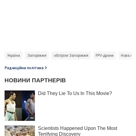
Україна
Запоріжжя
обстріли Запоріжжя
FPV-дрони
Нова по
Редакційна політика