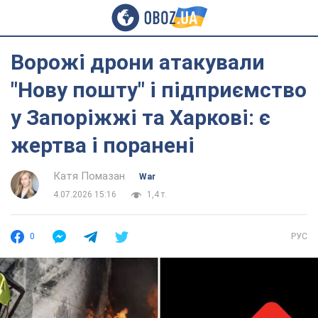
Ворожі дрони атакували
"Нову пошту" і підприємство
у Запоріжжі та Харкові: є
жертва і поранені
Катя Помазан
War
4.07.2026 15:16
1,4 т.
0
РУС