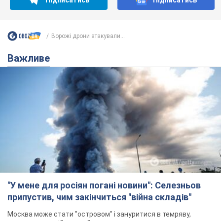
Підписатись
Підписатись
Ворожі дрони атакували...
Важливе
"У мене для росіян погані новини": Селезньов
припустив, чим закінчиться "війна складів"
Москва може стати "островом" і зануритися в темряву,