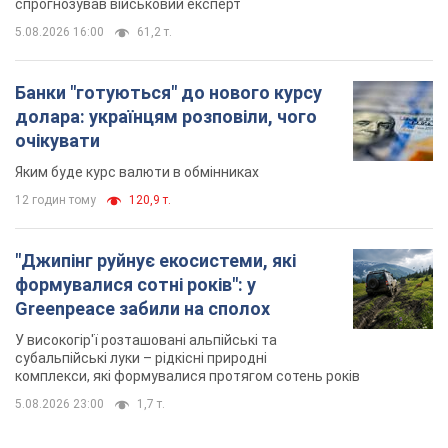
спрогнозував військовий експерт
5.08.2026 16:00
61,2 т.
Банки "готуються" до нового курсу
долара: українцям розповіли, чого
очікувати
Яким буде курс валюти в обмінниках
12 годин тому
120,9 т.
"Джипінг руйнує екосистеми, які
формувалися сотні років": у
Greenpeace забили на сполох
У високогір'ї розташовані альпійські та
субальпійські луки – рідкісні природні
комплекси, які формувалися протягом сотень років
5.08.2026 23:00
1,7 т.