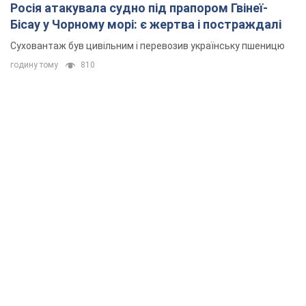
Росія атакувала судно під прапором Гвінеї-
Бісау у Чорному морі: є жертва і постраждалі
Суховантаж був цивільним і перевозив українську пшеницю
годину тому
810