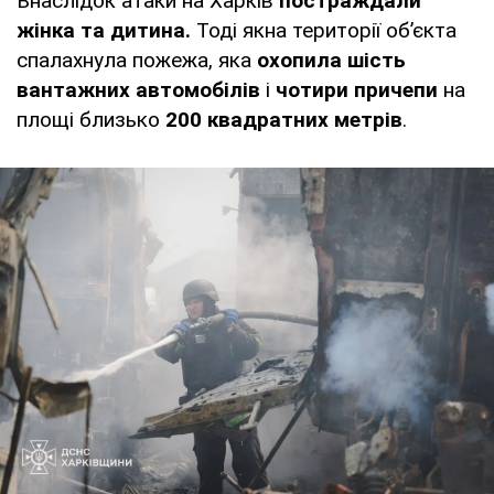
Внаслідок атаки на Харків
постраждали
жінка та дитина.
Тоді якна території об’єкта
спалахнула пожежа, яка
охопила шість
вантажних автомобілів
і
чотири причепи
на
площі близько
200 квадратних метрів
.