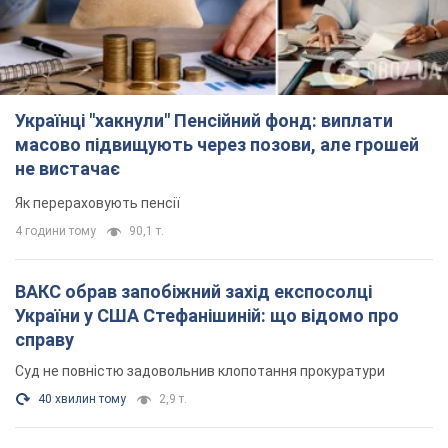
Українці "хакнули" Пенсійний фонд: виплати
масово підвищують через позови, але грошей
не вистачає
Як перераховують пенсії
4 години тому
90,1 т.
ВАКС обрав запобіжний захід експосолці
України у США Стефанішиній: що відомо про
справу
Суд не повністю задовольнив клопотання прокуратури
40 хвилин тому
2,9 т.