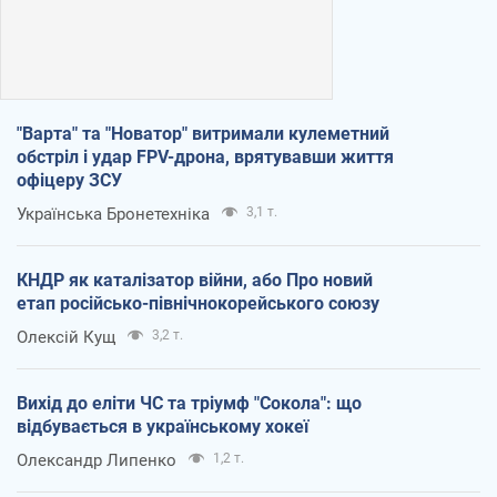
"Варта" та "Новатор" витримали кулеметний
обстріл і удар FPV-дрона, врятувавши життя
офіцеру ЗСУ
Українська Бронетехніка
3,1 т.
КНДР як каталізатор війни, або Про новий
етап російсько-північнокорейського союзу
Олексій Кущ
3,2 т.
Вихід до еліти ЧС та тріумф "Сокола": що
відбувається в українському хокеї
Олександр Липенко
1,2 т.