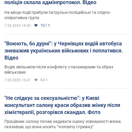
поліція склала адмінпротокол. Відео
На місце події прибули патрульні поліцейські та слідчо-
оперативна група
10,1 т.
7.08.2026 18:40
"Воюють, бо дурні": у Чернівцях водій автобуса
зневажив українських військових і поплатився.
Відео
Водія звільнили після конфлікту з пасажирами та образ
військових
8,8 т.
7.08.2026 15:47
"Не слідкує за сексуальністю": у Києві
консультант салону краси образив жінку після
хімієтерапії, розгорівся скандал. Фото
Працівник салону почав надавати оцінку зовнішності жінки,
сказавши, що вона носить "чоловічу стрижку"