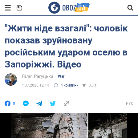
"Жити ніде взагалі": чоловік
показав зруйновану
російським ударом оселю в
Запоріжжі. Відео
Лілія Рагуцька
War
4.07.2026 12:14
4 хвилини
3,5 т.
0
РУС