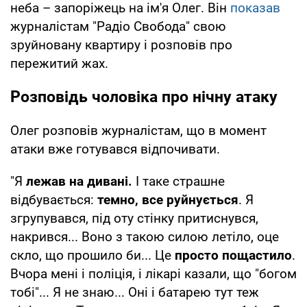
неба – запоріжець на ім'я Олег. Він
показав
журналістам "Радіо Свобода" свою
зруйновану квартиру і розповів про
пережитий жах.
Розповідь чоловіка про нічну атаку
Олег розповів журналістам, що в момент
атаки вже готувався відпочивати.
"Я
лежав на дивані.
І таке страшне
відбувається:
темно, все руйнується
. Я
згрупувався, під оту стінку притиснувся,
накрився... Воно з такою силою летіло, оце
скло, що прошило би... Це
просто пощастило
.
Вчора мені і поліція, і лікарі казали, що "богом
тобі"... Я не знаю... Оні і батарею тут теж