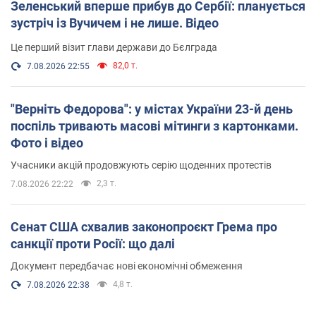
Зеленський вперше прибув до Сербії: планується
зустріч із Вучичем і не лише. Відео
Це перший візит глави держави до Бєлграда
82,0 т.
7.08.2026 22:55
"Верніть Федорова": у містах України 23-й день
поспіль тривають масові мітинги з картонками.
Фото і відео
Учасники акцій продовжують серію щоденних протестів
2,3 т.
7.08.2026 22:22
Сенат США схвалив законопроєкт Грема про
санкції проти Росії: що далі
Документ передбачає нові економічні обмеження
4,8 т.
7.08.2026 22:38