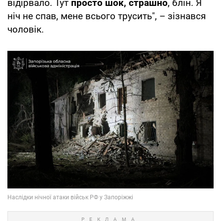
відірвало. Тут
просто шок, страшно
, блін. Я
ніч не спав, мене всього трусить", – зізнався
чоловік.