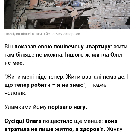
Він
показав свою понівечену квартиру
: жити
там більше не можна.
Іншого ж житла Олег
не має.
"Жити мені ніде тепер. Жити взагалі нема де. І
що тепер робити – я не знаю
", – каже
чоловік.
Уламками йому
порізало ногу.
Сусідці Олега
пощастило ще менше:
вона
втратила не лише житло, а здоров'я
. Жінку