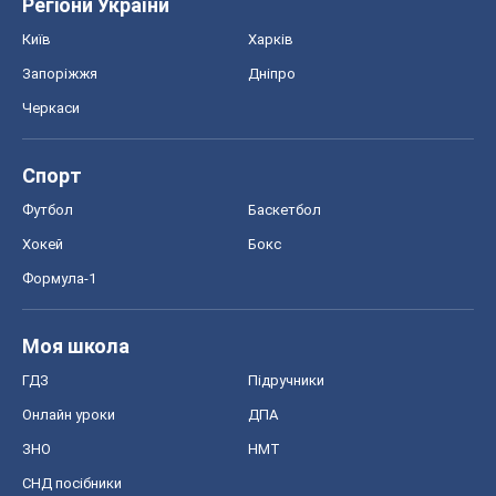
Регіони України
Київ
Харків
Запоріжжя
Дніпро
Черкаси
Спорт
Футбол
Баскетбол
Хокей
Бокс
Формула-1
Моя школа
ГДЗ
Підручники
Онлайн уроки
ДПА
ЗНО
НМТ
СНД посібники