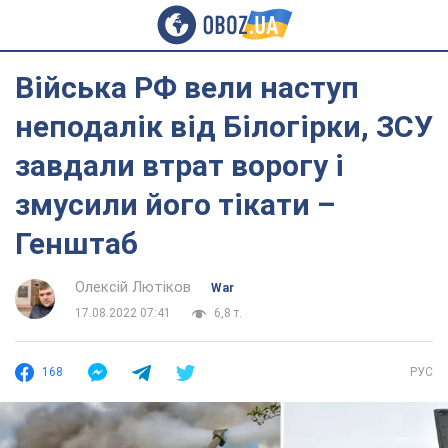
Війська РФ вели наступ
неподалік від Білогірки, ЗСУ
завдали втрат ворогу і
змусили його тікати –
Генштаб
Олексій Лютіков
War
17.08.2022 07:41
6,8 т.
168
РУС