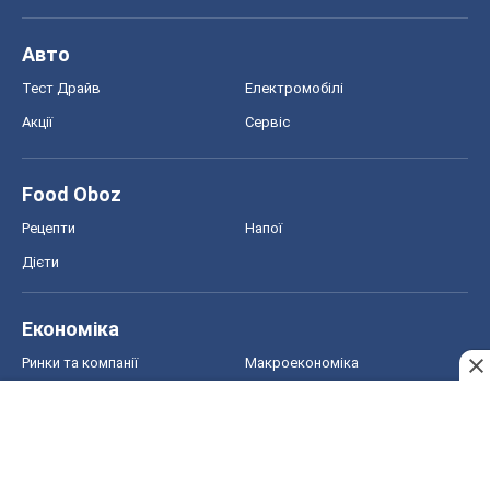
Авто
Тест Драйв
Електромобілі
Акції
Сервіс
Food Oboz
Рецепти
Напої
Дієти
Економіка
Ринки та компанії
Макроекономіка
MedOboz
Новини медицини
MAMACLUB