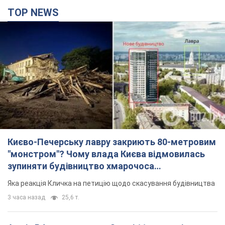
TOP NEWS
Києво-Печерську лавру закриють 80-метровим
"монстром"? Чому влада Києва відмовилась
зупиняти будівництво хмарочоса
"московського вірянина"
Яка реакція Кличка на петицію щодо скасування будівництва
3 часа назад
25,6 т.