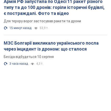
Армія РФ запустила по Одесі 11 ракет різного
типу та до 100 дронів: горіли історичні будівлі,
є постраждалі. Фото та відео
Для терору ворог застосував ракети та дрони
15 минут назад
53,9 т.
МЗС Болгарії викликало українського посла
через інцидент із дроном: що сталося
Бесіда відбудеться 10 серпня
3 часа назад
4,3 т.