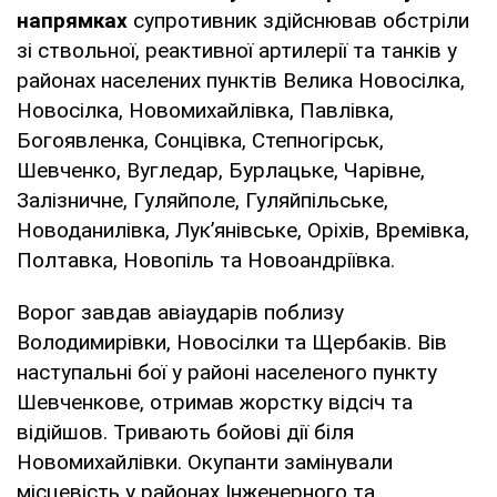
напрямках
супротивник здійснював обстріли
зі ствольної, реактивної артилерії та танків у
районах населених пунктів Велика Новосілка,
Новосілка, Новомихайлівка, Павлівка,
Богоявленка, Сонцівка, Степногірськ,
Шевченко, Вугледар, Бурлацьке, Чарівне,
Залізничне, Гуляйполе, Гуляйпільське,
Новоданилівка, Лукʼянівське, Оріхів, Времівка,
Полтавка, Новопіль та Новоандріївка.
Ворог завдав авіаударів поблизу
Володимирівки, Новосілки та Щербаків. Вів
наступальні бої у районі населеного пункту
Шевченкове, отримав жорстку відсіч та
відійшов. Тривають бойові дії біля
Новомихайлівки. Окупанти замінували
місцевість у районах Інженерного та