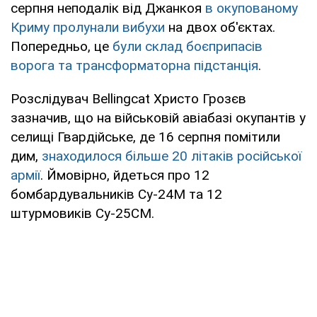
серпня неподалік від Джанкоя
в окупованому
Криму пролунали вибухи
на двох об'єктах.
Попередньо, це
були склад боєприпасів
ворога та трансформаторна підстанція
.
Розслідувач Bellingcat Христо Грозєв
зазначив, що на військовій авіабазі окупантів у
селищі Гвардійське, де 16 серпня помітили
дим,
знаходилося більше 20 літаків російської
армії
. Ймовірно, йдеться про 12
бомбардувальників Су-24М та 12
штурмовиків Су-25СМ.