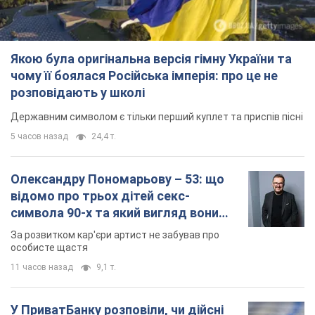
Якою була оригінальна версія гімну України та
чому її боялася Російська імперія: про це не
розповідають у школі
Державним символом є тільки перший куплет та приспів пісні
5 часов назад
24,4 т.
Олександру Пономарьову – 53: що
відомо про трьох дітей секс-
символа 90-х та який вигляд вони
мають
За розвитком кар'єри артист не забував про
особисте щастя
11 часов назад
9,1 т.
У ПриватБанку розповіли, чи дійсні