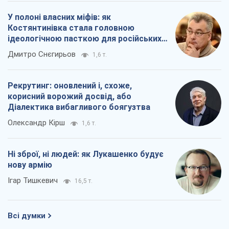
У полоні власних міфів: як
Костянтинівка стала головною
ідеологічною пасткою для російських
окупантів
Дмитро Снєгирьов
1,6 т.
Рекрутинг: оновлений і, схоже,
корисний ворожий досвід, або
Діалектика вибагливого боягузтва
Олександр Кірш
1,6 т.
Ні зброї, ні людей: як Лукашенко будує
нову армію
Ігар Тишкевич
16,5 т.
Всі думки