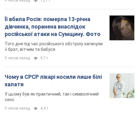
9 часов назад
12,7 т.
Її вбила Росія: померла 13-річна
дівчинка, поранена внаслідок
російської атаки на Сумщину. Фото
Того дня під час російського обстрілу загинули
її брат, вітчим та бабуся
9 часов назад
9,7 т.
Чому в СРСР лікарі носили лише білі
халати
У цьому був як практичний, так і символічний
сенс
9 часов назад
4,4 т.