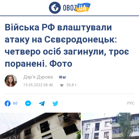
Війська РФ влаштували
атаку на Сєвєродонецьк:
четверо осіб загинули, троє
поранені. Фото
Дар'я Дурова
War
19.05.2022 08:40
30,8 т.
60
РУС