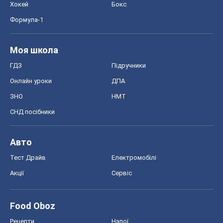
Хокей
Бокс
Формула-1
Моя школа
ГДЗ
Підручники
Онлайн уроки
ДПА
ЗНО
НМТ
СНД посібники
Авто
Тест Драйв
Електромобілі
Акції
Сервіс
Food Oboz
Рецепти
Напої