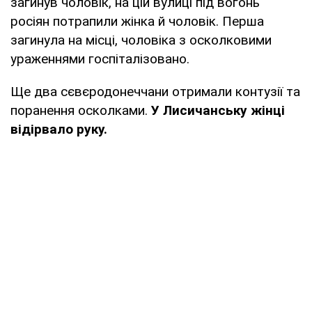
загинув чоловік, на цій вулиці під вогонь
росіян потрапили жінка й чоловік. Перша
загинула на місці, чоловіка з осколковими
ураженнями госпіталізовано.
Ще два сєвєродонеччани отримали контузії та
поранення осколками.
У Лисичанську жінці
відірвало руку.