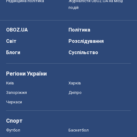
Редакційна політика
Журналісти OBOZ.UA на місці
подій
OBOZ.UA
Політика
Світ
Розслідування
Блоги
Суспільство
Регіони України
Київ
Харків
Запоріжжя
Дніпро
Черкаси
Спорт
Футбол
Баскетбол