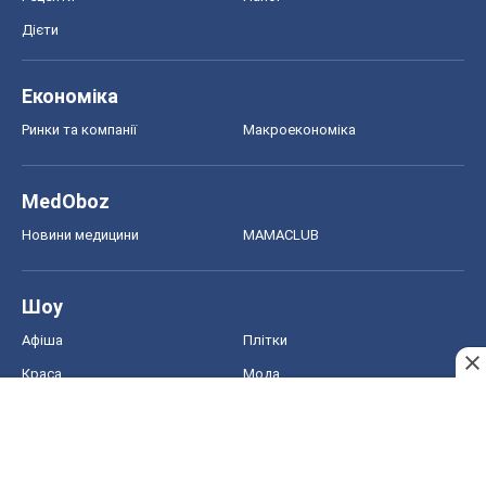
Дієти
Економіка
Ринки та компанії
Макроекономіка
MedOboz
Новини медицини
MAMACLUB
Шоу
Афіша
Плітки
Краса
Мода
Жіночий журнал