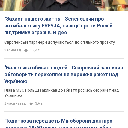
"Захист нашого життя": Зеленський про
антибалістику FREYJA, санкції проти Росії й
підтримку аграріїв. Відео
Європейські партнери долучаються до спільного проєкту
час назад
15,4 т.
"Балістика вбиває людей": Сікорський закликав
обговорити перехоплення ворожих ракет над
Україною
Глава МЗС Польщі закликав до збиття російських ракет над
Україною
2 часа назад
3,6 т.
Податкова передасть Міноборони дані про
чоловіків 18-60 років: для чого це потрібно