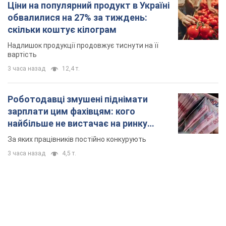
Ціни на популярний продукт в Україні
обвалилися на 27% за тиждень:
скільки коштує кілограм
Надлишок продукції продовжує тиснути на її
вартість
3 часа назад
12,4 т.
Роботодавці змушені піднімати
зарплати цим фахівцям: кого
найбільше не вистачає на ринку
праці
За яких працівників постійно конкурують
3 часа назад
4,5 т.