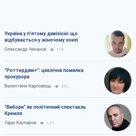
Україна у п’ятому дивізіоні: що
відбувається у жіночому хокеї
Олександр Чеканов
114
"Роттердам+": циклічна помилка
прокурора
Валентина Карповець
312
"Вибори" як політичний спектакль
Кремля
Гаррі Каспаров
1,3 т.