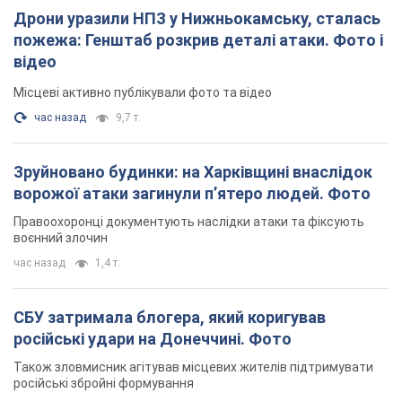
Дрони уразили НПЗ у Нижньокамську, сталась
пожежа: Генштаб розкрив деталі атаки. Фото і
відео
Місцеві активно публікували фото та відео
час назад
9,7 т.
Зруйновано будинки: на Харківщині внаслідок
ворожої атаки загинули п’ятеро людей. Фото
Правоохоронці документують наслідки атаки та фіксують
воєнний злочин
час назад
1,4 т.
СБУ затримала блогера, який коригував
російські удари на Донеччині. Фото
Також зловмисник агітував місцевих жителів підтримувати
російські збройні формування