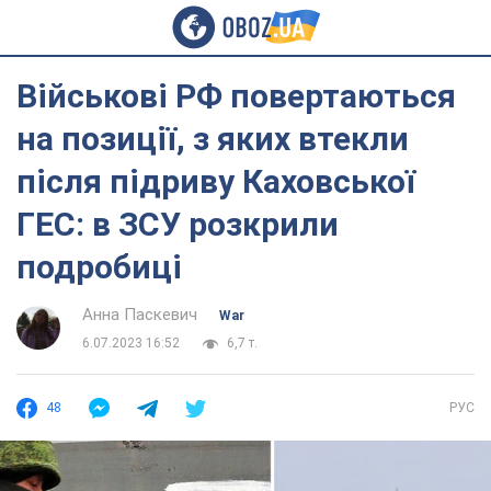
Військові РФ повертаються
на позиції, з яких втекли
після підриву Каховської
ГЕС: в ЗСУ розкрили
подробиці
Анна Паскевич
War
6.07.2023 16:52
6,7 т.
48
РУС