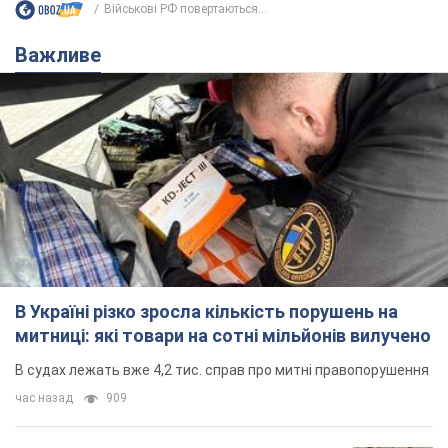
Військові РФ повертаються...
Важливе
В Україні різко зросла кількість порушень на
митниці: які товари на сотні мільйонів вилучено
В судах лежать вже 4,2 тис. справ про митні правопорушення
час назад
909