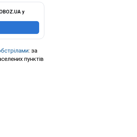
 OBOZ.UA у
обстрілами
: за
аселених пунктів