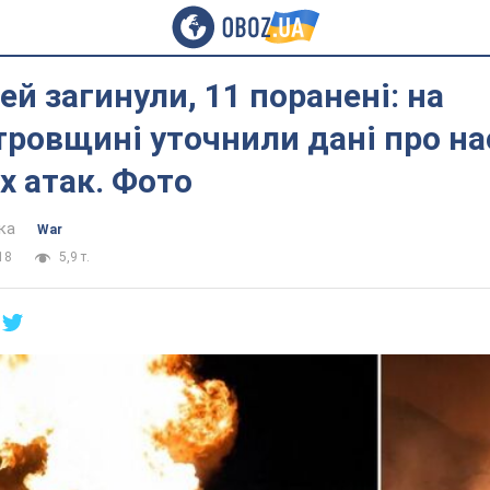
ей загинули, 11 поранені: на
ровщині уточнили дані про на
х атак. Фото
ка
War
18
5,9 т.