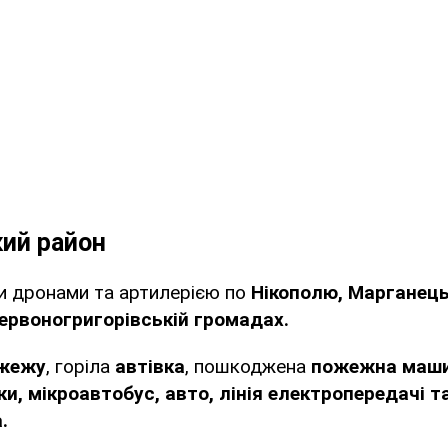
кий район
и дронами та артилерією по
Нікополю, Марганецьк
Червоногригорівській громадах.
жежу
, горіла
автівка
, пошкоджена
пожежна маши
и, мікроавтобус, авто, лінія електропередачі т
.