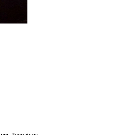
нку
. Внаслідок