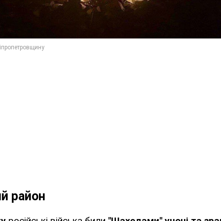
й район
гу
російські війська били
"Шахедами" уночі та зра