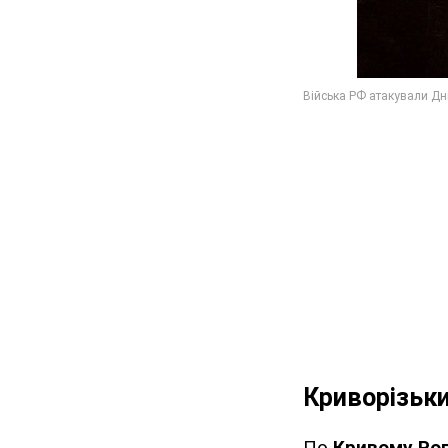
Криворізьки
По
Кривому Ро