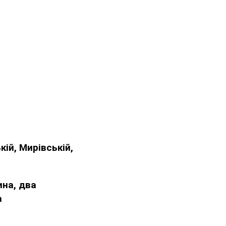
ій, Мирівській,
на, два
а