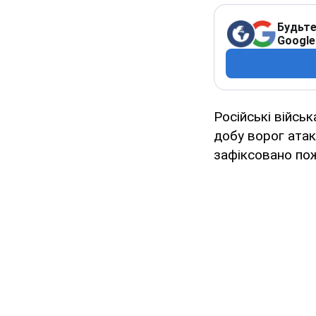
Будьте
Google
Російські війс
добу ворог атак
зафіксовано пож