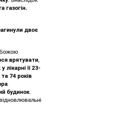
а газогін.
загинули двоє
 Божою
ося врятувати
,
ж
у лікарні її 23-
 та 74 років
ора
ий будинок
.
 відновлювальні