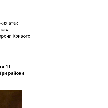
жих атак
олова
орони Кривого
та 11
Три райони