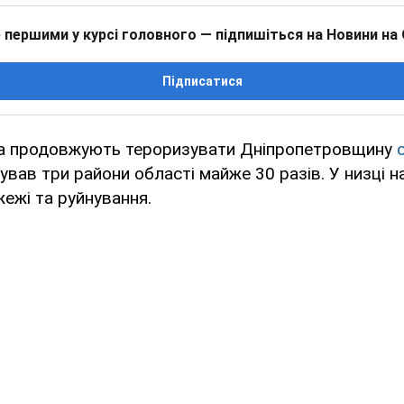
 першими у курсі головного — підпишіться на Новини на
Підписатися
ька продовжують тероризувати Дніпропетровщину
ував три райони області майже 30 разів. У низці н
ежі та руйнування.