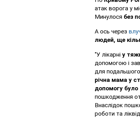
атак ворога у мі
Минулося
без 
А ось через
влу
людей, ще кіль
"У лікарні
у тяж
допомогою і зав
для подальшого
річна мама у с
допомогу було 
пошкодження о
Внаслідок пошк
роботи та ліквід