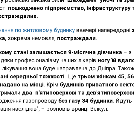
сті
пошкоджено підприємство, інфраструктуру т
постраждалих.
чання по житловому будинку
ввечері напередодні
ка
, зокрема немовля,
постраждали
.
кому стані залишається 9-місячна дівчинка
– з
дяки професіоналізму наших лікарів
ногу їй вдал
 лікування вона буде направлена до Дніпра. Тако
тані середньої тяжкості
. Ще
трьом жінкам 45, 56
надано на місці
. Крім
будинків приватного сект
тримали
два п'ятиповерхові та дев'ятиповерхов
одження газопроводу
без газу 34 будинки
. Йдуть
ація наслідків", – розповів вранці Вілкул.