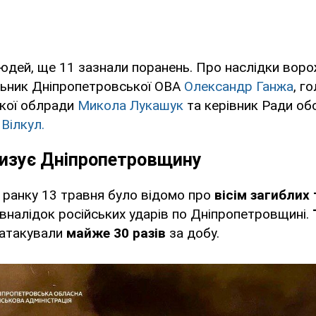
людей, ще 11 зазнали поранень. Про наслідки воро
льник Дніпропетровської ОВА
Олександр Ганжа
, г
кої облради
Микола Лукашук
та керівник Ради об
Вілкул.
ризує Дніпропетровщину
 ранку 13 травня було відомо про
вісім загиблих 
вналідок російських ударів по Дніпропетровщині.
 атакували
майже 30 разів
за добу.