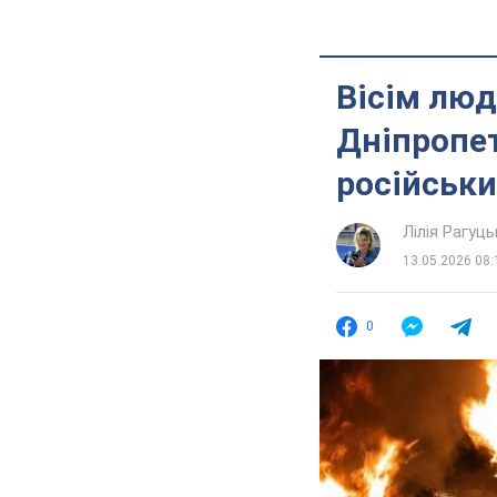
Вісім люд
Дніпропет
російськи
Лілія Рагуць
13.05.2026 08:
0