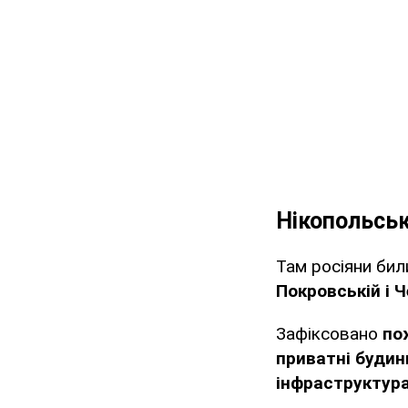
Нікопольсь
Там росіяни бил
Покровській і 
Зафіксовано
по
приватні будинк
інфраструктура