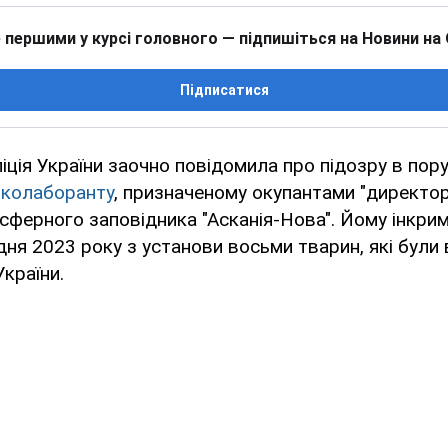
 першими у курсі головного — підпишіться на Новини на
Підписатися
іція України заочно повідомила про підозру в пор
и
колаборанту
, призначеному окупантами "директо
сферного заповідника "Асканія-Нова". Йому інкри
дня 2023 року з установи восьми тварин, які були 
України.