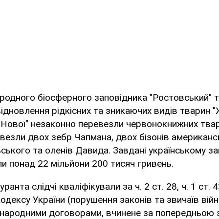
родного біосферного заповідника "Ростовський" та 
ідновлення рідкісних та зникаючих видів тварин 
ії-Нової" незаконно перевезли червонокнижних тва
везли двох зебр Чапмана, двох бізонів американсь
ького та оленів Давида. Завдані українському за
и понад 22 мільйони 200 тисяч гривень.
уранта слідчі кваліфікували за ч. 2 ст. 28, ч. 1 ст. 
одексу України (порушення законів та звичаїв війн
жнародними договорами, вчинене за попередньою