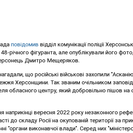
пада
повідомив
відділ комунікації поліції Херсонськ
і 48-річного фігуранта, але опублікували його фото
херсонець Дмитро Мещеряков.
агадали, що російські військові захопили "Асканію
режжя Херсонщини. Так званим очільником запові
ля обласного центру, який добровільно пішов на 
я наприкінці вересня 2022 року незаконного реф
сті до складу Росії на окупованій території за п
нні "органи виконавчої влади". Серед них "міністе