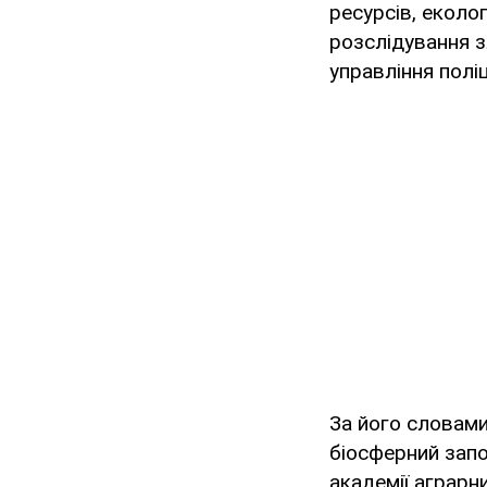
ресурсів, еколог
розслідування з
управління полі
За його словами
біосферний запо
академії аграрн