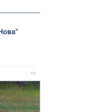
Нова"
РУС