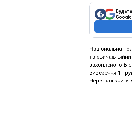
Будьте
Google
Національна пол
та звичаїв війн
захопленого Біо
вивезення 1 гру
Червоної книги 