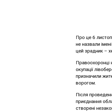
Про це 6 листо
не назвали імен
цей зрадник – 
Правоохоронці н
окупації лівобе
призначили жите
ворогом.
Після проведенн
приєднання обла
створені незако