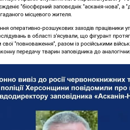
жденіє "біосфєрний заповєднік "асканія-нова", а 
гаданого місцевого жителя.
ння оперативно-розшукових заходів працівники у
зслідувань в області з’ясували, що фігурант протя
свої "повноваження", разом із російськими війсь
конну передачу тварин заповідника до аналогічни