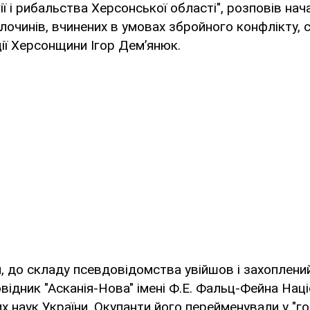
ії і рибальства Херсонської області", розповів нач
лочинів, вчинених в умовах збройного конфлікту, 
ції Херсонщини Ігор Дем’янюк.
, до складу псевдовідомства увійшов і захоплени
відник "Асканія-Нова" імені Ф.Е. Фальц-Фейна Нац
их наук України. Окупанти його перейменували у "