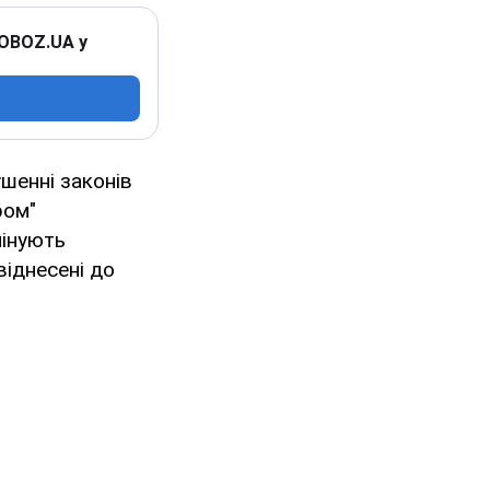
 OBOZ.UA у
ушенні законів
ром"
мінують
віднесені до