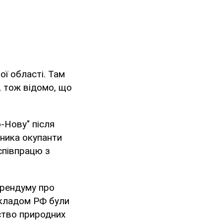
ої області. Там
, тож відомо, що
-Нову" після
дника окупанти
співпрацю з
ерендуму про
рикладом РФ були
рство природних