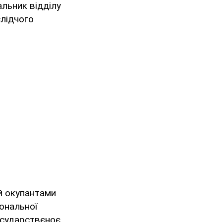
альник відділу
слідчого
й окупантами
іональної
государствєноє