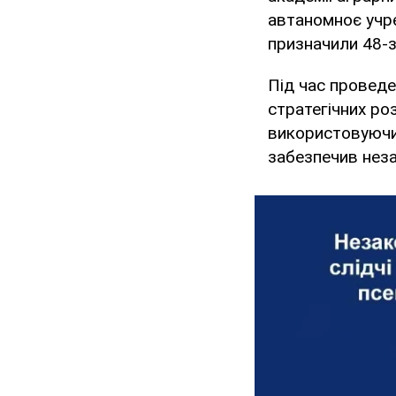
автаномноє учрє
призначили 48-з
Під час проведе
стратегічних ро
використовуючи 
забезпечив неза