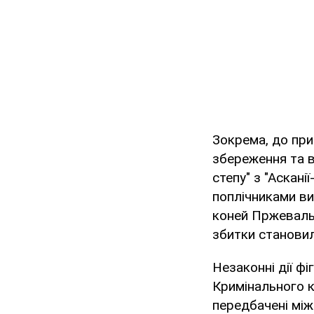
Зокрема, до при
збереження та в
степу" з "Аскан
поплічниками ви
коней Пржевальс
збитки становил
Незаконні дії фіг
Кримінального к
передбачені мі