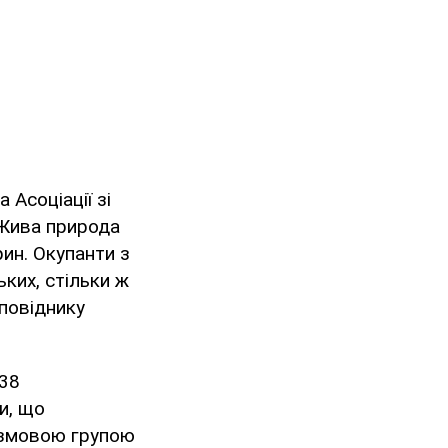
Асоціації зі
"Жива природа
рин. Окупанти з
ких, стільки ж
повіднику
438
и, що
 змовою групою