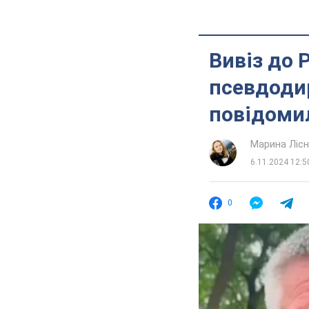
Вивіз до 
псевдодир
повідомил
Марина Лісн
6.11.2024 12:5
0