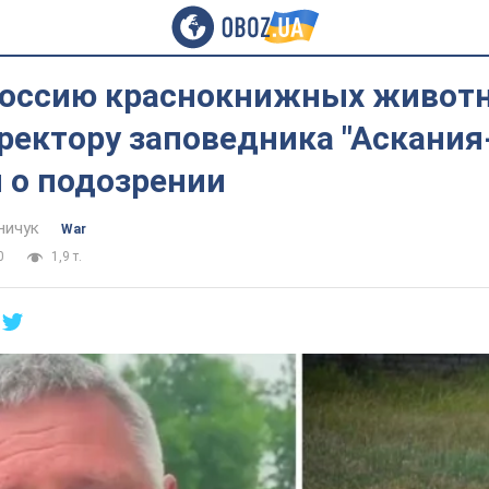
Россию краснокнижных живот
ректору заповедника "Аскания
 о подозрении
ничук
War
0
1,9 т.