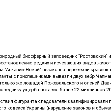
 природный биосферный заповедник "Ростовский" 
осстановлению редких и исчезающих видов живо
 из "Аскании-Новой" незаконно перевезли краснок
панты с приспешниками вывезли двух зебр Чапман
столько же лошадей Пржевальского и оленей Дав
поведнику ущерб составил более 22 миллионов 20
твия фигуранта следователи квалифицировали по ч
ого кодекса Украины (нарушение законов и обыча