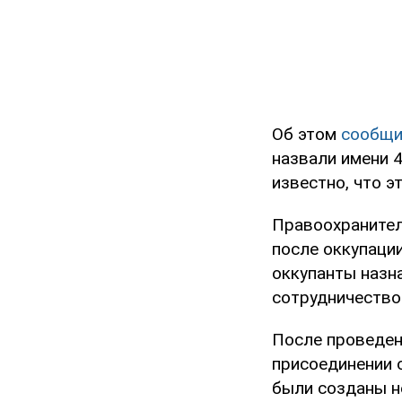
Об этом
сообщ
назвали имени 4
известно, что 
Правоохранител
после оккупаци
оккупанты назн
сотрудничество 
После проведен
присоединении 
были созданы н