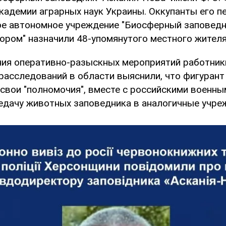
кадемии аграрных наук Украины. Оккупанты его п
ое автономное учреждение "Биосферный заповедн
тором" назначили 48-упомянутого местного жителя
ния оперативно-разыскных мероприятий работник
расследований в области выяснили, что фигурант
 свои "полномочия", вместе с российскими военн
едачу животных заповедника в аналогичные учре