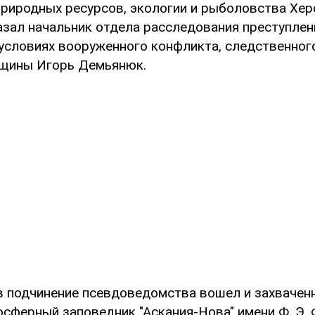
природных ресурсов, экологии и рыболовства Хер
азал начальник отдела расследования преступлен
условиях вооруженного конфликта, следственног
нщины Игорь Демьянюк.
 в подчинение псевдоведомства вошел и захвачен
осферный заповедник "Аскания-Нова" имени Ф. Э.