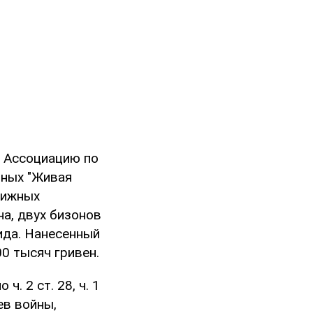
и Ассоциацию по
тных "Живая
нижных
а, двух бизонов
ида. Нанесенный
0 тысяч гривен.
. 2 ст. 28, ч. 1
ев войны,