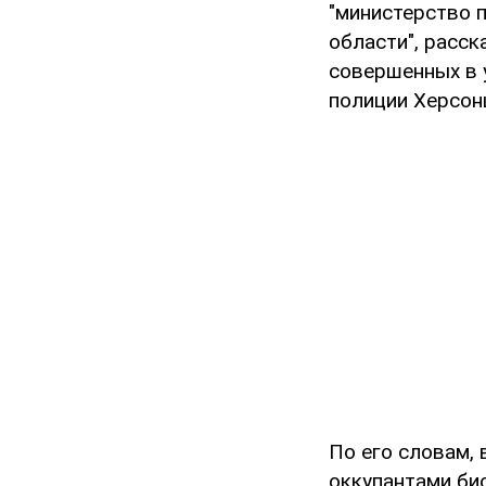
"министерство 
области", расск
совершенных в 
полиции Херсо
По его словам,
оккупантами би