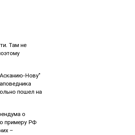
и. Там не
поэтому
"Асканию-Нову"
заповедника
вольно пошел на
рендума о
по примеру РФ
них –