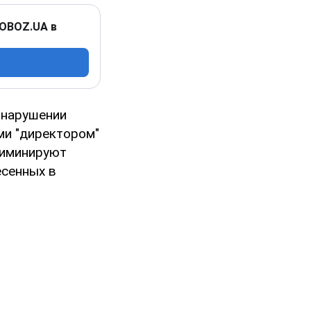
 OBOZ.UA в
 нарушении
ми "директором"
риминируют
есенных в