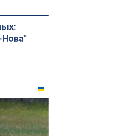
ных:
-Нова"