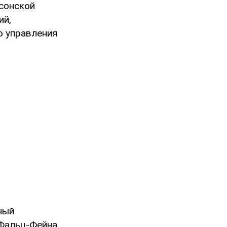
сонской
ий,
о управления
ный
 Фальц-Фейна