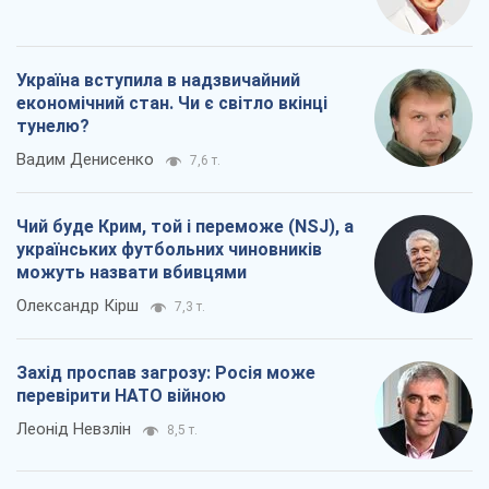
Україна вступила в надзвичайний
економічний стан. Чи є світло вкінці
тунелю?
Вадим Денисенко
7,6 т.
Чий буде Крим, той і переможе (NSJ), а
українських футбольних чиновників
можуть назвати вбивцями
Олександр Кірш
7,3 т.
Захід проспав загрозу: Росія може
перевірити НАТО війною
Леонід Невзлін
8,5 т.