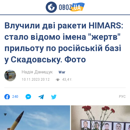
Влучили дві ракети HIMARS:
стало відомо імена "жертв"
прильоту по російській базі
у Скадовську. Фото
Надія Данищук
War
10.11.2023 20:12
43,4 т.
240
РУС