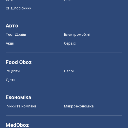
СНД посібники
Авто
Тест Драйв
Електромобілі
Акції
Сервіс
Food Oboz
Рецепти
Напої
Дієти
Економіка
Ринки та компанії
Макроекономіка
MedOboz