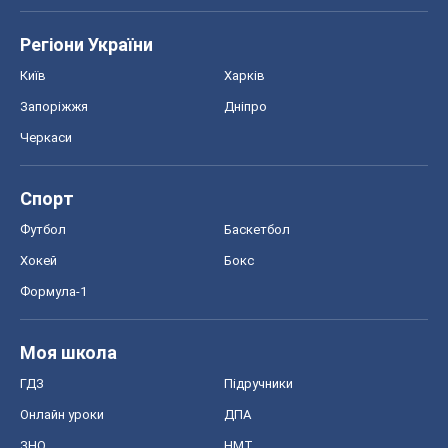
Регіони України
Київ
Харків
Запоріжжя
Дніпро
Черкаси
Спорт
Футбол
Баскетбол
Хокей
Бокс
Формула-1
Моя школа
ГДЗ
Підручники
Онлайн уроки
ДПА
ЗНО
НМТ