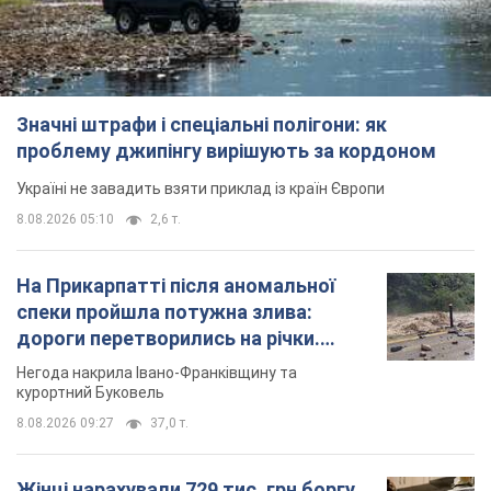
Значні штрафи і спеціальні полігони: як
проблему джипінгу вирішують за кордоном
Україні не завадить взяти приклад із країн Європи
8.08.2026 05:10
2,6 т.
На Прикарпатті після аномальної
спеки пройшла потужна злива:
дороги перетворились на річки.
Відео
Негода накрила Івано-Франківщину та
курортний Буковель
8.08.2026 09:27
37,0 т.
Жінці нарахували 729 тис. грн боргу