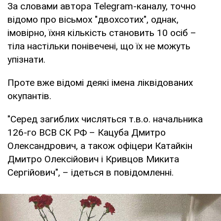
За словами автора Telegram-каналу, точно
відомо про вісьмох "двохсотих", однак,
імовірно, їхня кількість становить 10 осіб –
тіла настільки понівечені, що їх не можуть
упізнати.
Проте вже відомі деякі імена ліквідованих
окупантів.
"Серед загиблих числяться т.в.о. начальника
126-го ВСВ СК РФ – Кацуба Дмитро
Олександрович, а також офіцери Катайкін
Дмитро Олексійович і Кривцов Микита
Сергійович", – ідеться в повідомленні.