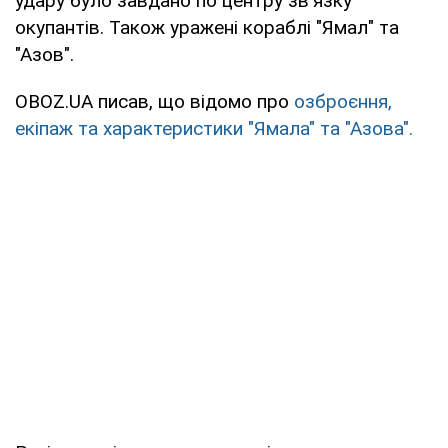
удару було завдано по центру зв'язку
окупантів. Також уражені кораблі "Ямал" та
"Азов".
OBOZ.UA писав, що відомо про
озброєння,
екіпаж та характеристики "Ямала" та "Азова".