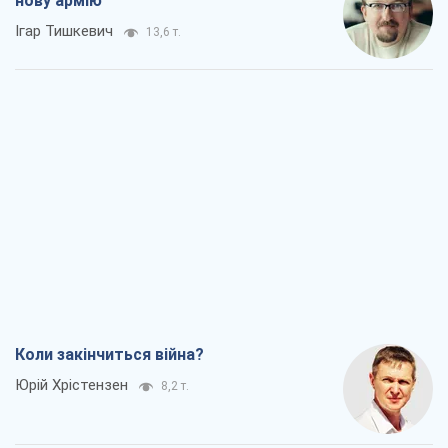
нову армію
Ігар Тишкевич
13,6 т.
Коли закінчиться війна?
Юрій Хрістензен
8,2 т.