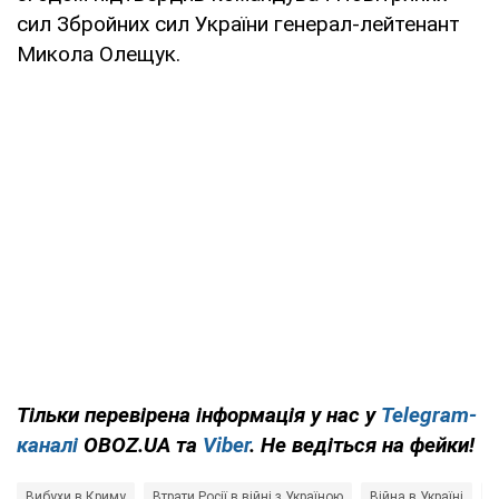
сил Збройних сил України генерал-лейтенант
Микола Олещук.
Тільки перевірена інформація у нас у
Telegram-
каналі
OBOZ.UA та
Viber
. Не ведіться на фейки!
Вибухи в Криму
Втрати Росії в війні з Україною
Війна в Україні
Ч