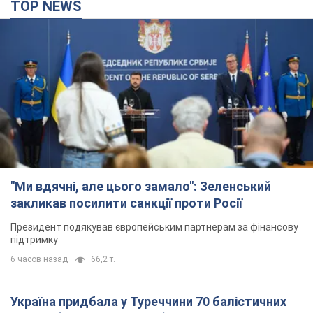
TOP NEWS
"Ми вдячні, але цього замало": Зеленський
закликав посилити санкції проти Росії
Президент подякував європейським партнерам за фінансову
підтримку
6 часов назад
66,2 т.
Україна придбала у Туреччини 70 балістичних