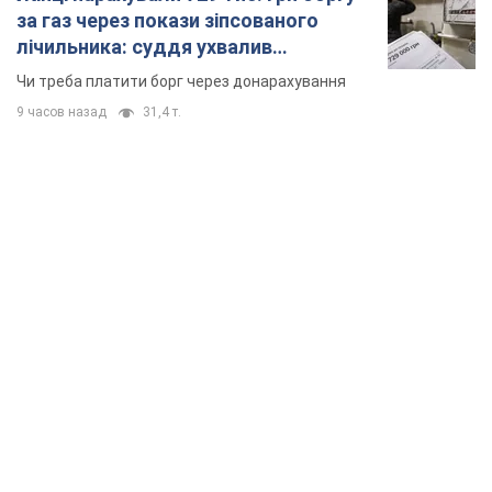
за газ через покази зіпсованого
лічильника: суддя ухвалив
неочікуване рішення
Чи треба платити борг через донарахування
9 часов назад
31,4 т.