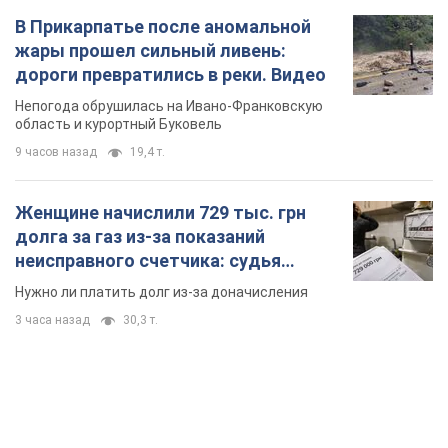
В Прикарпатье после аномальной
жары прошел сильный ливень:
дороги превратились в реки. Видео
Непогода обрушилась на Ивано-Франковскую
область и курортный Буковель
9 часов назад
19,4 т.
Женщине начислили 729 тыс. грн
долга за газ из-за показаний
неисправного счетчика: судья
вынес неожиданное решение
Нужно ли платить долг из-за доначисления
3 часа назад
30,3 т.