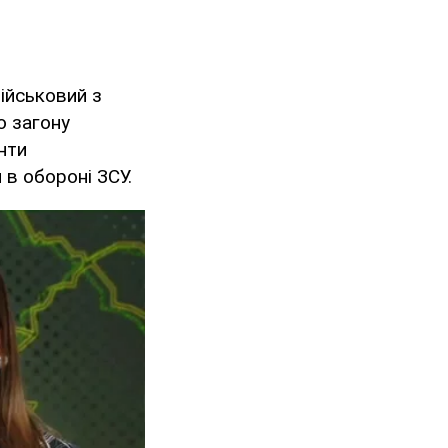
ійськовий з
о загону
нти
 в обороні ЗСУ.