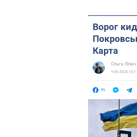
Ворог кид
Покровськ
Карта
Ольга Ліпич
9.06.2025 10:1
95