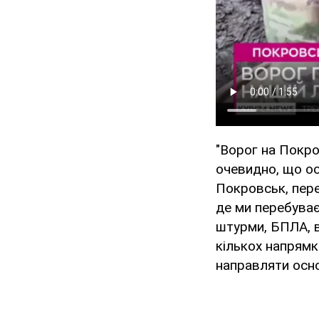
"Ворог на Покро
очевидно, що ос
Покровськ, пере
де ми перебуває
штурми, БПЛА, в
кількох напрямк
направляти основ