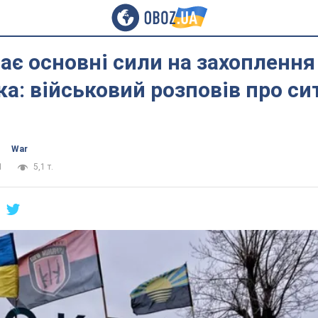
ає основні сили на захоплення
а: військовий розповів про си
War
1
5,1 т.