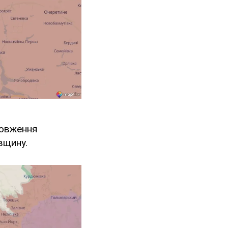
довження
вщину.