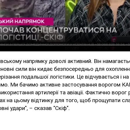
вському напрямку доволі активний. Він намагаєть
новні сили він кидає безпосередньо для охопленн
різання подальшої логістики. Це відчувається і на
мо. Ми бачимо активне застосування ворогом КАБ
икористання артилерії та авіації. Фактично ворог 
ах на цьому відтинку для того, щоб прощупати слаб
ні удари", – сказав "Скіф".