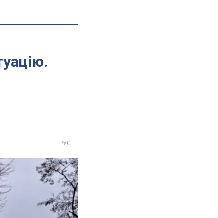
туацію.
РУС