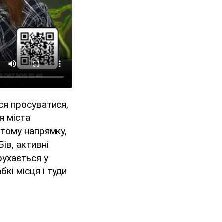
ся просуватися,
я міста
 тому напрямку,
ів, активні
рухається у
кі місця і туди