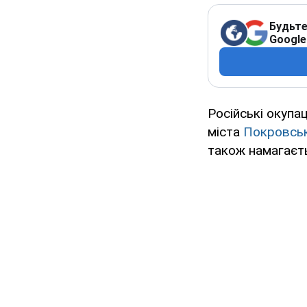
Будьте
Google
Російські окупа
міста
Покровсь
також намагаєть