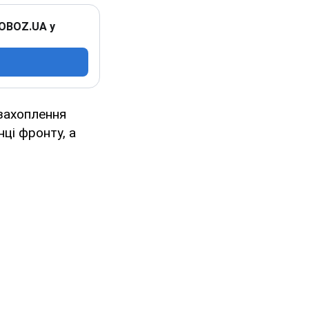
 OBOZ.UA у
 захоплення
нці фронту, а