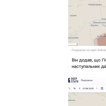
Він додав, що П
наступальних ді