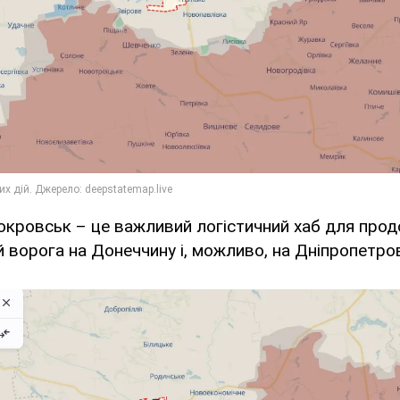
окровськ – це важливий логістичний хаб для про
й ворога на Донеччину і, можливо, на Дніпропетро