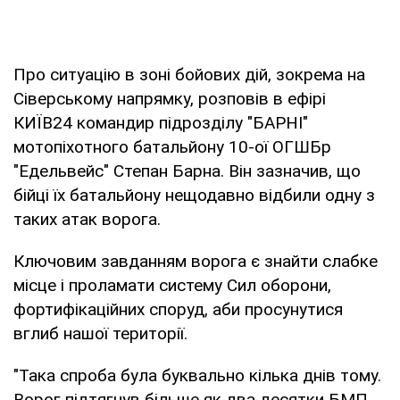
Про ситуацію в зоні бойових дій, зокрема на
Сіверському напрямку, розповів в ефірі
КИЇВ24 командир підрозділу "БАРНІ"
мотопіхотного батальйону 10-ої ОГШБр
"Едельвейс" Степан Барна. Він зазначив, що
бійці їх батальйону нещодавно відбили одну з
таких атак ворога.
Ключовим завданням ворога є знайти слабке
місце і проламати систему Сил оборони,
фортифікаційних споруд, аби просунутися
вглиб нашої території.
"Така спроба була буквально кілька днів тому.
Ворог підтягнув більше як два десятки БМП,