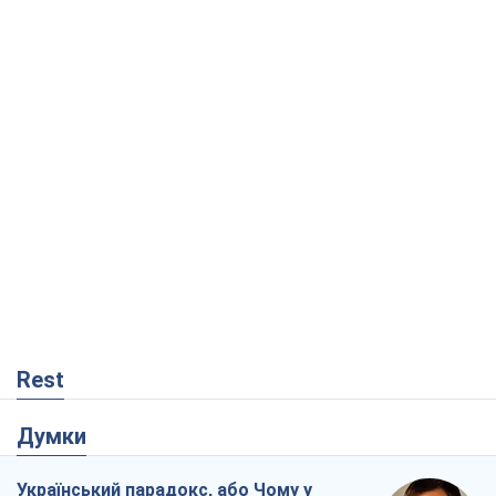
Rest
Думки
Український парадокс, або Чому у
Путіна нічого не вийшло з Україною
Віталій Портников
17,5 т.
Москва висуває претензії Пекіну:
дружба перетворюється на залежність
Росії від Китаю
Віктор Каспрук
14,0 т.