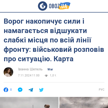
Ворог накопичує сили і
намагається відшукати
слабкі місця по всій лінії
фронту: військовий розповів
про ситуацію. Карта
Іванна Шепель
War
7.11.2024 11:00
1,0 т.
0
РУС