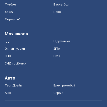
Онлайн уроки
ДПА
ЗНО
НМТ
СНД посібники
Авто
Тест Драйв
Електромобілі
Акції
Сервіс
Food Oboz
Рецепти
Напої
Дієти
Економіка
Ринки та компанії
Макроекономіка