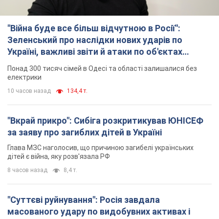
"Вкрай прикро": Сибіга розкритикував ЮНІСЕФ
за заяву про загиблих дітей в Україні
Глава МЗС наголосив, що причиною загибелі українських
дітей є війна, яку розв'язала РФ
8 часов назад
8,4 т.
"Суттєві руйнування": Росія завдала
масованого удару по видобувних активах і
буровому майданчику "Укрнафти"
Проти видобувної інфраструктури ворог застосував десятки
БПЛА
9 часов назад
6,9 т.