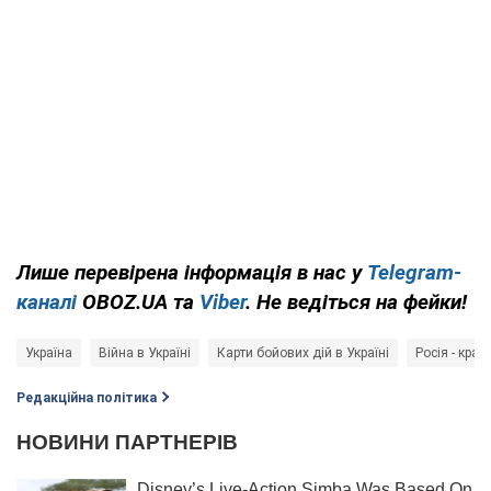
Лише перевірена інформація в нас у
Telegram-
каналі
OBOZ.UA та
Viber
. Не ведіться на фейки!
Україна
Війна в Україні
Карти бойових дій в Україні
Росія - краї
Редакційна політика