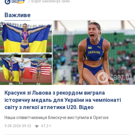
Красуня зі Львова з рекордом виграла
історичну медаль для України на чемпіонаті
світу з легкої атлетики U20. Відео
Наша співвітчизниця блискуче виступила в Орегоні
9.08.2026 09:32
67,3 т.
Брітні Спірс зізналася в уколах краси
і показала наслідки невдалої
косметології: ходила так майже
місяць
Помітний наслідок процедури зберігався
близько чотирьох тижнів
9.08.2026 13:19
3,5 т.