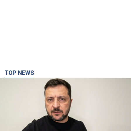
TOP NEWS
"Війна буде все більш відчутною в Росії":
Зеленський про наслідки нових ударів по
Україні, важливі звіти й атаки по об'єктах
ворога. Відео
Понад 300 тисяч сімей в Одесі та області залишалися без
електрики
10 часов назад
134,4 т.