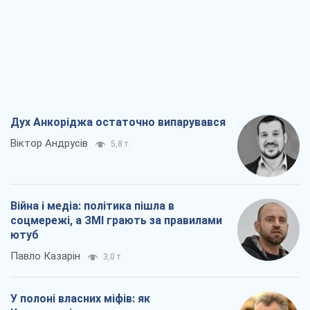
Віктор Андрусів
5,8 т.
Війна і медіа: політика пішла в
соцмережі, а ЗМІ грають за правилами
ютуб
Павло Казарін
3,0 т.
У полоні власних міфів: як
Костянтинівка стала головною
ідеологічною пасткою для російських
окупантів
Дмитро Снєгирьов
6,5 т.
Рекрутинг: оновлений і, схоже,
корисний ворожий досвід, або
Діалектика вибагливого боягузтва
Олександр Кірш
5,4 т.