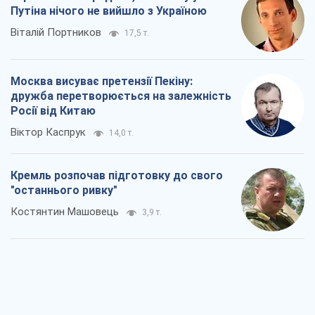
Кремль розпочав підготовку до свого
"останнього ривку"
Костянтин Машовець
3,9 т.
Дух Анкоріджа остаточно випарувався