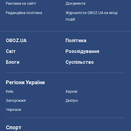
Блоги
Суспільство
Регіони України
Київ
Харків
Запоріжжя
Дніпро
Черкаси
Спорт
Футбол
Баскетбол
Хокей
Бокс
Формула-1
Моя школа
ГДЗ
Підручники