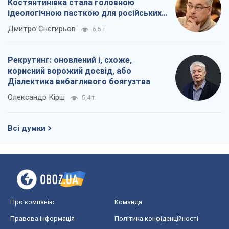
Всі думки
Про компанію
Команда
Правова інформація
Політика конфіденційності
Реклама на сайті
Документи
Редакційна політика
Журналісти OBOZ.UA на місці
подій
OBOZ.UA
Політика
Світ
Розслідування