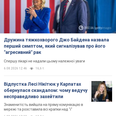
Дружина тяжкохворого Джо Байдена назвала
перший симптом, який сигналізував про його
"агресивний" рак
Спершу лікарі не надали цьому належної уваги
6.08.2026 12:46
16,6 т.
Відпустка Лесі Нікітюк у Карпатах
обернулася скандалом: чому ведучу
несправедливо захейтили
Знаменитість вийшла на пряму комунікацію в
мережі та розставила всі крапки над "і"