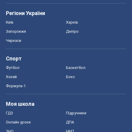
Регіони України
Київ
Харків
Запоріжжя
Дніпро
Черкаси
Спорт
Футбол
Баскетбол
Хокей
Бокс
Формула-1
Моя школа
ГДЗ
Підручники
Онлайн уроки
ДПА
ЗНО
НМТ