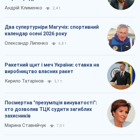
Андрій Клименко
2,4 т.
Два супертурніри Магучіх: спортивний
календар осені 2026 року
Олександр Липенко
6,8 т.
Ракетний щит і меч України: ставка на
виробництво власних ракет
Кирило Татарінов
3,1 т.
Посмертна "презумпція винуватості":
хто дозволив ТЦК судити загиблих
захисників
Марина Ставнійчук
7,0 т.