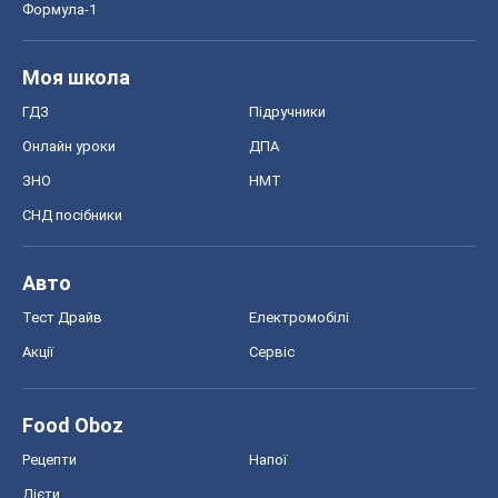
Формула-1
Моя школа
ГДЗ
Підручники
Онлайн уроки
ДПА
ЗНО
НМТ
СНД посібники
Авто
Тест Драйв
Електромобілі
Акції
Сервіс
Food Oboz
Рецепти
Напої
Дієти