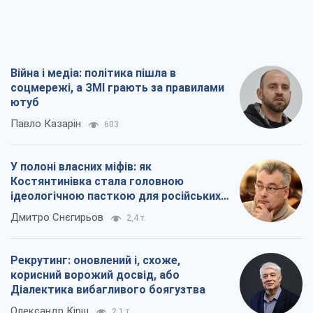
Війна і медіа: політика пішла в
соцмережі, а ЗМІ грають за правилами
ютуб
Павло Казарін
603
У полоні власних міфів: як
Костянтинівка стала головною
ідеологічною пасткою для російських
окупантів
Дмитро Снєгирьов
2,4 т.
Рекрутинг: оновлений і, схоже,
корисний ворожий досвід, або
Діалектика вибагливого боягузтва
Олександр Кірш
2,1 т.