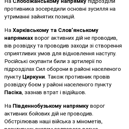
На
Слобожанському напрямку
підрозділи
противника зосередили основні зусилля на
утриманні зайнятих позицій.
На
Харківському та Слов’янському
напрямках
ворог активних дій не проводив,
вів розвідку та проводив заходи зі створення
сприятливих умов для відновлення наступу.
Російські окупанти били з артилерії по
підрозділах Сил оборони в районі населеного
пункту
Циркуни
. Також противник провів
розвідку боєм у районі населеного пункту
Пасіка
, зазнав втрат і відійшов.
На
Південнобузькому напрямку
ворог
активних бойових дій не проводив.
Обстрілював наші війська з мінометів,