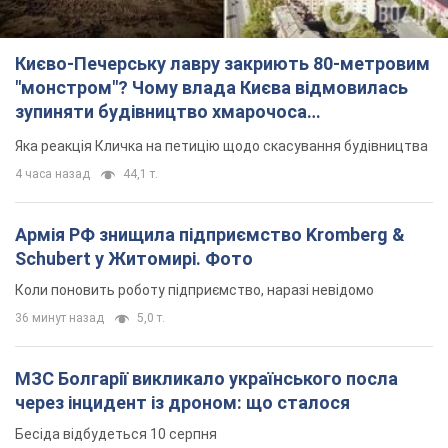
Києво-Печерську лавру закриють 80-метровим
"монстром"? Чому влада Києва відмовилась
зупиняти будівництво хмарочоса
"московського вірянина"
Яка реакція Кличка на петицію щодо скасування будівництва
4 часа назад
44,1 т.
Армія РФ знищила підприємство Kromberg &
Schubert у Житомирі. Фото
Коли поновить роботу підприємство, наразі невідомо
36 минут назад
5,0 т.
МЗС Болгарії викликало українського посла
через інцидент із дроном: що сталося
Бесіда відбудеться 10 серпня