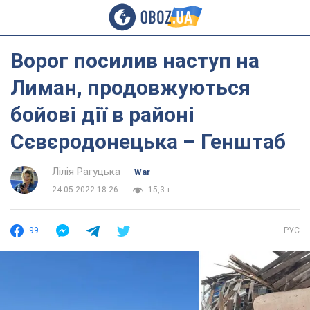
Ворог посилив наступ на
Лиман, продовжуються
бойові дії в районі
Сєвєродонецька – Генштаб
Лілія Рагуцька
War
24.05.2022 18:26
15,3 т.
99
РУС