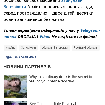
російські війська масовано
атакували
Запоріжжя
. У місті поранень зазнали люди,
серед постраждалих – двоє дітей, десятки
родин залишилися без житла.
Тільки перевірена інформація у нас у
Telegram-
каналі
OBOZ.UA і
Viber
. Не ведіться на фейки!
Україна
Запоріжжя
обстріли Запоріжжя
Російські обстріли
В
Редакційна політика