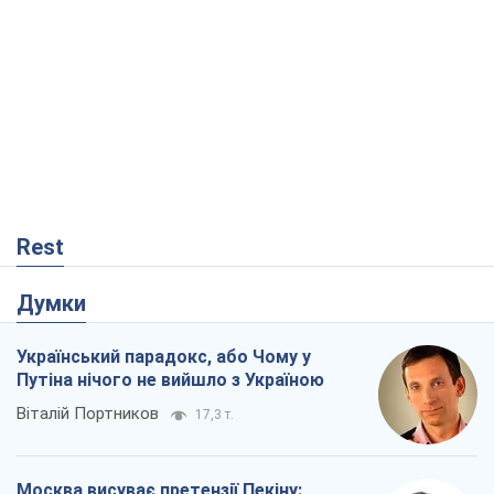
Rest
Думки
Український парадокс, або Чому у
Путіна нічого не вийшло з Україною
Віталій Портников
17,3 т.
Москва висуває претензії Пекіну:
дружба перетворюється на залежність
Росії від Китаю
Віктор Каспрук
13,8 т.
Кремль розпочав підготовку до свого
"останнього ривку"
Костянтин Машовець
3,6 т.