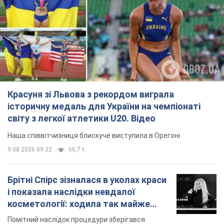
історичну медаль для України на чемпіонаті
світу з легкої атлетики U20. Відео
Наша співвітчизниця блискуче виступила в Орегоні
9.08.2026 09:32
66,7 т.
Брітні Спірс зізналася в уколах краси
і показала наслідки невдалої
косметології: ходила так майже
місяць
Помітний наслідок процедури зберігався
близько чотирьох тижнів
9.08.2026 13:19
3,4 т.
У 16–17 років могла цілий день не
їсти: українська модель Христина
Пономар розповіла про страшний бік
модельної кар’єри
Модель зізналася, які гонорари отримують її
колеги