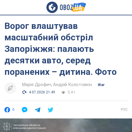
Ворог влаштував
масштабний обстріл
Запоріжжя: палають
десятки авто, серед
поранених – дитина. Фото
Марія Дрофич
Андрій Колотовкін
War
4.07.2026 21:49
5,4 т.
0
РУС