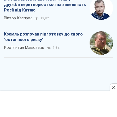
Дух Анкоріджа остаточно випарувався
Віктор Андрусів
5,7 т.
Війна і медіа: політика пішла в