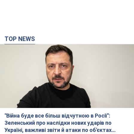
"Війна буде все більш відчутною в Росії":
Зеленський про наслідки нових ударів по
Україні, важливі звіти й атаки по об'єктах
ворога. Відео
Понад 300 тисяч сімей в Одесі та області залишалися без
електрики
10 часов назад
128,5 т.
"Вкрай прикро": Сибіга розкритикував ЮНІСЕФ
за заяву про загиблих дітей в Україні
Глава МЗС наголосив, що причиною загибелі українських