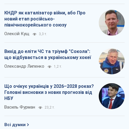
Василь Фурман
23,2 т.
Всі думки
Про компанію
Команда
Правова інформація
Політика конфіденційності
Реклама на сайті
Документи
Редакційна політика
Журналісти OBOZ.UA на місці
подій
OBOZ.UA
Політика