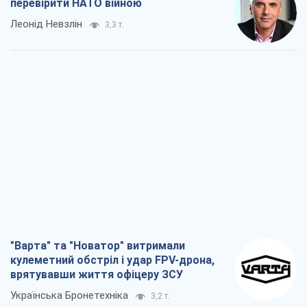
"Варта" та "Новатор" витримали
кулеметний обстріл і удар FPV-дрона,
врятувавши життя офіцеру ЗСУ
Українська Бронетехніка
3,2 т.
КНДР як каталізатор війни, або Про
новий етап російсько-
північнокорейського союзу
Олексій Кущ
3,3 т.
Вихід до еліти ЧС та тріумф "Сокола":
що відбувається в українському хокеї
Олександр Липенко
1,2 т.
Що очікує українців у 2026–2028 роках?
Головні висновки з нових прогнозів від
НБУ