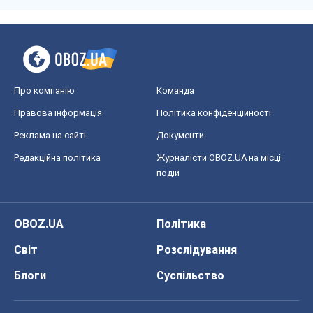
Світ
Розслідування
Блоги
Суспільство
Регіони України
Київ
Харків
Запоріжжя
Дніпро
Черкаси
Спорт
Футбол
Баскетбол
Хокей
Бокс
Формула-1
Моя школа