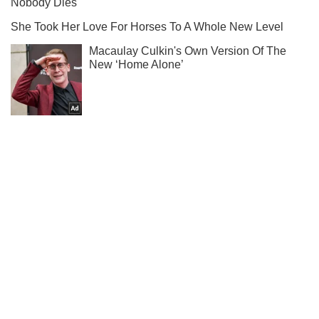
Підпишись на Telegram-канал і подивись, що відбудеться
далі!
Підписатись
Підписатись
Ворог завдав ракетного...
Важливе