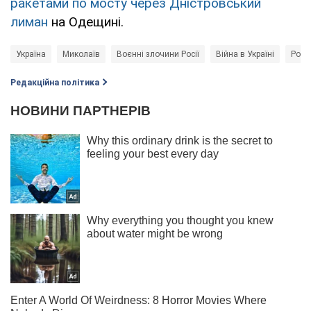
ракетами по мосту через Дністровський
лиман
на Одещині.
Україна
Миколаїв
Воєнні злочини Росії
Війна в Україні
Росія
Редакційна політика