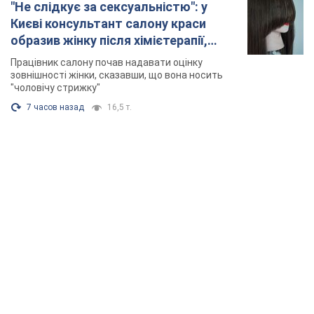
TOP NEWS
Росія вдарила по Київщині дронами: загинули
троє людей, серед них – дитина. Фото