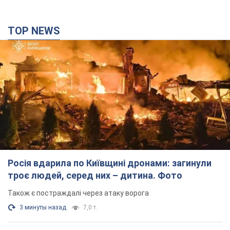
Також є постраждалі через атаку ворога
3 минуты назад
7,0 т.
"Верніть Федорова": у містах України 23-й день
поспіль тривають масові мітинги з
картонками. Фото і відео
Учасники акцій продовжують серію щоденних протестів
6 часов назад
2,6 т.
Сенат США схвалив законопроєкт Грема про
санкції проти Росії: що далі
Документ передбачає нові економічні обмеження
6 часов назад
5,2 т.