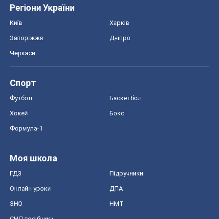
ГДЗ
Підручники
Онлайн уроки
ДПА
ЗНО
НМТ
СНД посібники
Авто
Тест Драйв
Електромобілі
Акції
Сервіс
Food Oboz
Рецепти
Напої
Дієти
Економіка