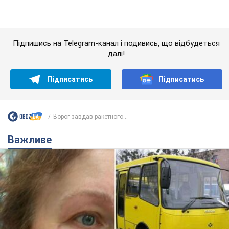
У Львові жінка спровокувала конфлікт,
розмовляючи російською мовою у маршрутці:
поліція склала адмінпротокол. Відео
На місце події прибули патрульні поліцейські та слідчо-
оперативна група
10 часов назад
10,6 т.
"Воюють, бо дурні": у Чернівцях
водій автобуса зневажив
українських військових і поплатився.