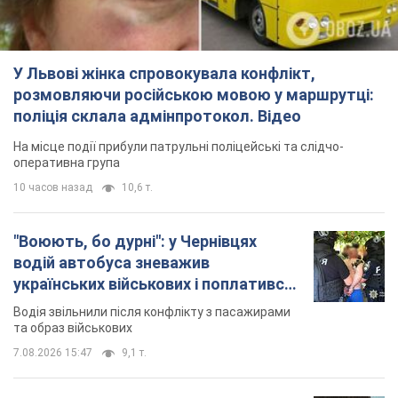
Відео
Водія звільнили після конфлікту з пасажирами
та образ військових
7.08.2026 15:47
9,1 т.
"Не слідкує за сексуальністю": у
Києві консультант салону краси
образив жінку після хімієтерапії,
розгорівся скандал. Фото
Працівник салону почав надавати оцінку
зовнішності жінки, сказавши, що вона носить
"чоловічу стрижку"
7 часов назад
16,5 т.