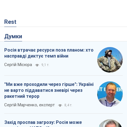
Сергій Марченко, експерт
8,4 т.
Захід проспав загрозу: Росія може
перевірити НАТО війною
Леонід Невзлін
3,3 т.