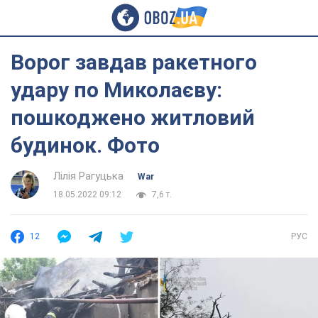
Ворог завдав ракетного
удару по Миколаєву:
пошкоджено житловий
будинок. Фото
Лілія Рагуцька
War
18.05.2022 09:12
7,6 т.
12
РУС