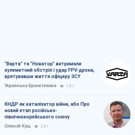
"Варта" та "Новатор" витримали
кулеметний обстріл і удар FPV-дрона,
врятувавши життя офіцеру ЗСУ
Українська Бронетехніка
1,8 т.
КНДР як каталізатор війни, або Про
новий етап російсько-
північнокорейського союзу
Олексій Кущ
2,0 т.