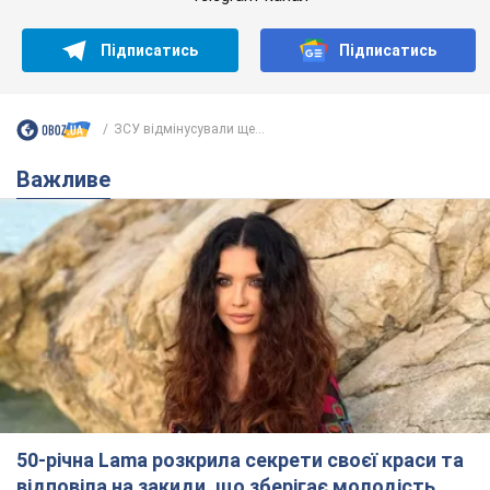
Підписатись
Підписатись
ЗСУ відмінусували ще...
Важливе
50-річна Lama розкрила секрети своєї краси та
відповіла на закиди, що зберігає молодість,