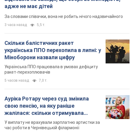
адже не має дітей
За словами співачки, вона не робить нічого надзвичайного
3 часа назад
5,5 т.
Скільки балістичних ракет
українська ППО перехопила в липні: у
Міноборони назвали цифру
Українська ППО працювала в умовах дефіциту
ракет-перехоплювачів
5 часов назад
7,0 т.
Ауріка Ротару через суд змінила
свою пенсію, на яку раніше
жалілася: скільки отримувала
співачка
У виплату не врахували зарплатню артистки за
час роботи в Чернівецькій філармонії