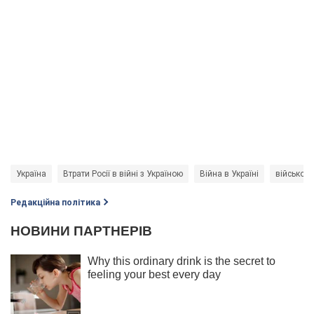
Україна
Втрати Росії в війні з Україною
Війна в Україні
військова
Редакційна політика