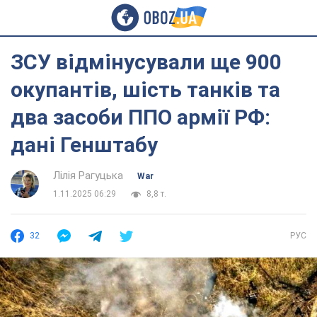
ЗСУ відмінусували ще 900
окупантів, шість танків та
два засоби ППО армії РФ:
дані Генштабу
Лілія Рагуцька
War
1.11.2025 06:29
8,8 т.
32
РУС