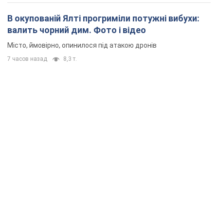
В окупованій Ялті прогриміли потужні вибухи:
валить чорний дим. Фото і відео
Місто, ймовірно, опинилося під атакою дронів
7 часов назад
8,3 т.