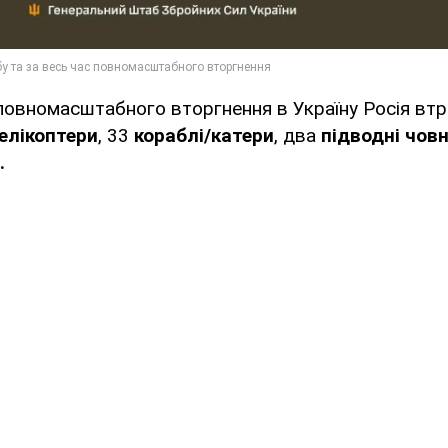
повномасштабного вторгнення в Україну Росія вт
елікоптери
, 33
кораблі/катери
, два
підводні чов
.