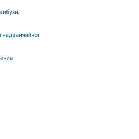
вибухи.
м надзвичайної
пинив