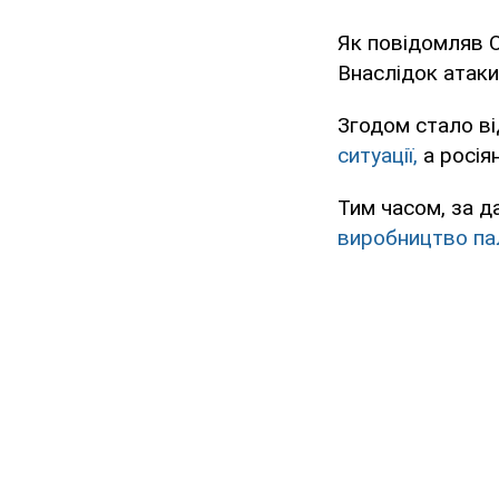
Як повідомляв 
Внаслідок атак
Згодом стало в
ситуації,
а росія
Тим часом, за д
виробництво пал