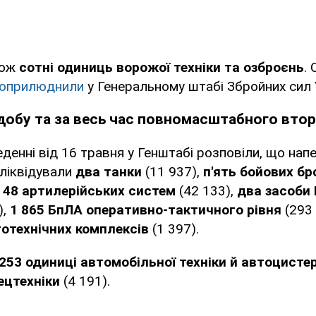
кож
сотні одиниць ворожої техніки та озброєнь
.
оприлюднили
у Генеральному штабі Збройних сил 
добу та за весь час повномасштабного вто
денні від 16 травня у Генштабі розповіли, що нап
 ліквідували
два танки
(11 937),
п'ять бойових б
,
48 артилерійських систем
(42 133),
два засоби
),
1 865
БпЛА оперативно-тактичного рівня
(293 
отехнічних комплексів
(1 397).
253 одиниці автомобільної техніки й автоцисте
ецтехніки
(4 191).