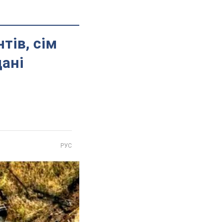
тів, сім
дані
РУС