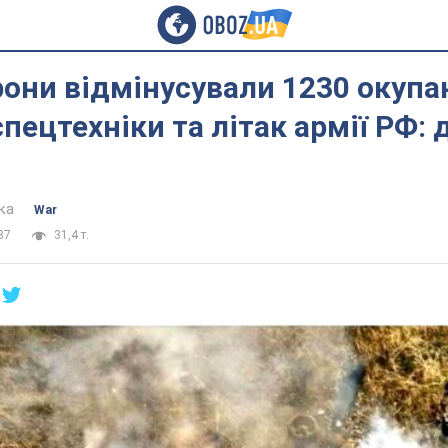
они відмінусували 1230 окупан
пецтехніки та літак армії РФ: 
ка
War
37
31,4 т.