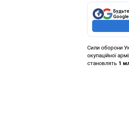
Будьте
Google
Сили оборони У
окупаційної армі
становлять
1 мл