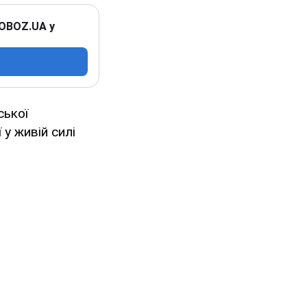
 OBOZ.UA у
ської
 у живій силі