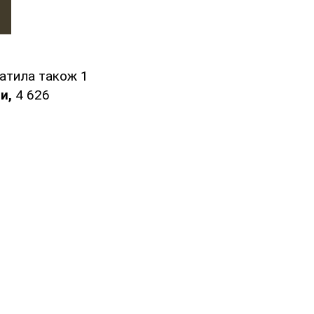
ратила також 1
ни,
4 626