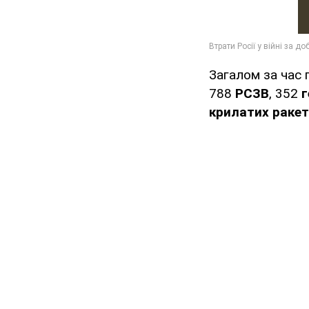
Загалом за час 
788
РСЗВ
, 352
г
крилатих ракет