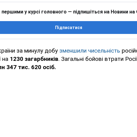
 першими у курсі головного — підпишіться на Новини на
Підписатися
країни за минулу добу
зменшили чисельність
росій
ї на
1230 загарбників
. Загальні бойові втрати Росії
н 347 тис. 620 осіб.