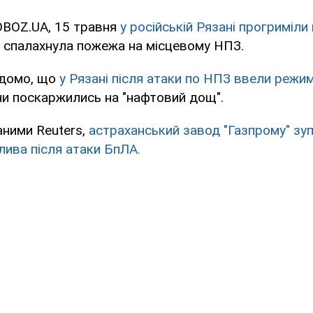
OBOZ.UA, 15 травня
у російській Рязані прогриміли 
и спалахнула пожежа на місцевому НПЗ.
ідомо, що
у Рязані після атаки по НПЗ ввели режи
ни поскаржились на "нафтовий дощ".
аними Reuters,
астраханський завод "Газпрому" зу
ива після атаки БпЛА.