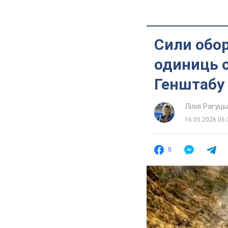
Сили обор
одиниць с
Генштабу
Лілія Рагуць
16.05.2026 06:
0