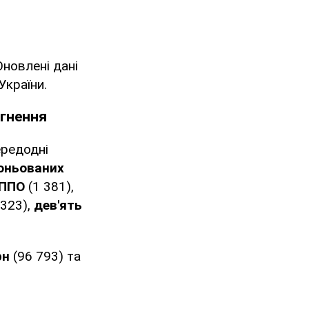
 Оновлені дані
України.
ргнення
ередодні
роньованих
 ППО
(1 381),
323),
дев'ять
рн
(96 793) та